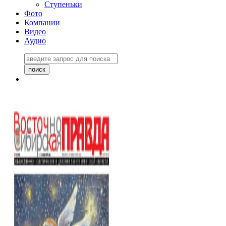
Ступеньки
Фото
Компании
Видео
Аудио
Восточно-Сибирская
правда №27243
06 ноября