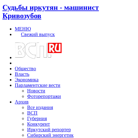
Судьбы иркутян - машинист
Кривозубов
МЕНЮ
Свежий выпуск
Общество
Власть
Экономика
Парламентские вести
Новости
Фоторепортажи
Архив
Все издания
ВСП
Губерния
Конкурент
Иркутский репортер
Сибирский энергетик