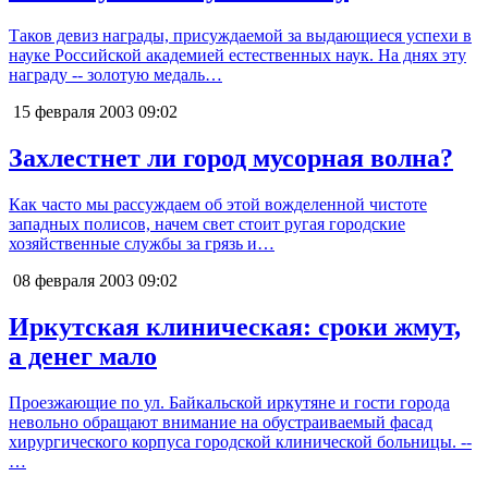
Таков девиз награды, присуждаемой за выдающиеся успехи в
науке Российской академией естественных наук. На днях эту
награду -- золотую медаль…
15 февраля 2003
09:02
Захлестнет ли город мусорная волна?
Как часто мы рассуждаем об этой вожделенной чистоте
западных полисов, начем свет стоит ругая городские
хозяйственные службы за грязь и…
08 февраля 2003
09:02
Иркутская клиническая: сроки жмут,
а денег мало
Проезжающие по ул. Байкальской иркутяне и гости города
невольно обращают внимание на обустраиваемый фасад
хирургического корпуса городской клинической больницы. --
…