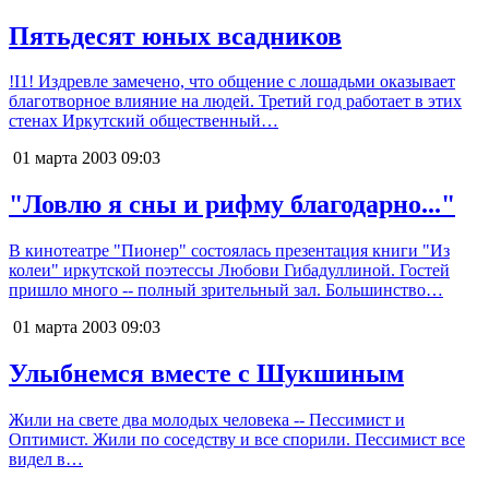
Пятьдесят юных всадников
!I1! Издревле замечено, что общение с лошадьми оказывает
благотворное влияние на людей. Третий год работает в этих
стенах Иркутский общественный…
01 марта 2003
09:03
"Ловлю я сны и рифму благодарно..."
В кинотеатре "Пионер" состоялась презентация книги "Из
колеи" иркутской поэтессы Любови Гибадуллиной. Гостей
пришло много -- полный зрительный зал. Большинство…
01 марта 2003
09:03
Улыбнемся вместе с Шукшиным
Жили на свете два молодых человека -- Пессимист и
Оптимист. Жили по соседству и все спорили. Пессимист все
видел в…