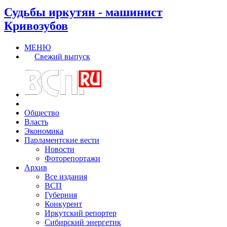
Судьбы иркутян - машинист
Кривозубов
МЕНЮ
Свежий выпуск
Общество
Власть
Экономика
Парламентские вести
Новости
Фоторепортажи
Архив
Все издания
ВСП
Губерния
Конкурент
Иркутский репортер
Сибирский энергетик