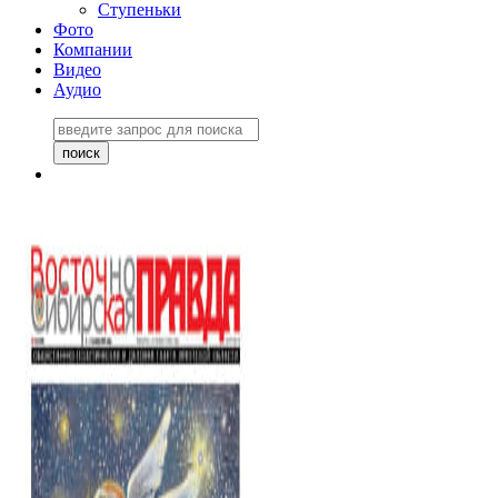
Ступеньки
Фото
Компании
Видео
Аудио
Восточно-Сибирская
правда №27243
06 ноября