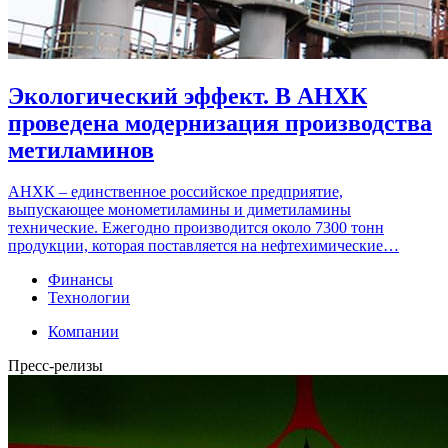
Экологический эффект. В АНХК
проведена модернизация производства
метиламинов
АНХК – единственное российское предприятие,
выпускающее монометиламины и диметиламины
технические. Ежегодно производится около 7300 тонн
продукции, которая поставляется на нефтехимические…
Финансы
Технологии
Компании
Пресс-релизы