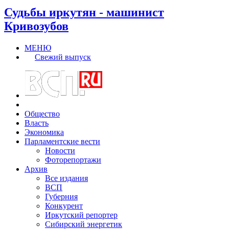
Судьбы иркутян - машинист
Кривозубов
МЕНЮ
Свежий выпуск
Общество
Власть
Экономика
Парламентские вести
Новости
Фоторепортажи
Архив
Все издания
ВСП
Губерния
Конкурент
Иркутский репортер
Сибирский энергетик