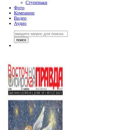
Ступеньки
Фото
Компании
Видео
Аудио
Восточно-Сибирская
правда №27243
06 ноября