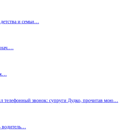
 детства и семьи…
 нач.…
 ж…
ил телефонный звонок: супруги Дудко, прочитав мою…
- водитель…