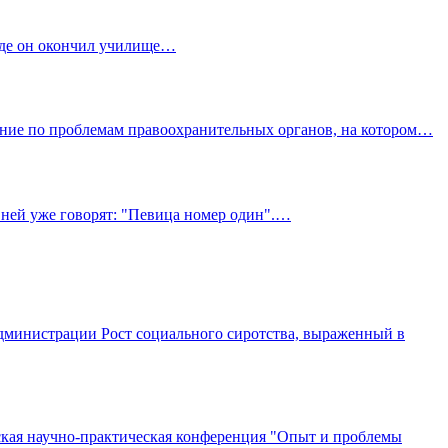
где он окончил училище…
ние по проблемам правоохранительных органов, на котором…
ней уже говорят: "Певица номер один".…
дминистрации Рост социального сиротства, выраженный в
кая научно-практическая конференция "Опыт и проблемы