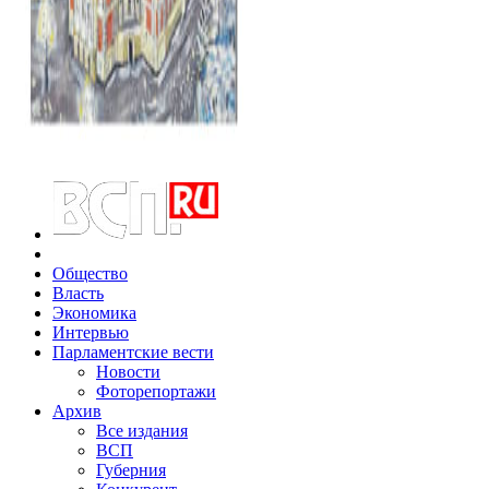
Общество
Власть
Экономика
Интервью
Парламентские вести
Новости
Фоторепортажи
Архив
Все издания
ВСП
Губерния