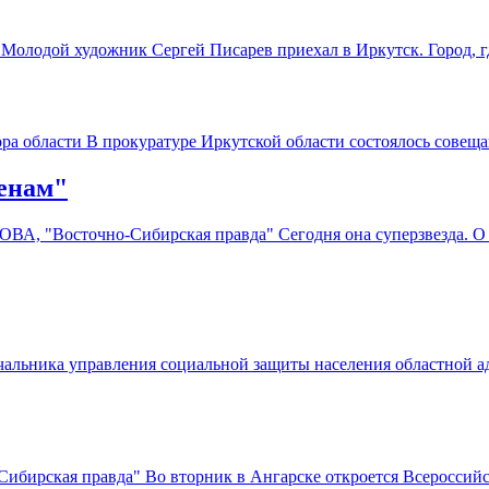
Молодой художник Сергей Писарев приехал в Иркутск. Город, 
 области В прокуратуре Иркутской области состоялось совеща
енам"
А, "Восточно-Сибирская правда" Сегодня она суперзвезда. О 
альника управления социальной защиты населения областной а
ирская правда" Во вторник в Ангарске откроется Всероссийс