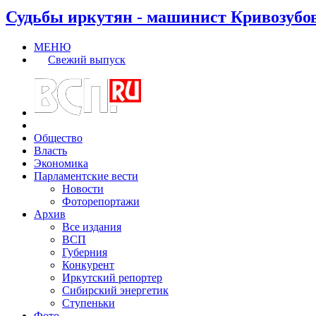
Судьбы иркутян - машинист Кривозубо
МЕНЮ
Свежий выпуск
Общество
Власть
Экономика
Парламентские вести
Новости
Фоторепортажи
Архив
Все издания
ВСП
Губерния
Конкурент
Иркутский репортер
Сибирский энергетик
Ступеньки
Фото