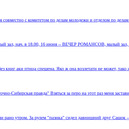
я совместно с комитетом по делам молодежи и отделом по делам
л, нач. в 18.00, 16 июня -- ВЕЧЕР РОМАНСОВ, малый зал,
книг аки птица спешена. Яко ж она возлетати не может, тако
-Сибирская правда" Взяться за перо на этот раз меня застав
ано утром. За рулем "пазика" сидел давнишний друг Сашок -