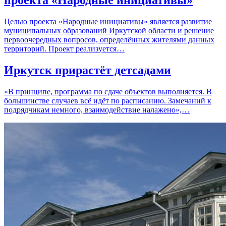
проекта «Народные инициативы»
Целью проекта «Народные инициативы» является развитие
муниципальных образований Иркутской области и решение
первоочередных вопросов, определённых жителями данных
территорий. Проект реализуется…
Иркутск прирастёт детсадами
«В принципе, программа по сдаче объектов выполняется. В
большинстве случаев всё идёт по расписанию. Замечаний к
подрядчикам немного, взаимодействие налажено»,…