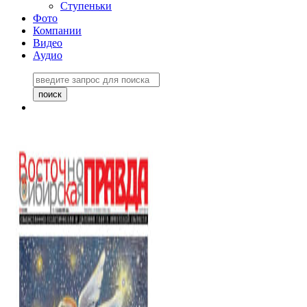
Ступеньки
Фото
Компании
Видео
Аудио
Восточно-Сибирская
правда №27243
06 ноября