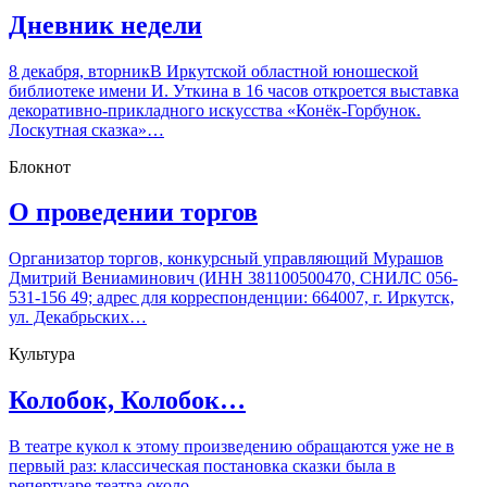
Дневник недели
8 декабря, вторникВ Иркутской областной юношеской
библиотеке имени И. Уткина в 16 часов откроется выставка
декоративно-прикладного искусства «Конёк-Горбунок.
Лоскутная сказка»…
Блокнот
О проведении торгов
Организатор торгов, конкурсный управляющий Мурашов
Дмитрий Вениаминович (ИНН 381100500470, СНИЛС 056-
531-156 49; адрес для корреспонденции: 664007, г. Иркутск,
ул. Декабрьских…
Культура
Колобок, Колобок…
В театре кукол к этому произведению обращаются уже не в
первый раз: классическая постановка сказки была в
репертуаре театра около…