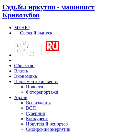
Судьбы иркутян - машинист
Кривозубов
МЕНЮ
Свежий выпуск
Общество
Власть
Экономика
Парламентские вести
Новости
Фоторепортажи
Архив
Все издания
ВСП
Губерния
Конкурент
Иркутский репортер
Сибирский энергетик