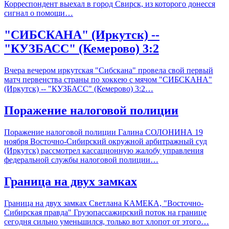
Корреспондент выехал в город Свирск, из которого донесся
сигнал о помощи…
"СИБСКАНА" (Иркутск) --
"КУЗБАСС" (Кемерово) 3:2
Вчера вечером иркутская "Сибскана" провела свой первый
матч первенства страны по хоккею с мячом "СИБСКАНА"
(Иркутск) -- "КУЗБАСС" (Кемерово) 3:2…
Поражение налоговой полиции
Поражение налоговой полиции Галина СОЛОНИНА 19
ноября Восточно-Сибирский окружной арбитражный суд
(Иркутск) рассмотрел кассационную жалобу управления
федеральной службы налоговой полиции…
Граница на двух замках
Граница на двух замках Светлана КАМЕКА, "Восточно-
Сибирская правда" Грузопассажирский поток на границе
сегодня сильно уменьшился, только вот хлопот от этого…