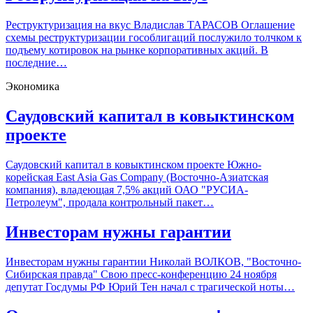
Реструктуризация на вкус Владислав ТАРАСОВ Оглашение
схемы реструктуризации гособлигаций послужило толчком к
подъему котировок на рынке корпоративных акций. В
последние…
Экономика
Саудовский капитал в ковыктинском
проекте
Саудовский капитал в ковыктинском проекте Южно-
корейская East Asia Gas Company (Восточно-Азиатская
компания), владеющая 7,5% акций ОАО "РУСИА-
Петролеум", продала контрольный пакет…
Инвесторам нужны гарантии
Инвесторам нужны гарантии Николай ВОЛКОВ, "Восточно-
Сибирская правда" Свою пресс-конференцию 24 ноября
депутат Госдумы РФ Юрий Тен начал с трагической ноты…