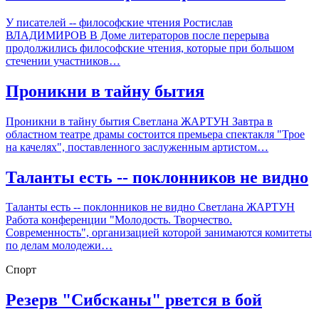
У писателей -- философские чтения Ростислав
ВЛАДИМИРОВ В Доме литераторов после перерыва
продолжились философские чтения, которые при большом
стечении участников…
Проникни в тайну бытия
Проникни в тайну бытия Светлана ЖАРТУН Завтра в
областном театре драмы состоится премьера спектакля "Трое
на качелях", поставленного заслуженным артистом…
Таланты есть -- поклонников не видно
Таланты есть -- поклонников не видно Светлана ЖАРТУН
Работа конференции "Молодость. Творчество.
Современность", организацией которой занимаются комитеты
по делам молодежи…
Спорт
Резерв "Сибсканы" рвется в бой