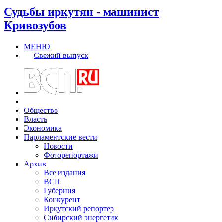
Судьбы иркутян - машинист
Кривозубов
МЕНЮ
Свежий выпуск
Общество
Власть
Экономика
Парламентские вести
Новости
Фоторепортажи
Архив
Все издания
ВСП
Губерния
Конкурент
Иркутский репортер
Сибирский энергетик