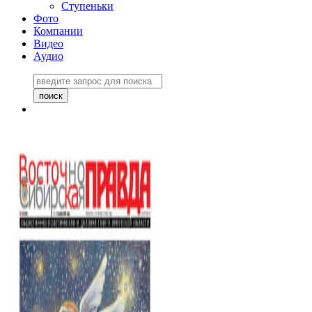
Ступеньки
Фото
Компании
Видео
Аудио
Восточно-Сибирская
правда №27243
06 ноября