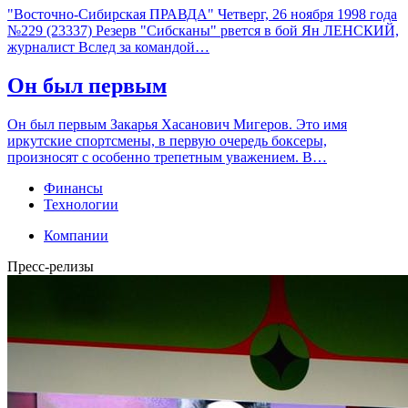
"Восточно-Сибирская ПРАВДА" Четверг, 26 ноября 1998 года
№229 (23337) Резерв "Сибсканы" рвется в бой Ян ЛЕНСКИЙ,
журналист Вслед за командой…
Он был первым
Он был первым Закарья Хасанович Мигеров. Это имя
иркутские спортсмены, в первую очередь боксеры,
произносят с особенно трепетным уважением. В…
Финансы
Технологии
Компании
Пресс-релизы