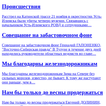
Происшествия
Расстрел на Катинской трассе 21 ноября в окрестностях Усть-
Илимска были убиты четверо мужчин. Связавшись с
начальником Усть-Илимского РОВД и сотрудниками…
Совещание на забастовочном фоне
Совещание на забастовочном фоне Геннадий ГАПОНЕНКО,
"Восточно-Сибирская правда" В Тулуне в течение двух дней
находились руководители областных ведомств во главе…
Мы благодарны железнодорожникам
Мы благодарны железнодорожникам Зима на Севере без
сильных морозов, известно, не бывает. К тому же наступают
они раньше, чем в…
Нам бы только до весны продержаться
Нам бы только до весны продержаться Евгений ДОЛИНИН,