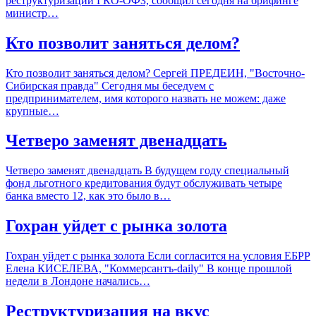
реструктуризации ГКО-ОФЗ, сообщил сегодня на брифинге
министр…
Кто позволит заняться делом?
Кто позволит заняться делом? Сергей ПРЕДЕИН, "Восточно-
Сибирская правда" Сегодня мы беседуем с
предпринимателем, имя которого назвать не можем: даже
крупные…
Четверо заменят двенадцать
Четверо заменят двенадцать В будущем году специальный
фонд льготного кредитования будут обслуживать четыре
банка вместо 12, как это было в…
Гохран уйдет с рынка золота
Гохран уйдет с рынка золота Если согласится на условия ЕБРР
Елена КИСЕЛЕВА, "Коммерсантъ-daily" В конце прошлой
недели в Лондоне начались…
Реструктуризация на вкус