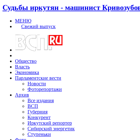
Судьбы иркутян - машинист Кривозубо
МЕНЮ
Свежий выпуск
Общество
Власть
Экономика
Парламентские вести
Новости
Фоторепортажи
Архив
Все издания
ВСП
Губерния
Конкурент
Иркутский репортер
Сибирский энергетик
Ступеньки
Фото