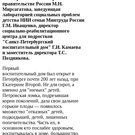
правительстве России М.Н.
Мирсагатова, заведующая
лабораторией социальных проблем
детства НИИ семьи Минтруда России
Г.М. Иващенко, директор
социально-реабилитационного
центра для подростков
"Санкт-Петербургский
воспитательный дом" Г.И. Камаева
и заместитель директора Т.С.
Позднякова.
Первый
воспитательный дом был открыт в
Петербурге почти 200 лет назад, при
Екатерине Второй. Не для сирот, а
именно для "ничьих" детей.
Петровская ломка, подрезавшая
корни поколений, дала свои дальние
горькие плоды — появилось
множество "отказных" детей,
подкидышей, детей, лишенных
попечительства. Часть их, в
основном кто послабее здоровьем,
воспитывалась в доме, большинство