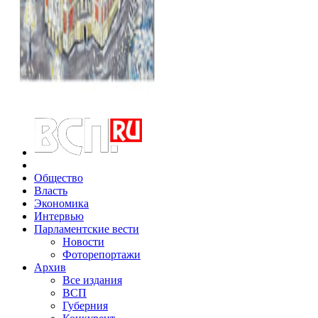
Общество
Власть
Экономика
Интервью
Парламентские вести
Новости
Фоторепортажи
Архив
Все издания
ВСП
Губерния