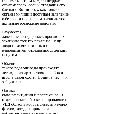
понимаем, что за каждой цифрой
стоит человек, боль и страдания его
близких. Вот почему, как только в
органы милиции поступает заявление
о без вести пропавшем, начинаются
активные розыскные действия.
Разумеется,
далеко не всегда розыск пропавших
заканчивается так печально. Чаще
люди находятся живыми и
невредимыми, отделываются легким
испугом.
Обычно
такого рода эпизоды происходят
летом, в разгар заготовки грибов и
ягод, в сезон охоты. Пошел в лес — и
заблудился.
Однако
бывают ситуации и посерьезнее. В
отделе розыска без вести пропавших
УВД области могут привести немало
фактов, когда, например, из
неблагополучных семей убегают