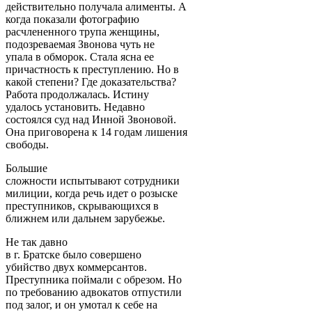
действительно получала алименты. А
когда показали фотографию
расчлененного трупа женщины,
подозреваемая Звонова чуть не
упала в обморок. Стала ясна ее
причастность к преступлению. Но в
какой степени? Где доказательства?
Работа продолжалась. Истину
удалось установить. Недавно
состоялся суд над Инной Звоновой.
Она приговорена к 14 годам лишения
свободы.
Большие
сложности испытывают сотрудники
милиции, когда речь идет о розыске
преступников, скрывающихся в
ближнем или дальнем зарубежье.
Не так давно
в г. Братске было совершено
убийство двух коммерсантов.
Преступника поймали с обрезом. Но
по требованию адвокатов отпустили
под залог, и он умотал к себе на