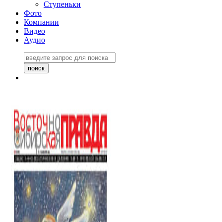
Ступеньки
Фото
Компании
Видео
Аудио
Восточно-Сибирская
правда №27243
06 ноября