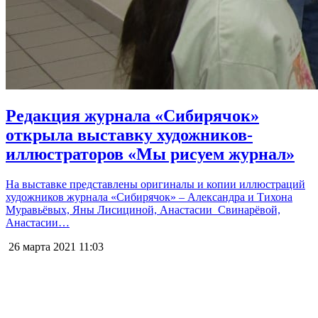
Редакция журнала «Сибирячок»
открыла выставку художников-
иллюстраторов «Мы рисуем журнал»
На выставке представлены оригиналы и копии иллюстраций
художников журнала «Сибирячок» – Александра и Тихона
Муравьёвых, Яны Лисициной, Анастасии Свинарёвой,
Анастасии…
26 марта 2021
11:03