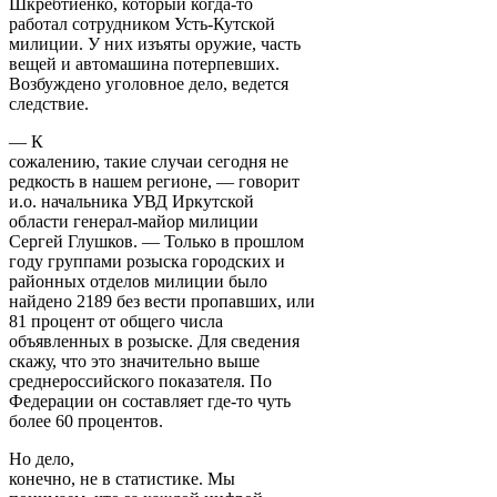
Шкребтиенко, который когда-то
работал сотрудником Усть-Кутской
милиции. У них изъяты оружие, часть
вещей и автомашина потерпевших.
Возбуждено уголовное дело, ведется
следствие.
— К
сожалению, такие случаи сегодня не
редкость в нашем регионе, — говорит
и.о. начальника УВД Иркутской
области генерал-майор милиции
Сергей Глушков. — Только в прошлом
году группами розыска городских и
районных отделов милиции было
найдено 2189 без вести пропавших, или
81 процент от общего числа
объявленных в розыске. Для сведения
скажу, что это значительно выше
среднероссийского показателя. По
Федерации он составляет где-то чуть
более 60 процентов.
Но дело,
конечно, не в статистике. Мы