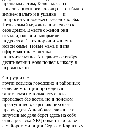
прошлым летом, Коля вылез из
канализационного колодца — он был в
зимнем пальто и в ушанке — и
попросил у прохожего кусочек хлеба.
Незнакомый мужчина привел его к
себе домой. Вместе с женой они
отмыли, одели и накормили
подростка. С тех пор он и живет в
новой семье. Новые мама и папа
оформляют на мальчика
попечительство. А первого сентября
десятилетний Коля пошел в школу, в
первый класс.
Сотрудникам
групп розыска городских и районных
отделов милиции приходится
заниматься не только теми, кто
пропадает без вести, но и поиском
преступников, скрывающихся от
правосудия. А наиболее сложные и
запутанные дела берет здесь на себя
отдел розыска УВД области во главе
с майором милиции Сергеем Корневым.