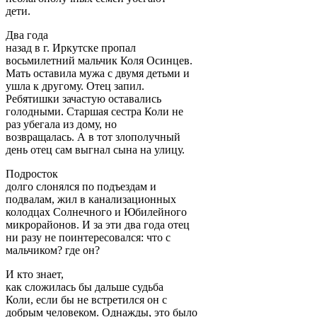
дети.
Два года
назад в г. Иркутске пропал
восьмилетний мальчик Коля Осинцев.
Мать оставила мужа с двумя детьми и
ушла к другому. Отец запил.
Ребятишки зачастую оставались
голодными. Старшая сестра Коли не
раз убегала из дому, но
возвращалась. А в тот злополучный
день отец сам выгнал сына на улицу.
Подросток
долго слонялся по подъездам и
подвалам, жил в канализационных
колодцах Солнечного и Юбилейного
микрорайонов. И за эти два года отец
ни разу не поинтересовался: что с
мальчиком? где он?
И кто знает,
как сложилась бы дальше судьба
Коли, если бы не встретился он с
добрым человеком. Однажды, это было