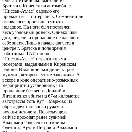
Ольга Литвиненко выехали из
Братска в Киренск на автомобиле
"Ниссан-Атлас" с целью его
продажи и — потерялись. Сомнений не
оставалось: произошло что-то
неладное. На ноги был поставлен
весь уголовный розыск. Однако шли
дни, недели, а пропавшие не давали о
себе знать. Лишь в начале августа в
центре г. Братска в поле зрения
работников ГАИ попал
"Ниссан-Атлас" с транзитными
номерами, выданными в Киренском
районе. В машине находились трое
мужчин, которых тут же задержали. А
вскоре в ходе оперативно-розыскных
мероприятий установили, что
пропавшие без вести Дордий и
Литвиненко убиты на 67-м километре
автотрассы Усть-Кут—Марково из
обреза двуствольного ружья и
ручки-пистолета. По этому дела
сейчас проходят ранее судимый
Владимир Голосенко по кличке
Охотник, Артем Петров и Владимир