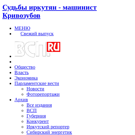
Судьбы иркутян - машинист
Кривозубов
МЕНЮ
Свежий выпуск
Общество
Власть
Экономика
Парламентские вести
Новости
Фоторепортажи
Архив
Все издания
ВСП
Губерния
Конкурент
Иркутский репортер
Сибирский энергетик