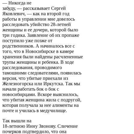
— Никогда не
забуду, — рассказывает Сергей
Яковлевич, — как на второй год
работы в управлении мне довелось
расследовать убийство 28-летней
женщины и ее дочери, которой было
три годика. Заявление об их пропаже
поступило уже позже от
родственников. А начиналось все с
того, что в Новосибирске в камере
хранения были найдены расчлененные
трупы женщины и ребенка. В ходе
расследования, проводимого
тамошними следователями, появилась
версия, что убитые приехали из
Железногорска или Иркутска. Так мы
начали работать бок о бок с
новосибирцами. Вскоре выяснилось,
что убитая женщина жила с подругой,
которая получала за нее алименты на
почте и училась в медучилище.
Так вышли на
18-летнюю Инну Звонову. Сличение
почерков подтвердило, что она