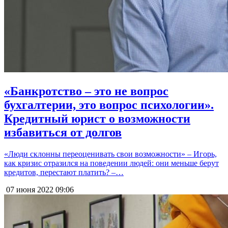
«Банкротство – это не вопрос
бухгалтерии, это вопрос психологии».
Кредитный юрист о возможности
избавиться от долгов
«Люди склонны переоценивать свои возможности» – Игорь,
как кризис отразился на поведении людей: они меньше берут
кредитов, перестают платить? –…
07 июня 2022
09:06