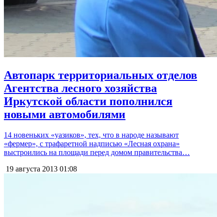
Автопарк территориальных отделов
Агентства лесного хозяйства
Иркутской области пополнился
новыми автомобилями
14 новеньких «уазиков», тех, что в народе называют
«фермер», с трафаретной надписью «Лесная охрана»
выстроились на площади перед домом правительства…
19 августа 2013
01:08