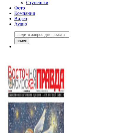
Ступеньки
Фото
Компании
Видео
Аудио
Восточно-Сибирская
правда №27243
06 ноября