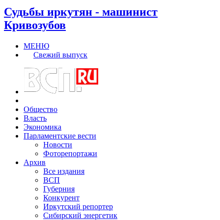
Судьбы иркутян - машинист
Кривозубов
МЕНЮ
Свежий выпуск
Общество
Власть
Экономика
Парламентские вести
Новости
Фоторепортажи
Архив
Все издания
ВСП
Губерния
Конкурент
Иркутский репортер
Сибирский энергетик