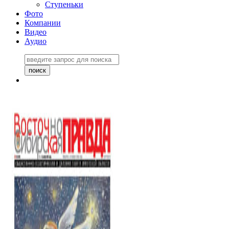
Ступеньки
Фото
Компании
Видео
Аудио
Восточно-Сибирская
правда №27243
06 ноября