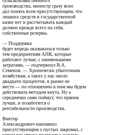
сельскохозяйственного
производства, министр сразу ясно
дал понять всем присутствующим, что
лишних средств в государственной
казне нет и рассчитывать каждый
должен прежде всего на себя,
собственные резервы.
— Поддержка
будет впредь оказываться только
тем предприятиям АПК, которые
работают лучше, с наименьшими
затратами, — подчеркнул В.А.
Семенов. — Хронически убыточным
хозяйствам, а таких у нас около
двадцати процентов, в рынке не
место — по отношению к ним мы будем
действовать методом кнута. Ну а
середнячки сами поймут, что пряник
лучше, и позаботятся о
рентабельности производства.
Виктор
Александрович напомнил
присутствующим о пустых закромах, с
которыми страна подходит к новому