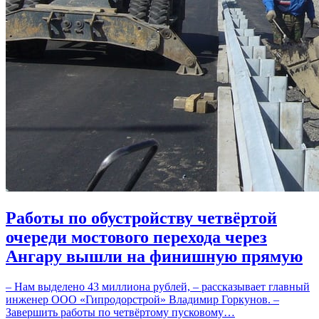
Работы по обустройству четвёртой
очереди мостового перехода через
Ангару вышли на финишную прямую
– Нам выделено 43 миллиона рублей, – рассказывает главный
инженер ООО «Гипродорстрой» Владимир Горкунов. –
Завершить работы по четвёртому пусковому…