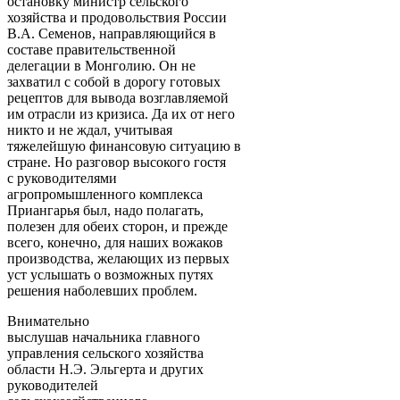
остановку министр сельского
хозяйства и продовольствия России
В.А. Семенов, направляющийся в
составе правительственной
делегации в Монголию. Он не
захватил с собой в дорогу готовых
рецептов для вывода возглавляемой
им отрасли из кризиса. Да их от него
никто и не ждал, учитывая
тяжелейшую финансовую ситуацию в
стране. Но разговор высокого гостя
с руководителями
агропромышленного комплекса
Приангарья был, надо полагать,
полезен для обеих сторон, и прежде
всего, конечно, для наших вожаков
производства, желающих из первых
уст услышать о возможных путях
решения наболевших проблем.
Внимательно
выслушав начальника главного
управления сельского хозяйства
области Н.Э. Эльгерта и других
руководителей