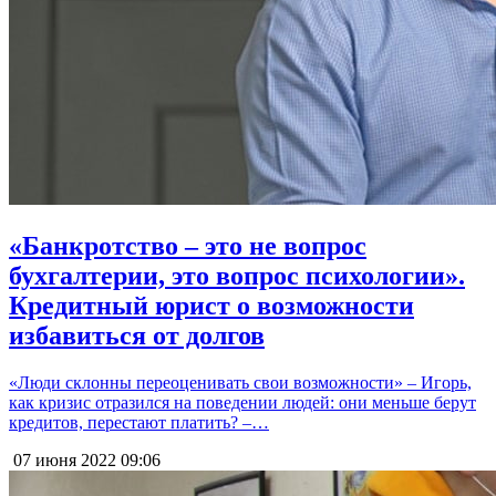
«Банкротство – это не вопрос
бухгалтерии, это вопрос психологии».
Кредитный юрист о возможности
избавиться от долгов
«Люди склонны переоценивать свои возможности» – Игорь,
как кризис отразился на поведении людей: они меньше берут
кредитов, перестают платить? –…
07 июня 2022
09:06