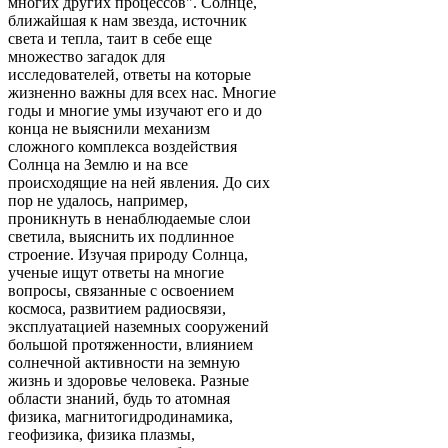
многих других процессов". Солнце,
ближайшая к нам звезда, источник
света и тепла, таит в себе еще
множество загадок для
исследователей, ответы на которые
жизненно важны для всех нас. Многие
годы и многие умы изучают его и до
конца не выяснили механизм
сложного комплекса воздействия
Солнца на Землю и на все
происходящие на ней явления. До сих
пор не удалось, например,
проникнуть в ненаблюдаемые слои
светила, выяснить их подлинное
строение. Изучая природу Солнца,
ученые ищут ответы на многие
вопросы, связанные с освоением
космоса, развитием радиосвязи,
эксплуатацией наземных сооружений
большой протяженности, влиянием
солнечной активности на земную
жизнь и здоровье человека. Разные
области знаний, будь то атомная
физика, магнитогидродинамика,
геофизика, физика плазмы,