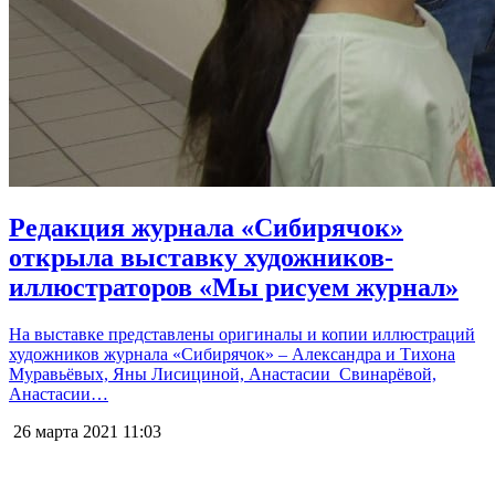
Редакция журнала «Сибирячок»
открыла выставку художников-
иллюстраторов «Мы рисуем журнал»
На выставке представлены оригиналы и копии иллюстраций
художников журнала «Сибирячок» – Александра и Тихона
Муравьёвых, Яны Лисициной, Анастасии Свинарёвой,
Анастасии…
26 марта 2021
11:03