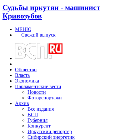
Судьбы иркутян - машинист
Кривозубов
МЕНЮ
Свежий выпуск
Общество
Власть
Экономика
Парламентские вести
Новости
Фоторепортажи
Архив
Все издания
ВСП
Губерния
Конкурент
Иркутский репортер
Сибирский энергетик