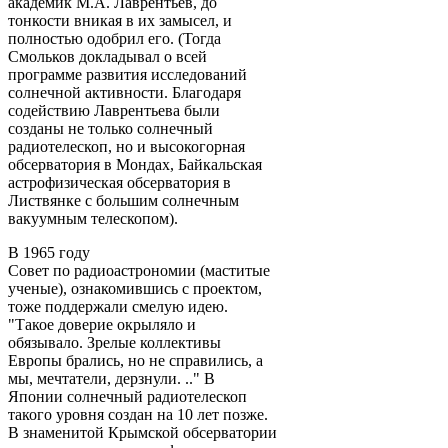
академик М.А. Лаврентьев, до
тонкости вникая в их замысел, и
полностью одобрил его. (Тогда
Смольков докладывал о всей
программе развития исследований
солнечной активности. Благодаря
содействию Лаврентьева были
созданы не только солнечный
радиотелескоп, но и высокогорная
обсерватория в Мондах, Байкальская
астрофизическая обсерватория в
Листвянке с большим солнечным
вакуумным телескопом).
В 1965 году
Совет по радиоастрономии (маститые
ученые), ознакомившись с проектом,
тоже поддержали смелую идею.
"Такое доверие окрыляло и
обязывало. Зрелые коллективы
Европы брались, но не справились, а
мы, мечтатели, дерзнули. .." В
Японии солнечный радиотелескоп
такого уровня создан на 10 лет позже.
В знаменитой Крымской обсерватории