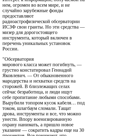
нем, огромен во всем мире, и не
случайно зарубежные фонды
предоставляют
радиоастрофизической обсерватории
ИСЗФ свои гранты. Но эти средства —
мизер для дорогостоящего
инструмента, который включен в
перечень уникальных установок
России.
"Обсерватория
мирового класса может погибнуть, —
грустно констатировал Геннадий
Яковлевич. — От обыкновенного
мародерства и нехватки средств на
сторожей. В близлежащих селах
сейчас безработица, и люди ищут
себе пропитание любыми способами.
Вырубили топором кусок кабеля… под
током, шлагбаум сломали. Тащат
дрова, инструменты и все, что можно
унести. Впору военизированную
охрану нанимать, а пришло новое
указание — сократить кадры еще на 30
процентов. Все понимают, что