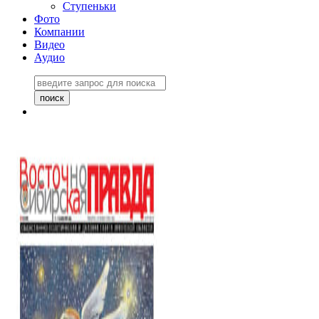
Ступеньки
Фото
Компании
Видео
Аудио
Восточно-Сибирская
правда №27243
06 ноября