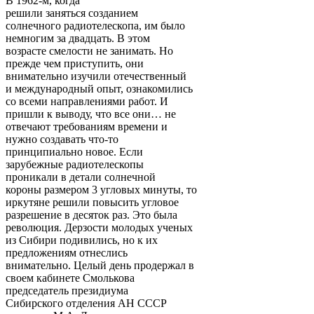
В 1962-м, когда
решили заняться созданием
солнечного радиотелескопа, им было
немногим за двадцать. В этом
возрасте смелости не занимать. Но
прежде чем приступить, они
внимательно изучили отечественный
и международный опыт, ознакомились
со всеми направлениями работ. И
пришли к выводу, что все они… не
отвечают требованиям времени и
нужно создавать что-то
принципиально новое. Если
зарубежные радиотелескопы
проникали в детали солнечной
короны размером 3 угловых минуты, то
иркутяне решили повысить угловое
разрешение в десяток раз. Это была
революция. Дерзости молодых ученых
из Сибири подивились, но к их
предложениям отнеслись
внимательно. Целый день продержал в
своем кабинете Смолькова
председатель президиума
Сибирского отделения АН СССР