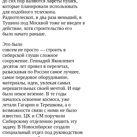
до сих пор валяются лафеты пушек,
которые планировали использовать
для подобного телескопа.
Радиотелескоп, в два раза меньший, в
Тушино под Москвой тоже не введен в
действие, хотя строительство его
было начато раньше.
Это было
совсем не просто — строить в
сибирской глуши сложное
сооружение. Геннадий Яковлевич
десяток лет провел в перелетах,
разыскивая по России самое лучшее,
самое передовое оборудование,
материалы, идеи, увлекая самых
нерешительных своей мечтой. И еще
было некое везение. В те годы
началось освоение космоса, уже
летали Гагарин и Терешкова, а о
возможности связи с ними не было
известно. ЦК и СМ поручили
Сибирскому отделению решить эту
задачу. В Новосибирске создали
специальный отдел под руководством