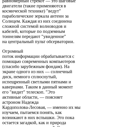
равномерный стрекот — это шаговые
двигатели (такие применяются в
космической технике) "ведут"
параболические зеркала антенн за
Солнцем. Каждая из них соединена
сложной системой волноводов и
кабелей, которые по подземным
тоннелям передают "увиденное"
на центральный пульт обсерватории.
Огромный
поток информации обрабатывается с
помощью современных компьютеров
(спасибо зарубежным фондам). На
экране одного из них — солнечный
диск, немного сплюснутый,
испещренный светлыми пятнами и
кавернами. Таким в данный момент
его "видит" телескоп. "Это
активные области, — поясняет
астроном Надежда
Кардополова-Лесовая, — именно их мы
изучаем, пытаемся понять, как
возникают в них вспышки. Это пока
остается загадкой, как и природа