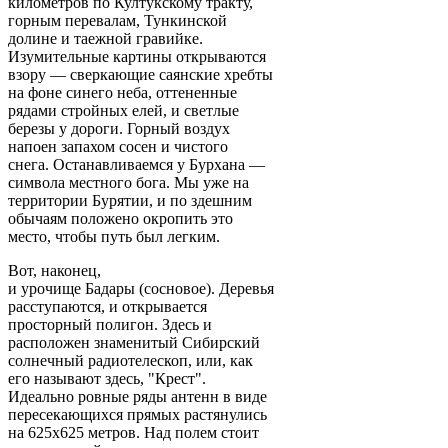
километров по Култукскому тракту,
горным перевалам, Тункинской
долине и таежной гравийке.
Изумительные картины открываются
взору — сверкающие саянские хребты
на фоне синего неба, оттененные
рядами стройных елей, и светлые
березы у дороги. Горный воздух
напоен запахом сосен и чистого
снега. Останавливаемся у Бурхана —
символа местного бога. Мы уже на
территории Бурятии, и по здешним
обычаям положено окропить это
место, чтобы путь был легким.
Вот, наконец,
и урочище Бадары (сосновое). Деревья
расступаются, и открывается
просторный полигон. Здесь и
расположен знаменитый Сибирский
солнечный радиотелескоп, или, как
его называют здесь, "Крест".
Идеально ровные ряды антенн в виде
пересекающихся прямых растянулись
на 625х625 метров. Над полем стоит