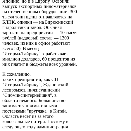
Японию, но и в Европу. Освоили
выпуск экспортных пиломатериалов
на отечественном оборудовании. 300
тысяч тонн щепы отправляются на
БЛПК, опилки — на Бирюсинский
гидролизный завод. Обычная
зарплата на предприятии — 10 тысяч
рублей (кадровый состав — 1300
человек, из них в офисе работают
всего 50). В месяц
"Игирма-Тайрику" зарабатывает
миллион долларов, 60 процентов из
них платит в бюджеты всех уровней.
К сожалению,
таких предприятий, как СП
"Игирма-Тайрику", Ждановский
леспромхоз, нижнеудинский
"Сибмиксинтернейшнл", в
области немного. Большинство
занимается примитивными
поставками "кругляка" в Китай.
Область несет из-за этого
колоссальные потери. Поэтому в
следующем году администрация