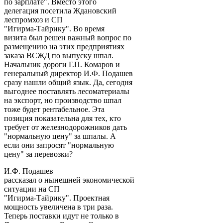
по зарплате". Вместо этого
делегация посетила Ждановский
леспромхоз и СП
"Игирма-Тайрику". Во время
визита был решен важный вопрос по
размещению на этих предприятиях
заказа ВСЖД по выпуску шпал.
Начальник дороги Г.П. Комаров и
генеральный директор И.Ф. Подашев
сразу нашли общий язык. Да, сегодня
выгоднее поставлять лесоматериалы
на экспорт, но производство шпал
тоже будет рентабельное. Эта
позиция показательна для тех, кто
требует от железнодорожников дать
"нормальную цену" за шпалы. А
если они запросят "нормальную
цену" за перевозки?
И.Ф. Подашев
рассказал о нынешней экономической
ситуации на СП
"Игирма-Тайрику". Проектная
мощность увеличена в три раза.
Теперь поставки идут не только в