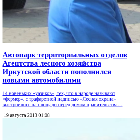
Автопарк территориальных отделов
Агентства лесного хозяйства
Иркутской области пополнился
новыми автомобилями
14 новеньких «уазиков», тех, что в народе называют
«фермер», с трафаретной надписью «Лесная охрана»
выстроились на площади перед домом правительства…
19 августа 2013
01:08