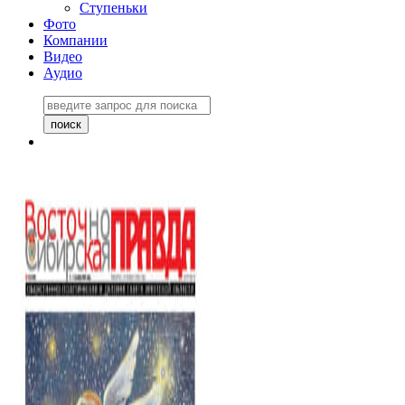
Ступеньки
Фото
Компании
Видео
Аудио
Восточно-Сибирская
правда №27243
06 ноября