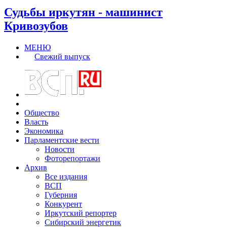
Судьбы иркутян - машинист
Кривозубов
МЕНЮ
Свежий выпуск
Общество
Власть
Экономика
Парламентские вести
Новости
Фоторепортажи
Архив
Все издания
ВСП
Губерния
Конкурент
Иркутский репортер
Сибирский энергетик