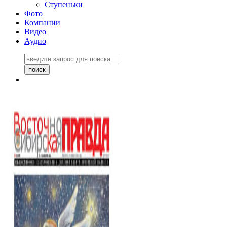
Ступеньки
Фото
Компании
Видео
Аудио
Восточно-Сибирская
правда №27243
06 ноября