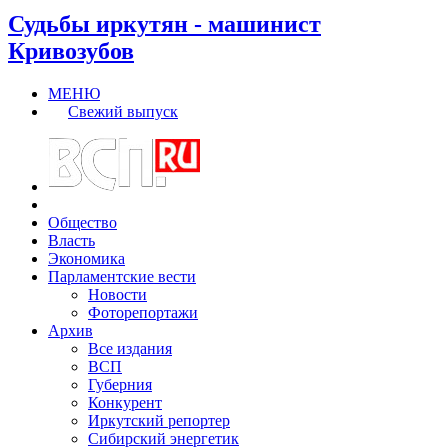
Судьбы иркутян - машинист
Кривозубов
МЕНЮ
Свежий выпуск
Общество
Власть
Экономика
Парламентские вести
Новости
Фоторепортажи
Архив
Все издания
ВСП
Губерния
Конкурент
Иркутский репортер
Сибирский энергетик