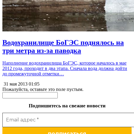
Водохранилище БоГЭС поднялось на
три метра из-за паводка
Наполнение водохранилища БоГЭС, которое началось в мае
2012 года, проходит в два этапа. Сначала вода должна дойти
до промежуточной отметки…
31 мая 2013
01:05
Пожалуйста, оставьте это поле пустым.
Подпишитесь на свежие новости