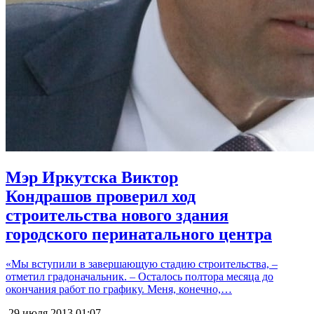
Мэр Иркутска Виктор
Кондрашов проверил ход
строительства нового здания
городского перинатального центра
«Мы вступили в завершающую стадию строительства, –
отметил градоначальник. – Осталось полтора месяца до
окончания работ по графику. Меня, конечно,…
29 июля 2013
01:07