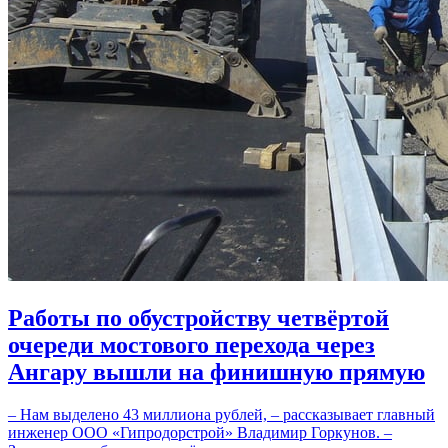
Работы по обустройству четвёртой
очереди мостового перехода через
Ангару вышли на финишную прямую
– Нам выделено 43 миллиона рублей, – рассказывает главный
инженер ООО «Гипродорстрой» Владимир Горкунов. –