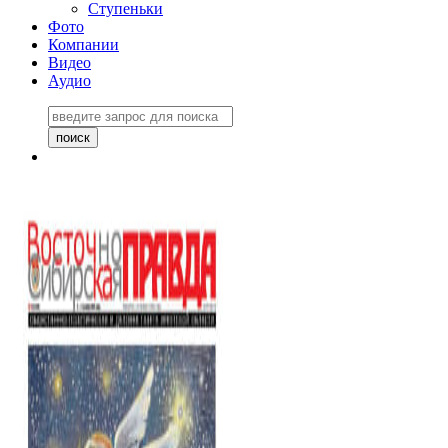
Ступеньки
Фото
Компании
Видео
Аудио
Восточно-Сибирская
правда №27243
06 ноября