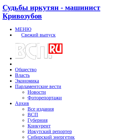
Судьбы иркутян - машинист
Кривозубов
МЕНЮ
Свежий выпуск
Общество
Власть
Экономика
Парламентские вести
Новости
Фоторепортажи
Архив
Все издания
ВСП
Губерния
Конкурент
Иркутский репортер
Сибирский энергетик