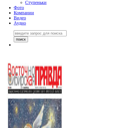
Ступеньки
Фото
Компании
Видео
Аудио
Восточно-Сибирская
правда №27243
06 ноября