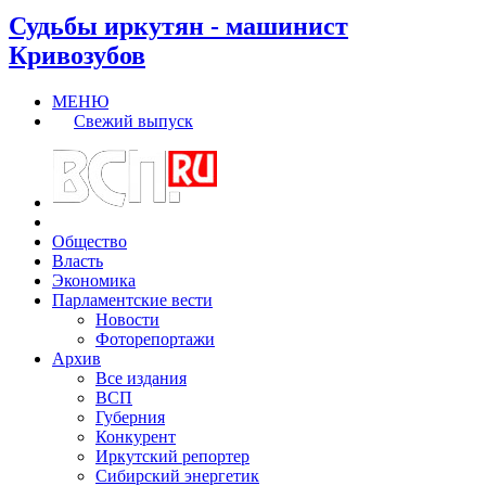
Судьбы иркутян - машинист
Кривозубов
МЕНЮ
Свежий выпуск
Общество
Власть
Экономика
Парламентские вести
Новости
Фоторепортажи
Архив
Все издания
ВСП
Губерния
Конкурент
Иркутский репортер
Сибирский энергетик