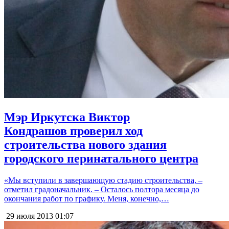
Мэр Иркутска Виктор
Кондрашов проверил ход
строительства нового здания
городского перинатального центра
«Мы вступили в завершающую стадию строительства, –
отметил градоначальник. – Осталось полтора месяца до
окончания работ по графику. Меня, конечно,…
29 июля 2013
01:07