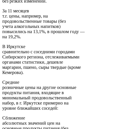
без резких изменений.
За 11 месяцев
т.г. цены, например, на
продовольственные товары (без
учета алкогольных напитков)
повысились на 13,1%, в прошлом году —
на 19,2%.
В Иркутске
сравнительно с соседними городами
Сибирского региона, отслеживаемыми
органами статистики, дешевле
маргарин, пшено, сыры твердые (кроме
Кемерова).
Средние
розничные цены на другие основные
продукты питания, входящие в
минимальный продовольственный
набор, в г. Иркутске примерно на
уровне ближайших соседей:
Сближение
абсолютных значений цен на
основные продукты питания (без