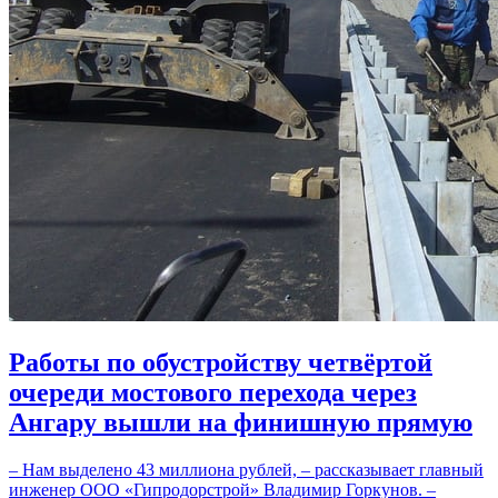
Работы по обустройству четвёртой
очереди мостового перехода через
Ангару вышли на финишную прямую
– Нам выделено 43 миллиона рублей, – рассказывает главный
инженер ООО «Гипродорстрой» Владимир Горкунов. –