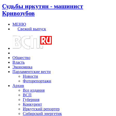
Судьбы иркутян - машинист
Кривозубов
МЕНЮ
Свежий выпуск
Общество
Власть
Экономика
Парламентские вести
Новости
Фоторепортажи
Архив
Все издания
ВСП
Губерния
Конкурент
Иркутский репортер
Сибирский энергетик