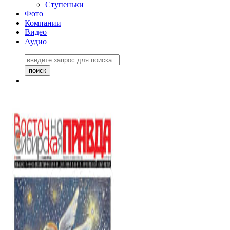
Ступеньки
Фото
Компании
Видео
Аудио
Восточно-Сибирская
правда №27243
06 ноября