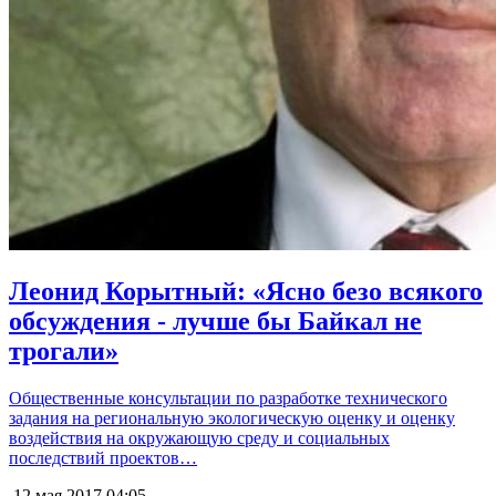
Леонид Корытный: «Ясно безо всякого
обсуждения - лучше бы Байкал не
трогали»
Общественные консультации по разработке технического
задания на региональную экологическую оценку и оценку
воздействия на окружающую среду и социальных
последствий проектов…
12 мая 2017
04:05