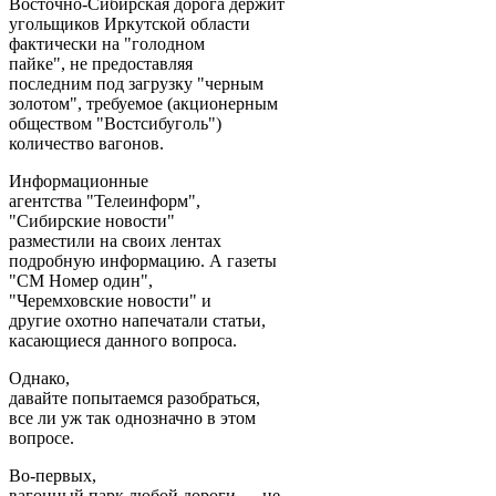
Восточно-Сибирская дорога держит
угольщиков Иркутской области
фактически на "голодном
пайке", не предоставляя
последним под загрузку "черным
золотом", требуемое (акционерным
обществом "Востсибуголь")
количество вагонов.
Информационные
агентства "Телеинформ",
"Сибирские новости"
разместили на своих лентах
подробную информацию. А газеты
"СМ Номер один",
"Черемховские новости" и
другие охотно напечатали статьи,
касающиеся данного вопроса.
Однако,
давайте попытаемся разобраться,
все ли уж так однозначно в этом
вопросе.
Во-первых,
вагонный парк любой дороги — не