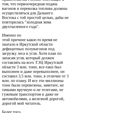
том, что первоочередная подача
вагонов и перевозка топлива должны
осуществляться для Дальнего
Востока с той простой целью, дабы не
повторилась "холодная зима
двухтысячного года".
Именно по
этой причине какое-то время не
хватало в Иркутской области
дефицитных полувагонов под
загрузку леса и угля. Хотя план по
запасам угля, который должен
составлять на всех ТЭЦ Иркутской
области 3 млн. тонн, все-таки был
выполнен и даже перевыполнен, он
составил 3,5 млн. тонн, в отличие от 3
млн. по плану. И все эти миллионы
тонн были перевезены, заметьте, не
тачками вручную и не телегами, не
гужевым транспортом и даже не
автомобилями, а железной дорогой,
дорогой мой читатель.
Более того,