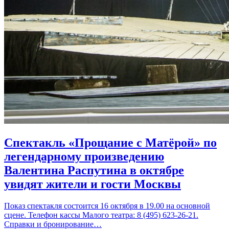
Спектакль «Прощание с Матёрой» по
легендарному произведению
Валентина Распутина в октябре
увидят жители и гости Москвы
Показ спектакля состоится 16 октября в 19.00 на основной
сцене. Телефон кассы Малого театра: 8 (495) 623-26-21.
Справки и бронирование…