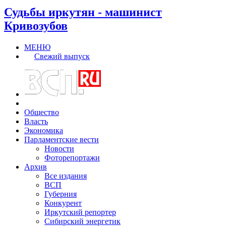
Судьбы иркутян - машинист
Кривозубов
МЕНЮ
Свежий выпуск
Общество
Власть
Экономика
Парламентские вести
Новости
Фоторепортажи
Архив
Все издания
ВСП
Губерния
Конкурент
Иркутский репортер
Сибирский энергетик