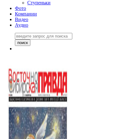
Ступеньки
Фото
Компании
Видео
Аудио
Восточно-Сибирская
правда №27243
06 ноября