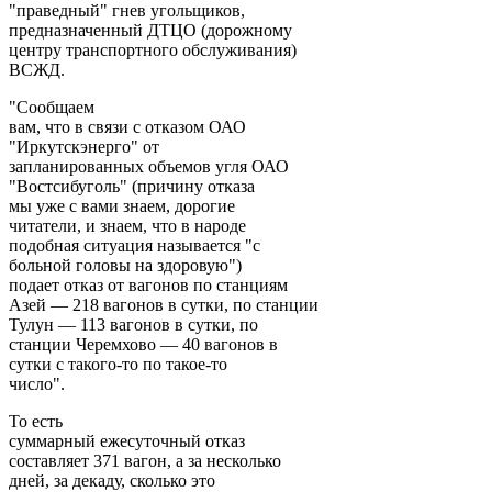
"праведный" гнев угольщиков,
предназначенный ДТЦО (дорожному
центру транспортного обслуживания)
ВСЖД.
"Сообщаем
вам, что в связи с отказом ОАО
"Иркутскэнерго" от
запланированных объемов угля ОАО
"Востсибуголь" (причину отказа
мы уже с вами знаем, дорогие
читатели, и знаем, что в народе
подобная ситуация называется "с
больной головы на здоровую")
подает отказ от вагонов по станциям
Азей — 218 вагонов в сутки, по станции
Тулун — 113 вагонов в сутки, по
станции Черемхово — 40 вагонов в
сутки с такого-то по такое-то
число".
То есть
суммарный ежесуточный отказ
составляет 371 вагон, а за несколько
дней, за декаду, сколько это