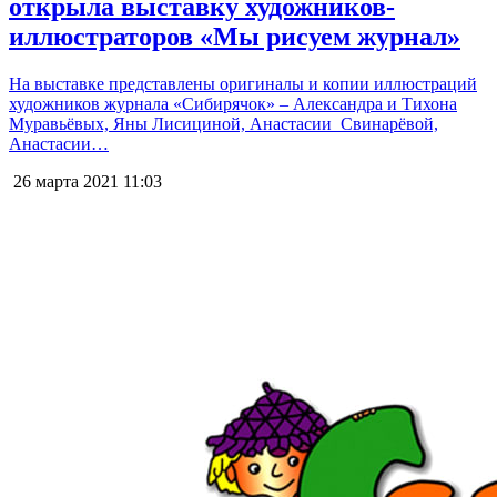
открыла выставку художников-
иллюстраторов «Мы рисуем журнал»
На выставке представлены оригиналы и копии иллюстраций
художников журнала «Сибирячок» – Александра и Тихона
Муравьёвых, Яны Лисициной, Анастасии Свинарёвой,
Анастасии…
26 марта 2021
11:03