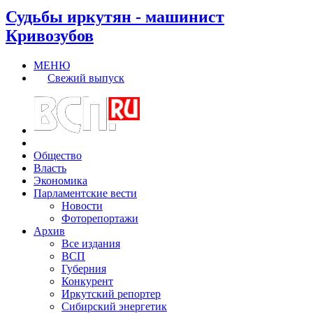
Судьбы иркутян - машинист
Кривозубов
МЕНЮ
Свежий выпуск
Общество
Власть
Экономика
Парламентские вести
Новости
Фоторепортажи
Архив
Все издания
ВСП
Губерния
Конкурент
Иркутский репортер
Сибирский энергетик