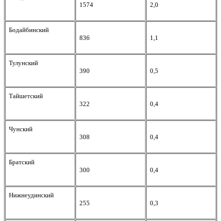
1574
2,0
Бодайбинский
836
1,1
Тулунский
390
0,5
Тайшетский
322
0,4
Чунский
308
0,4
Братский
300
0,4
Нижнеудинский
255
0,3