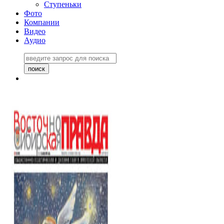
Ступеньки
Фото
Компании
Видео
Аудио
Восточно-Сибирская
правда №27243
06 ноября