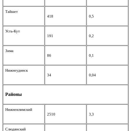
Тайшет
418
0,5
Усть-Кут
191
0,2
Зима
86
0,1
Нижнеудинск
34
0,04
Районы
Нижнеилимский
2510
3,3
Слюдянский