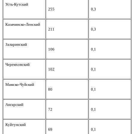
Усть-Кутский
255
0,3
Казачинско-Ленский
211
0,3
Заларинский
106
0,1
Черемховский
102
0,1
Мамско-Чуйский
80
0,1
Ангарский
72
0,1
Куйтунский
69
0,1