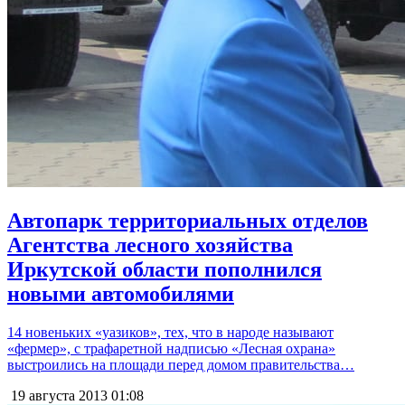
Автопарк территориальных отделов
Агентства лесного хозяйства
Иркутской области пополнился
новыми автомобилями
14 новеньких «уазиков», тех, что в народе называют
«фермер», с трафаретной надписью «Лесная охрана»
выстроились на площади перед домом правительства…
19 августа 2013
01:08