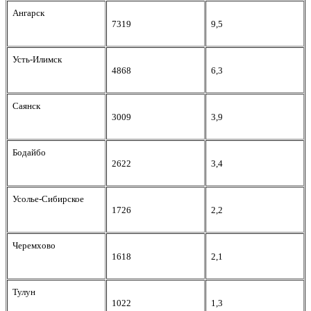
Ангарск
7319
9,5
Усть-Илимск
4868
6,3
Саянск
3009
3,9
Бодайбо
2622
3,4
Усолье-Сибирское
1726
2,2
Черемхово
1618
2,1
Тулун
1022
1,3