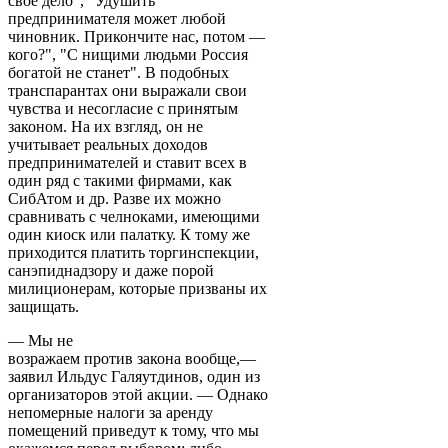
свое дело", "Удушить"
предпринимателя может любой
чиновник. Прикончите нас, потом —
кого?", "С нищими людьми Россия
богатой не станет". В подобных
транспарантах они выражали свои
чувства и несогласие с принятым
законом. На их взгляд, он не
учитывает реальных доходов
предпринимателей и ставит всех в
один ряд с такими фирмами, как
СибАтом и др. Разве их можно
сравнивать с челноками, имеющими
один киоск или палатку. К тому же
приходится платить торгинспекции,
санэпиднадзору и даже порой
милиционерам, которые призваны их
защищать.
— Мы не
возражаем против закона вообще,—
заявил Ильдус Галяутдинов, один из
организаторов этой акции. — Однако
непомерные налоги за аренду
помещений приведут к тому, что мы