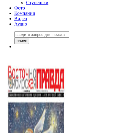
Ступеньки
Фото
Компании
Видео
Аудио
Восточно-Сибирская
правда №27243
06 ноября