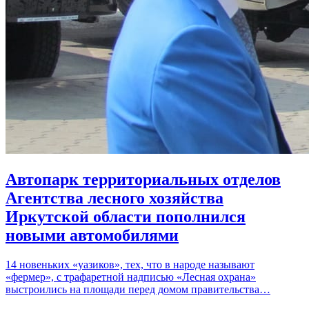
Автопарк территориальных отделов
Агентства лесного хозяйства
Иркутской области пополнился
новыми автомобилями
14 новеньких «уазиков», тех, что в народе называют
«фермер», с трафаретной надписью «Лесная охрана»
выстроились на площади перед домом правительства…