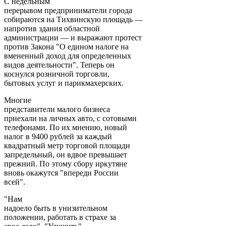
С недельным
перерывом предприниматели города
собираются на Тихвинскую площадь —
напротив здания областной
администрации — и выражают протест
против Закона "О едином налоге на
вмененный доход для определенных
видов деятельности". Теперь он
коснулся розничной торговли,
бытовых услуг и парикмахерских.
Многие
представители малого бизнеса
приехали на личных авто, с сотовыми
телефонами. По их мнению, новый
налог в 9400 рублей за каждый
квадратный метр торговой площади
запредельный, он вдвое превышает
прежний. По этому сбору иркутяне
вновь окажутся "впереди России
всей".
"Нам
надоело быть в унизительном
положении, работать в страхе за