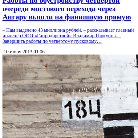
Работы по обустройству четвёртой
очереди мостового перехода через
Ангару вышли на финишную прямую
– Нам выделено 43 миллиона рублей, – рассказывает главный
инженер ООО «Гипродорстрой» Владимир Горкунов. –
Завершить работы по четвёртому пусковому…
10 июня 2013
01:06