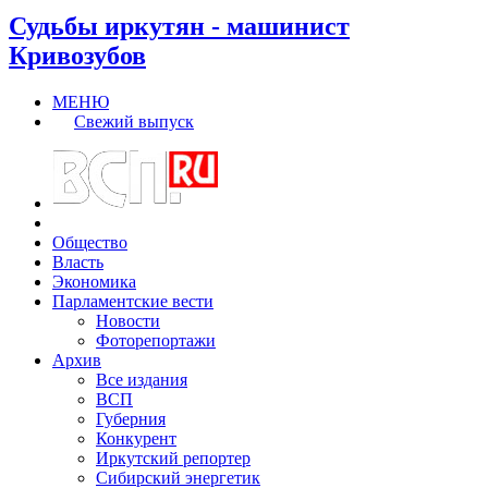
Судьбы иркутян - машинист
Кривозубов
МЕНЮ
Свежий выпуск
Общество
Власть
Экономика
Парламентские вести
Новости
Фоторепортажи
Архив
Все издания
ВСП
Губерния
Конкурент
Иркутский репортер
Сибирский энергетик