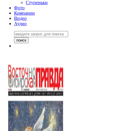
Ступеньки
Фото
Компании
Видео
Аудио
Восточно-Сибирская
правда №27243
06 ноября