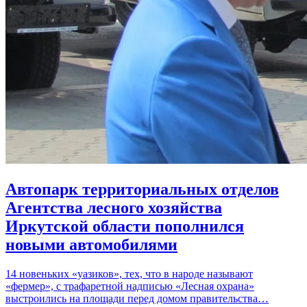
Автопарк территориальных отделов
Агентства лесного хозяйства
Иркутской области пополнился
новыми автомобилями
14 новеньких «уазиков», тех, что в народе называют
«фермер», с трафаретной надписью «Лесная охрана»
выстроились на площади перед домом правительства…