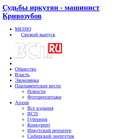
Судьбы иркутян - машинист
Кривозубов
МЕНЮ
Свежий выпуск
Общество
Власть
Экономика
Парламентские вести
Новости
Фоторепортажи
Архив
Все издания
ВСП
Губерния
Конкурент
Иркутский репортер
Сибирский энергетик