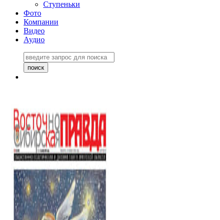
Ступеньки
Фото
Компании
Видео
Аудио
Восточно-Сибирская
правда №27243
06 ноября