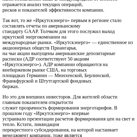
отражается анализ текущих операций,
рисков и показателей эффективности компании.
Так вот, то же «Иркутскэнерго» первым в регионе стало
составлять отчеты по американскому
стандарту GAAP. Толчком для этого послужил выход
иркутской энергокомпании на
международные рынки. «Иркутскэнерго» — единственное из
акционерных обществ Приангарья,
на чьи акции выпущены американские депозитарные
расписки (АДР соответствуют 50 акциям
«Иркутскэнерго»). АДР компании обращаются на
внебиржевом рынке США, на торговых
площадках Германии — Мюнхенской, Берлинской,
Франкфурской и Штутгартской фондовых
биржах.
Но это для внешних инвесторов. Для жителей области
главным показателем открытости
служит прозрачность формирования энерготарифов. В
прошлом году «Иркутскэнерго» впервые
устраивало презентации расчетов формирования цен на свет и
тепло. Кстати, ликвидация
перекрестного субсидирования, на которой настаивает
менеджмент компании, тоже является