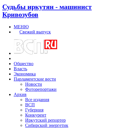
Судьбы иркутян - машинист
Кривозубов
МЕНЮ
Свежий выпуск
Общество
Власть
Экономика
Парламентские вести
Новости
Фоторепортажи
Архив
Все издания
ВСП
Губерния
Конкурент
Иркутский репортер
Сибирский энергетик