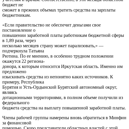
бюджет не
сможет в прежних объемах тратить средства на зарплаты
бюджетникам.
«Если правительство не обеспечит деньгами свое
постановление о
повышении заработной платы работникам бюджетной сферы
в 1,89 раза, через
несколько месяцев страну может парализовать,» —
подчеркнула Татьяна
Рютина. По ее мнению, в особенно трудном положении
окажутся 22 региона-
донора, к которым относится Иркутская область. Именно им
предложено
изыскивать средства из непонятно каких источников. К
примеру, Республика
Бурятия и Усть-Ордынский Бурятский автономный округ,
являясь
дотационными территориями, в полном объеме получили из
федерального
бюджета средства на выплату повышенной заработной платы.
Члены рабочей группы намерены вновь обратиться в Минфин
за финансовой
помощью. Скоро представители областных властей с этой