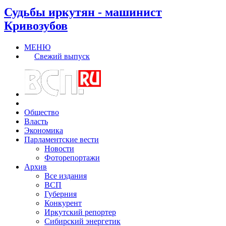
Судьбы иркутян - машинист
Кривозубов
МЕНЮ
Свежий выпуск
Общество
Власть
Экономика
Парламентские вести
Новости
Фоторепортажи
Архив
Все издания
ВСП
Губерния
Конкурент
Иркутский репортер
Сибирский энергетик