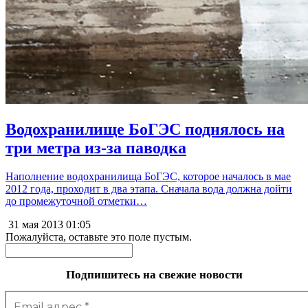
Водохранилище БоГЭС поднялось на
три метра из-за паводка
Наполнение водохранилища БоГЭС, которое началось в мае
2012 года, проходит в два этапа. Сначала вода должна дойти
до промежуточной отметки…
31 мая 2013
01:05
Пожалуйста, оставьте это поле пустым.
Подпишитесь на свежие новости