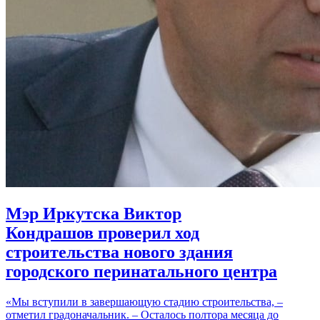
Мэр Иркутска Виктор
Кондрашов проверил ход
строительства нового здания
городского перинатального центра
«Мы вступили в завершающую стадию строительства, –
отметил градоначальник. – Осталось полтора месяца до