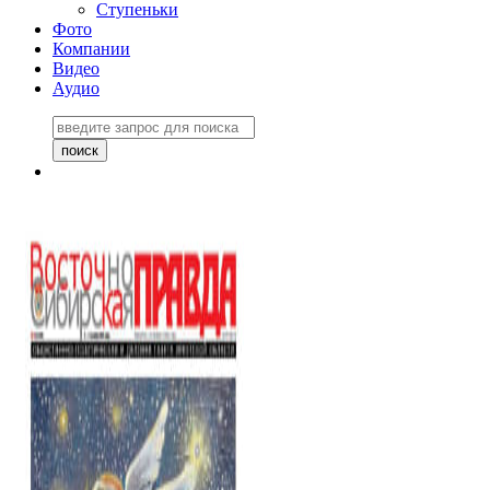
Ступеньки
Фото
Компании
Видео
Аудио
Восточно-Сибирская
правда №27243
06 ноября