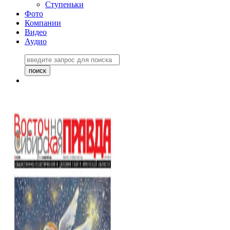
Ступеньки
Фото
Компании
Видео
Аудио
Восточно-Сибирская
правда №27243
06 ноября