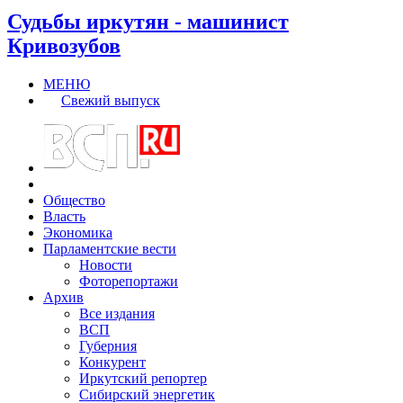
Судьбы иркутян - машинист
Кривозубов
МЕНЮ
Свежий выпуск
Общество
Власть
Экономика
Парламентские вести
Новости
Фоторепортажи
Архив
Все издания
ВСП
Губерния
Конкурент
Иркутский репортер
Сибирский энергетик