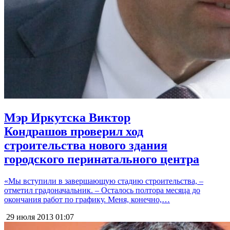
Мэр Иркутска Виктор
Кондрашов проверил ход
строительства нового здания
городского перинатального центра
«Мы вступили в завершающую стадию строительства, –
отметил градоначальник. – Осталось полтора месяца до
окончания работ по графику. Меня, конечно,…
29 июля 2013
01:07