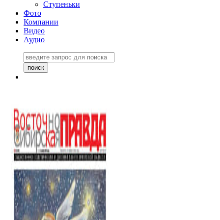
Ступеньки
Фото
Компании
Видео
Аудио
Восточно-Сибирская
правда №27243
06 ноября