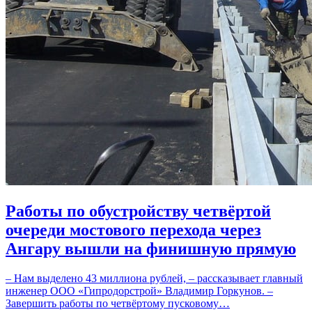
Работы по обустройству четвёртой
очереди мостового перехода через
Ангару вышли на финишную прямую
– Нам выделено 43 миллиона рублей, – рассказывает главный
инженер ООО «Гипродорстрой» Владимир Горкунов. –
Завершить работы по четвёртому пусковому…