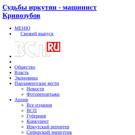
Судьбы иркутян - машинист
Кривозубов
МЕНЮ
Свежий выпуск
Общество
Власть
Экономика
Парламентские вести
Новости
Фоторепортажи
Архив
Все издания
ВСП
Губерния
Конкурент
Иркутский репортер
Сибирский энергетик