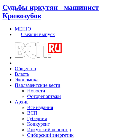
Судьбы иркутян - машинист
Кривозубов
МЕНЮ
Свежий выпуск
Общество
Власть
Экономика
Парламентские вести
Новости
Фоторепортажи
Архив
Все издания
ВСП
Губерния
Конкурент
Иркутский репортер
Сибирский энергетик