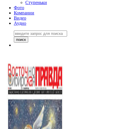
Ступеньки
Фото
Компании
Видео
Аудио
Восточно-Сибирская
правда №27243
06 ноября