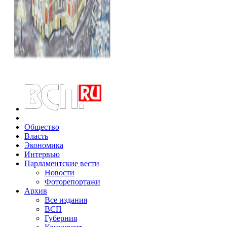
Общество
Власть
Экономика
Интервью
Парламентские вести
Новости
Фоторепортажи
Архив
Все издания
ВСП
Губерния