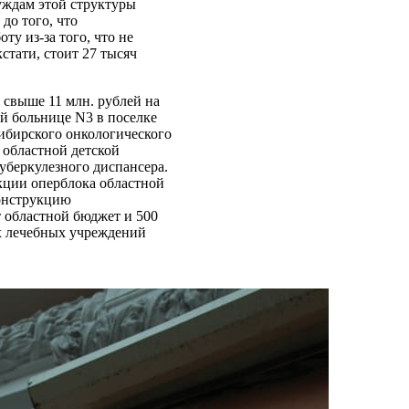
уждам этой структуры
до того, что
у из-за того, что не
кстати, стоит 27 тысяч
 свыше 11 млн. рублей на
ой больнице N3 в поселке
ибирского онкологического
 областной детской
уберкулезного диспансера.
кции оперблока областной
конструкцию
т областной бюджет и 500
х лечебных учреждений