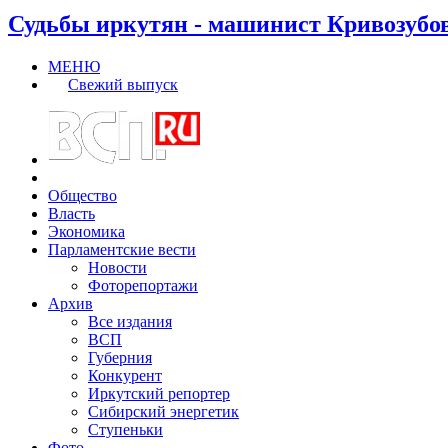
Судьбы иркутян - машинист Кривозубо
МЕНЮ
Свежий выпуск
Общество
Власть
Экономика
Парламентские вести
Новости
Фоторепортажи
Архив
Все издания
ВСП
Губерния
Конкурент
Иркутский репортер
Сибирский энергетик
Ступеньки
Фото