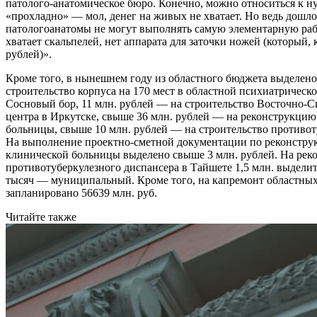
патолого-анатомическое бюро. Конечно, можно относиться к н
«прохладно» — мол, денег на живых не хватает. Но ведь дошло 
патологоанатомы не могут выполнять самую элементарную работ
хватает скальпелей, нет аппарата для заточки ножей (который, 
рублей)».
Кроме того, в нынешнем году из областного бюджета выделено
строительство корпуса на 170 мест в областной психиатрическ
Сосновый бор, 11 млн. рублей — на строительство Восточно-С
центра в Иркутске, свыше 36 млн. рублей — на реконструкцию
больницы, свыше 10 млн. рублей — на строительство противот
На выполнение проектно-сметной документации по реконстру
клинической больницы выделено свыше 3 млн. рублей. На ре
противотуберкулезного диспансера в Тайшете 1,5 млн. выдели
тысяч — муниципальный. Кроме того, на капремонт областны
запланировано 56639 млн. руб.
Читайте также