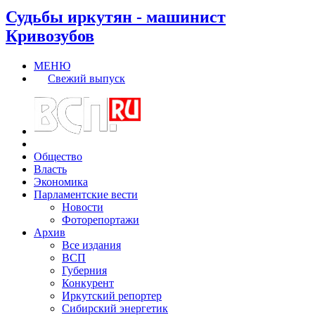
Судьбы иркутян - машинист
Кривозубов
МЕНЮ
Свежий выпуск
Общество
Власть
Экономика
Парламентские вести
Новости
Фоторепортажи
Архив
Все издания
ВСП
Губерния
Конкурент
Иркутский репортер
Сибирский энергетик