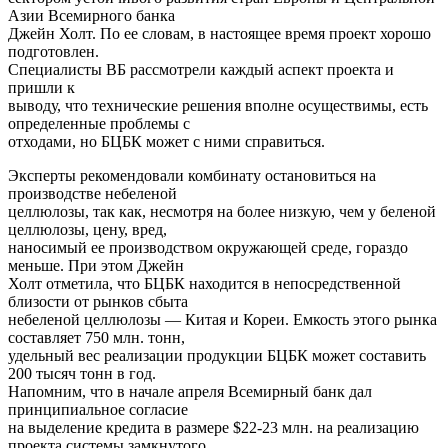
Азии Всемирного банка
Джейн Холт. По ее словам, в настоящее время проект хорошо
подготовлен.
Специалисты ВБ рассмотрели каждый аспект проекта и
пришли к
выводу, что технические решения вполне осуществимы, есть
определенные проблемы с
отходами, но БЦБК может с ними справиться.
Эксперты рекомендовали комбинату остановиться на
производстве небеленой
целлюлозы, так как, несмотря на более низкую, чем у беленой
целлюлозы, цену, вред,
наносимый ее производством окружающей среде, гораздо
меньше. При этом Джейн
Холт отметила, что БЦБК находится в непосредственной
близости от рынков сбыта
небеленой целлюлозы — Китая и Кореи. Емкость этого рынка
составляет 750 млн. тонн,
удельный вес реализации продукции БЦБК может составить
200 тысяч тонн в год.
Напомним, что в начале апреля Всемирный банк дал
принципиальное согласие
на выделение кредита в размере $22-23 млн. на реализацию
проекта системы замкнутого