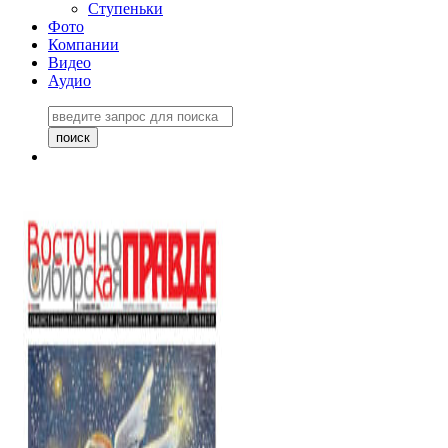
Ступеньки
Фото
Компании
Видео
Аудио
Восточно-Сибирская
правда №27243
06 ноября