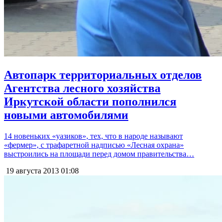
Автопарк территориальных отделов
Агентства лесного хозяйства
Иркутской области пополнился
новыми автомобилями
14 новеньких «уазиков», тех, что в народе называют
«фермер», с трафаретной надписью «Лесная охрана»
выстроились на площади перед домом правительства…
19 августа 2013
01:08