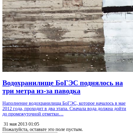
Водохранилище БоГЭС поднялось на
три метра из-за паводка
Наполнение водохранилища БоГЭС, которое началось в мае
2012 года, проходит в два этапа. Сначала вода должна дойти
до промежуточной отметки…
31 мая 2013
01:05
Пожалуйста, оставьте это поле пустым.