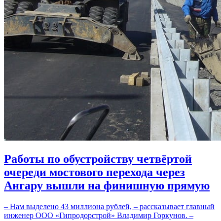
Работы по обустройству четвёртой
очереди мостового перехода через
Ангару вышли на финишную прямую
– Нам выделено 43 миллиона рублей, – рассказывает главный
инженер ООО «Гипродорстрой» Владимир Горкунов. –