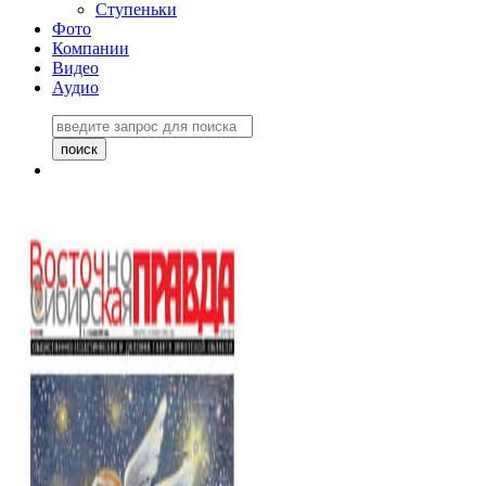
Ступеньки
Фото
Компании
Видео
Аудио
Восточно-Сибирская
правда №27243
06 ноября