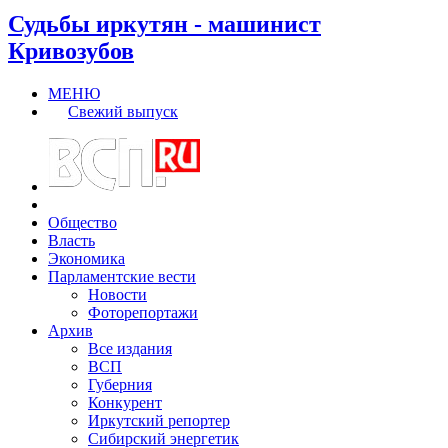
Судьбы иркутян - машинист
Кривозубов
МЕНЮ
Свежий выпуск
Общество
Власть
Экономика
Парламентские вести
Новости
Фоторепортажи
Архив
Все издания
ВСП
Губерния
Конкурент
Иркутский репортер
Сибирский энергетик