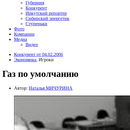
Губерния
Конкурент
Иркутский репортер
Сибирский энергетик
Ступеньки
Фото
Компании
Медиа
Видео
Конкурент от 04.02.2006
Экономика
, Игроки
Газ по умолчанию
Автор:
Наталья МИЧУРИНА