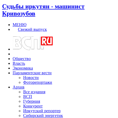
Судьбы иркутян - машинист
Кривозубов
МЕНЮ
Свежий выпуск
Общество
Власть
Экономика
Парламентские вести
Новости
Фоторепортажи
Архив
Все издания
ВСП
Губерния
Конкурент
Иркутский репортер
Сибирский энергетик