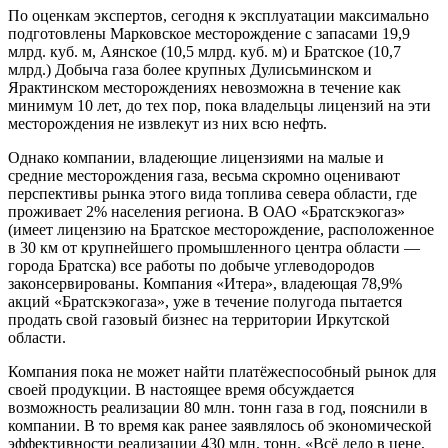
По оценкам экспертов, сегодня к эксплуатации максимально
подготовлены Марковское месторождение с запасами 19,9
млрд. куб. м, Аянское (10,5 млрд. куб. м) и Братское (10,7
млрд.) Добыча газа более крупных Дулисьминском и
Ярактинском месторождениях невозможна в течение как
минимум 10 лет, до тех пор, пока владельцы лицензий на эти
месторождения не извлекут из них всю нефть.
Однако компании, владеющие лицензиями на малые и
средние месторождения газа, весьма скромно оценивают
перспективы рынка этого вида топлива севера области, где
проживает 2% населения региона. В ОАО «Братскэкогаз»
(имеет лицензию на Братское месторождение, расположенное
в 30 км от крупнейшего промышленного центра области —
города Братска) все работы по добыче углеводородов
законсервированы. Компания «Итера», владеющая 78,9%
акций «Братскэкогаза», уже в течение полугода пытается
продать свой газовый бизнес на территории Иркутской
области.
Компания пока не может найти платёжеспособный рынок для
своей продукции. В настоящее время обсуждается
возможность реализации 80 млн. тонн газа в год, пояснили в
компании. В то время как ранее заявлялось об экономической
эффективности реализации 430 млн. тонн. «Всё дело в цене,