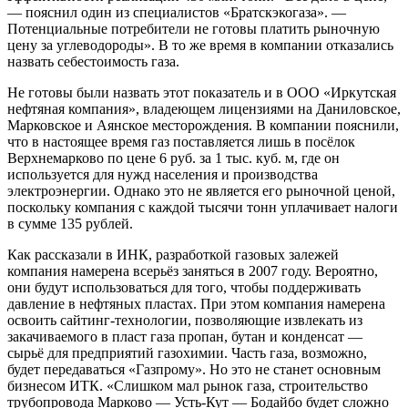
— пояснил один из специалистов «Братскэкогаза». —
Потенциальные потребители не готовы платить рыночную
цену за углеводороды». В то же время в компании отказались
назвать себестоимость газа.
Не готовы были назвать этот показатель и в ООО «Иркутская
нефтяная компания», владеющем лицензиями на Даниловское,
Марковское и Аянское месторождения. В компании пояснили,
что в настоящее время газ поставляется лишь в посёлок
Верхнемарково по цене 6 руб. за 1 тыс. куб. м, где он
используется для нужд населения и производства
электроэнергии. Однако это не является его рыночной ценой,
поскольку компания с каждой тысячи тонн уплачивает налоги
в сумме 135 рублей.
Как рассказали в ИНК, разработкой газовых залежей
компания намерена всерьёз заняться в 2007 году. Вероятно,
они будут использоваться для того, чтобы поддерживать
давление в нефтяных пластах. При этом компания намерена
освоить сайтинг-технологии, позволяющие извлекать из
закачиваемого в пласт газа пропан, бутан и конденсат —
сырьё для предприятий газохимии. Часть газа, возможно,
будет передаваться «Газпрому». Но это не станет основным
бизнесом ИТК. «Слишком мал рынок газа, строительство
трубопровода Марково — Усть-Кут — Бодайбо будет сложно