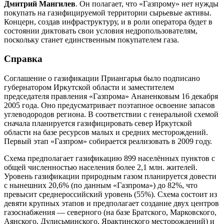
Дмитрий Мангилев
. Он полагает, что «Газпрому» нет нужды
покупать на газифицируемой территории сырьевые активы.
Концерн, создав инфраструктуру, и в роли оператора будет в
состоянии диктовать свои условия недропользователям,
поскольку станет единственным покупателем газа.
Справка
Соглашение о газификации Приангарья было подписано
губернатором Иркутской области и заместителем
председателя правления «Газпрома» Ананенковым 16 декабря
2005 года. Оно предусматривает поэтапное освоение запасов
углеводородов региона. В соответствии с генеральной схемой
сначала планируется газифицировать север Иркутской
области на базе ресурсов малых и средних месторождений.
Первый этап «Газпром» собирается реализовать в 2009 году.
Схема предполагает газификацию 899 населённых пунктов с
общей численностью населения более 2,1 млн. жителей.
Уровень газификации природным газом планируется довести
с нынешних 20,6% (по данным «Газпрома») до 82%, что
превысит среднероссийский уровень (55%). Схема состоит из
девяти крупных этапов и предполагает создание двух центров
газоснабжения — северного (на базе Братского, Марковского,
Аянского, Дулисьминского, Ярактинского месторождений) и