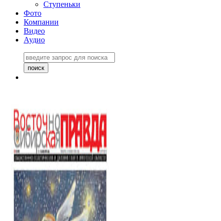
Ступеньки
Фото
Компании
Видео
Аудио
Восточно-Сибирская
правда №27243
06 ноября