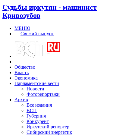
Судьбы иркутян - машинист
Кривозубов
МЕНЮ
Свежий выпуск
Общество
Власть
Экономика
Парламентские вести
Новости
Фоторепортажи
Архив
Все издания
ВСП
Губерния
Конкурент
Иркутский репортер
Сибирский энергетик