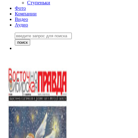
Ступеньки
Фото
Компании
Видео
Аудио
Восточно-Сибирская
правда №27243
06 ноября