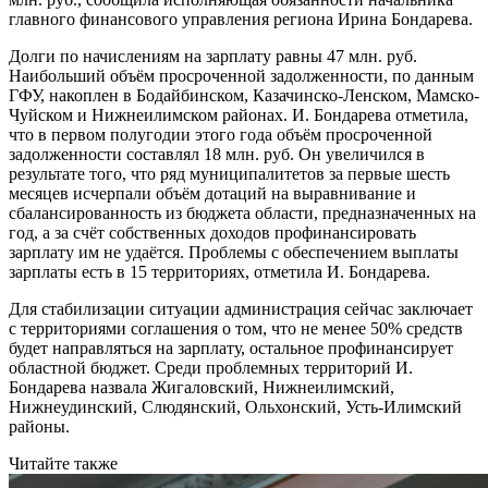
главного финансового управления региона Ирина Бондарева.
Долги по начислениям на зарплату равны 47 млн. руб.
Наибольший объём просроченной задолженности, по данным
ГФУ, накоплен в Бодайбинском, Казачинско-Ленском, Мамско-
Чуйском и Нижнеилимском районах. И. Бондарева отметила,
что в первом полугодии этого года объём просроченной
задолженности составлял 18 млн. руб. Он увеличился в
результате того, что ряд муниципалитетов за первые шесть
месяцев исчерпали объём дотаций на выравнивание и
сбалансированность из бюджета области, предназначенных на
год, а за счёт собственных доходов профинансировать
зарплату им не удаётся. Проблемы с обеспечением выплаты
зарплаты есть в 15 территориях, отметила И. Бондарева.
Для стабилизации ситуации администрация сейчас заключает
с территориями соглашения о том, что не менее 50% средств
будет направляться на зарплату, остальное профинансирует
областной бюджет. Среди проблемных территорий И.
Бондарева назвала Жигаловский, Нижнеилимский,
Нижнеудинский, Слюдянский, Ольхонский, Усть-Илимский
районы.
Читайте также