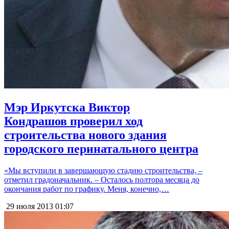
Мэр Иркутска Виктор
Кондрашов проверил ход
строительства нового здания
городского перинатального центра
«Мы вступили в завершающую стадию строительства, –
отметил градоначальник. – Осталось полтора месяца до
окончания работ по графику. Меня, конечно,…
29 июля 2013
01:07