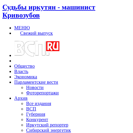
Судьбы иркутян - машинист
Кривозубов
МЕНЮ
Свежий выпуск
Общество
Власть
Экономика
Парламентские вести
Новости
Фоторепортажи
Архив
Все издания
ВСП
Губерния
Конкурент
Иркутский репортер
Сибирский энергетик