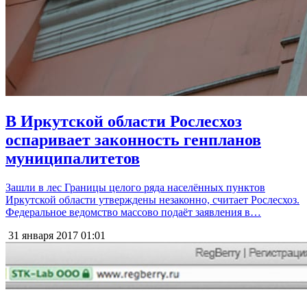
В Иркутской области Рослесхоз
оспаривает законность генпланов
муниципалитетов
Зашли в лес Границы целого ряда населённых пунктов
Иркутской области утверждены незаконно, считает Рослесхоз.
Федеральное ведомство массово подаёт заявления в…
31 января 2017
01:01