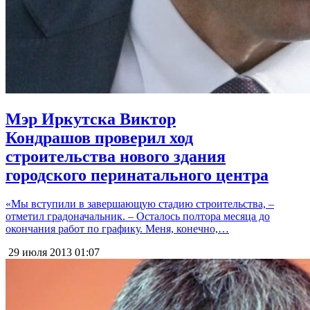
Мэр Иркутска Виктор
Кондрашов проверил ход
строительства нового здания
городского перинатального центра
«Мы вступили в завершающую стадию строительства, –
отметил градоначальник. – Осталось полтора месяца до
окончания работ по графику. Меня, конечно,…
29 июля 2013
01:07