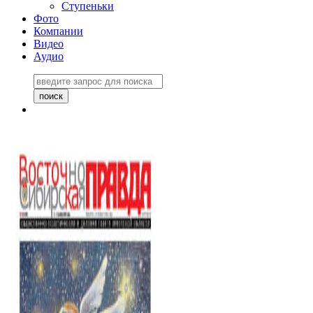
Ступеньки
Фото
Компании
Видео
Аудио
Восточно-Сибирская
правда №27243
06 ноября