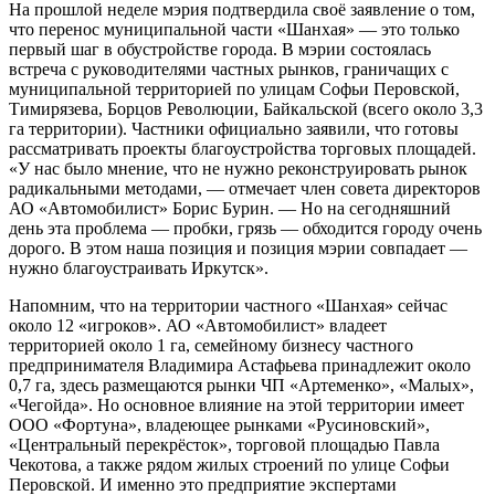
На прошлой неделе мэрия подтвердила своё заявление о том,
что перенос муниципальной части «Шанхая» — это только
первый шаг в обустройстве города. В мэрии состоялась
встреча с руководителями частных рынков, граничащих с
муниципальной территорией по улицам Софьи Перовской,
Тимирязева, Борцов Революции, Байкальской (всего около 3,3
га территории). Частники официально заявили, что готовы
рассматривать проекты благоустройства торговых площадей.
«У нас было мнение, что не нужно реконструировать рынок
радикальными методами, — отмечает член совета директоров
АО «Автомобилист» Борис Бурин. — Но на сегодняшний
день эта проблема — пробки, грязь — обходится городу очень
дорого. В этом наша позиция и позиция мэрии совпадает —
нужно благоустраивать Иркутск».
Напомним, что на территории частного «Шанхая» сейчас
около 12 «игроков». АО «Автомобилист» владеет
территорией около 1 га, семейному бизнесу частного
предпринимателя Владимира Астафьева принадлежит около
0,7 га, здесь размещаются рынки ЧП «Артеменко», «Малых»,
«Чегойда». Но основное влияние на этой территории имеет
ООО «Фортуна», владеющее рынками «Русиновский»,
«Центральный перекрёсток», торговой площадью Павла
Чекотова, а также рядом жилых строений по улице Софьи
Перовской. И именно это предприятие экспертами