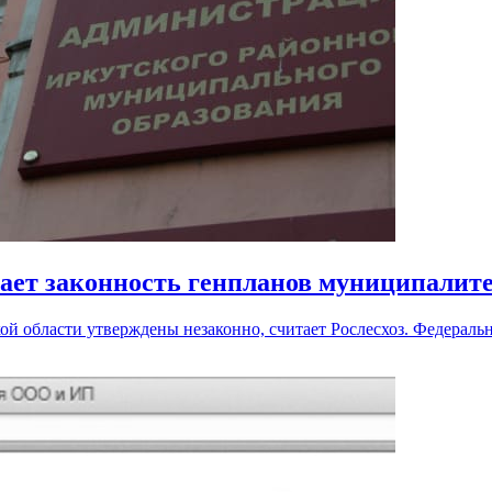
вает законность генпланов муниципалит
ой области утверждены незаконно, считает Рослесхоз. Федераль