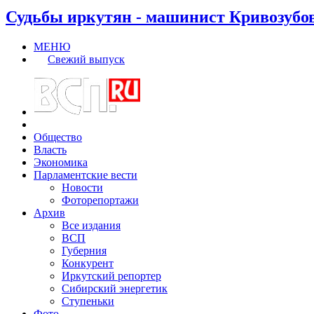
Судьбы иркутян - машинист Кривозубо
МЕНЮ
Свежий выпуск
Общество
Власть
Экономика
Парламентские вести
Новости
Фоторепортажи
Архив
Все издания
ВСП
Губерния
Конкурент
Иркутский репортер
Сибирский энергетик
Ступеньки
Фото