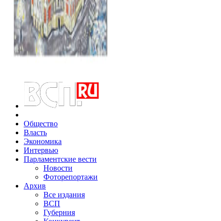
Общество
Власть
Экономика
Интервью
Парламентские вести
Новости
Фоторепортажи
Архив
Все издания
ВСП
Губерния