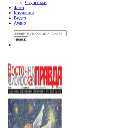
Ступеньки
Фото
Компании
Видео
Аудио
Восточно-Сибирская
правда №27243
06 ноября