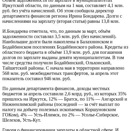
Объём задолженности по зарплате в муниципалитетах
Иркутской области, по данным на 1 мая, составляет 4,1 млн.
руб. без учёта начислений. Об этом сообщила директор
департамента финансов региона Ирина Бондарева. Долги с
начислениями на зарплату (вторая статья) равны 13,8 млн.
И.Бондарева отметила, что, по данным за март, объём
задолженности составлял 3,5 млн. руб. (без начислений).
Наибольшие долги были накоплены в Балахнинском и
Бодайбинском поселениях Бодайбинского района. Кредиты из
областного бюджета в объёме 13,9 млн. руб. для погашения
долгов по зарплате выданы девяти муниципалитетам. В том
числе средства получили Бодайбинский, Ольхонский,
Тайшетский районы. С начала мая в территории направлено
568 млн. руб. межбюджетных трансфертов, за апрель этот
показатель составил 946 млн. руб.
По данным департамента финансов, доходы местных
бюджетов за апрель составили 2,6 млрд. руб., из которых 35%
пришлось на Иркутск, 12% — Братск, по 11% — Ангарский и
Нижнеилимский районы (последний — за счёт выплат по
налогу на добычу полезных ископаемых Коршуновским
ГОКом), 4% — Усть-Илимск, по 2% — Усолье-Сибирское,
Шелехов, Усть-Кут.
Говоря о финансировании зарплаты в областной сфере, И.