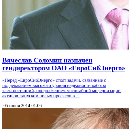
Вячеслав Соломин назначен
гендиректором ОАО «ЕвроСибЭнерго»
«Перед «ЕвроСибЭнерго» стоят задачи, связанные с
поддержанием высокого уровня надёжности работы
электростанций, продолжением масштабной модернизации
активов, запуском новых проектов в…
05 июня 2014
01:06