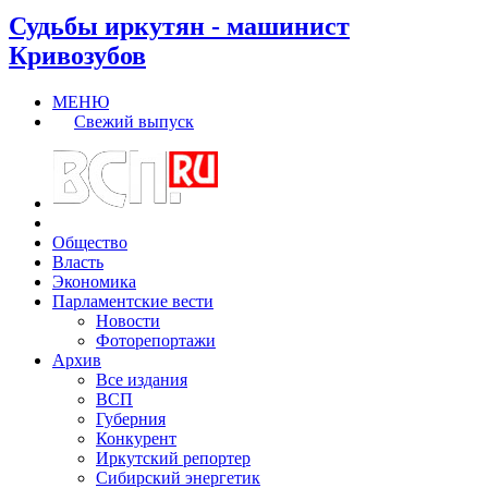
Судьбы иркутян - машинист
Кривозубов
МЕНЮ
Свежий выпуск
Общество
Власть
Экономика
Парламентские вести
Новости
Фоторепортажи
Архив
Все издания
ВСП
Губерния
Конкурент
Иркутский репортер
Сибирский энергетик