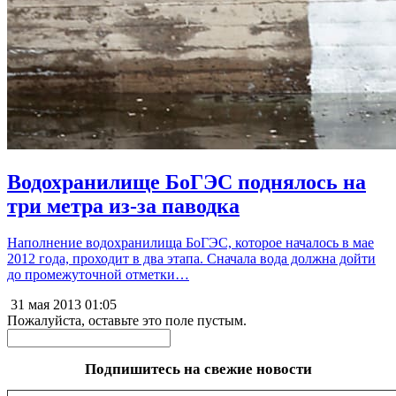
Водохранилище БоГЭС поднялось на
три метра из-за паводка
Наполнение водохранилища БоГЭС, которое началось в мае
2012 года, проходит в два этапа. Сначала вода должна дойти
до промежуточной отметки…
31 мая 2013
01:05
Пожалуйста, оставьте это поле пустым.
Подпишитесь на свежие новости