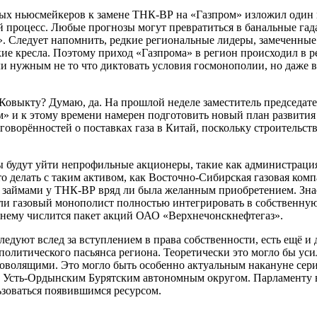
х ньюсмейкеров к замене ТНК-ВР на «Газпром» изложил один и
й процесс. Любые прогнозы могут превратиться в банальные га
а». Следует напомнить, редкие региональные лидеры, замеченные
ие кресла. Поэтому приход «Газпрома» в регион происходил в р
и нужным не то что диктовать условия госмонополии, но даже 
 Ковыкту? Думаю, да. На прошлой неделе заместитель председат
 и к этому времени намерен подготовить новый план развития 
оворённостей о поставках газа в Китай, поскольку строительств
ны будут уйти непрофильные акционеры, такие как администраци
то делать с таким активом, как Восточно-Сибирская газовая ко
х) займами у ТНК-ВР вряд ли была желанным приобретением. Зн
ли газовый монополист полностью интегрировать в собственную с
ежнему числится пакет акций ОАО «Верхнечонскнефтегаз».
едуют вслед за вступлением в права собственности, есть ещё и
политического пасьянса региона. Теоретически это могло бы ус
оволящими. Это могло быть особенно актуальным накануне сер
 Усть-Ордынским Бурятским автономным округом. Парламенту в 
ьзоваться появившимся ресурсом.