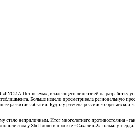
О «РУСИА Петролеум», владеющего лицензией на разработку ун
стеблишмента. Больше недели просматривала региональную прес
шее развитие событий. Будто у размена российско-британской 
тему стало неприличным. Итог многолетнего противостояния «га
онополистом у Shell доли в проекте «Сахалин-2» только утверд