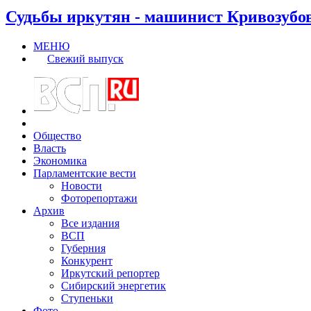
Судьбы иркутян - машинист Кривозубо
МЕНЮ
Свежий выпуск
Общество
Власть
Экономика
Парламентские вести
Новости
Фоторепортажи
Архив
Все издания
ВСП
Губерния
Конкурент
Иркутский репортер
Сибирский энергетик
Ступеньки
Фото