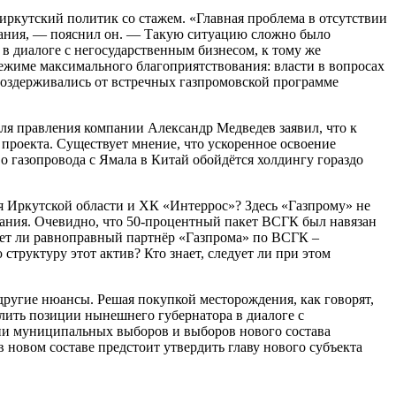
ркутский политик со стажем. «Главная проблема в отсутствии
дания, — пояснил он. — Такую ситуацию сложно было
 в диалоге с негосударственным бизнесом, к тому же
ежиме максимального благоприятствования: власти в вопросах
воздерживались от встречных газпромовской программе
еля правления компании Александр Медведев заявил, что к
проекта. Существует мнение, что ускоренное освоение
о газопровода с Ямала в Китай обойдётся холдингу гораздо
я Иркутской области и ХК «Интеррос»? Здесь «Газпрому» не
мпания. Очевидно, что 50-процентный пакет ВСГК был навязан
ает ли равноправный партнёр «Газпрома» по ВСГК –
труктуру этот актив? Кто знает, следует ли при этом
 другие нюансы. Решая покупкой месторождения, как говорят,
илить позиции нынешнего губернатора в диалоге с
ии муниципальных выборов и выборов нового состава
новом составе предстоит утвердить главу нового субъекта