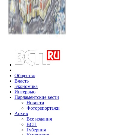
Общество
Власть
Экономика
Интервью
Парламентские вести
Новости
Фоторепортажи
Архив
Все издания
ВСП
Губерния