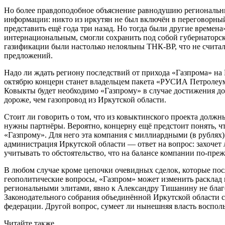
Но более правдоподобное объяснение равнодушию региональны
информации: никто из иркутян не был включён в переговорны
представить ещё года три назад. Но тогда были другие времен
интернациональным, смогли сохранить под собой губернаторск
газификации были настолько нелояльны ТНК-ВР, что не считал
предложений.
Надо ли ждать региону последствий от прихода «Газпрома» на
октябрю концерн станет владельцем пакета «РУСИА Петролеум»
Ковыкты будет необходимо «Газпрому» в случае достижения дог
дороже, чем газопровод из Иркутской области.
Стоит ли говорить о том, что из ковыктинского проекта долж
нужны партнёры. Вероятно, концерну ещё предстоит понять, ч
«Газпрому». Для него эта компания с миллиардными (в рубля
администрация Иркутской области — ответ на вопрос: захочет 
учитывать то обстоятельство, что на балансе компании по-пр
В любом случае кроме цепочки очевидных сделок, которые посл
геополитические вопросы, «Газпром» может изменить расклад 
региональными элитами, явно к Александру Тишанину не благ
Законодательного собрания объединённой Иркутской области с
федерации. Другой вопрос, сумеет ли нынешняя власть воспол
Читайте также