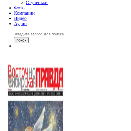
Ступеньки
Фото
Компании
Видео
Аудио
Восточно-Сибирская
правда №27243
06 ноября