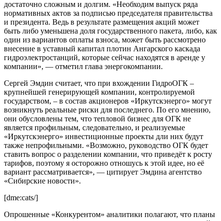
достаточно сложным и долгим. «Необходим выпуск ряда
нормативных актов за подписью председателя правительства
и президента. Ведь в результате размещения акций может
быть либо уменьшена доля государственного пакета, либо, как
один из вариантов оплаты взноса, может быть рассмотрено
внесение в уставный капитал плотин Ангарского каскада
гидроэлектростанций, которые сейчас находятся в аренде у
компании», — отметил глава энергокомпании.
Сергей Эмдин считает, что при вхождении ГидроОГК –
крупнейшей генерирующей компании, контролируемой
государством, – в состав акционеров «Иркутскэнерго» могут
возникнуть реальные риски для последнего. По его мнению,
они обусловлены тем, что тепловой бизнес для ОГК не
является профильным, следовательно, и реализуемые
«Иркутскэнерго» инвестиционные проекты дли них будут
также непрофильными. «Возможно, руководство ОГК будет
ставить вопрос о разделении компании, что приведёт к росту
тарифов, поэтому я осторожно отношусь к этой идее, но её
вариант рассматривается», — цитирует Эмдина агентство
«Сибирские новости».
[dme:cats/]
Опрошенные «Конкурентом» аналитики полагают, что планы