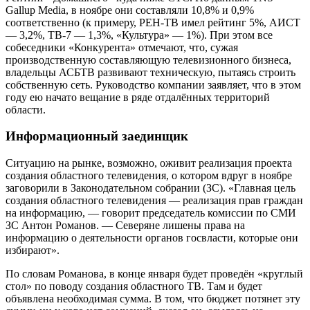
Gallup Media, в ноябре они составляли 10,8% и 0,9%
соответственно (к примеру, РЕН-ТВ имел рейтинг 5%, АИСТ
— 3,2%, ТВ-7 — 1,3%, «Культура» — 1%). При этом все
собеседники «Конкурента» отмечают, что, сужая
производственную составляющую телевизионного бизнеса,
владельцы АСБТВ развивают техническую, пытаясь строить
собственную сеть. Руководство компании заявляет, что в этом
году ею начато вещание в ряде отдалённых территорий
области.
Информационный заединщик
Ситуацию на рынке, возможно, оживит реализация проекта
создания областного телевидения, о котором вдруг в ноябре
заговорили в Законодательном собрании (ЗС). «Главная цель
создания областного телевидения — реализация прав граждан
на информацию, — говорит председатель комиссии по СМИ
ЗС Антон Романов. — Северяне лишены права на
информацию о деятельности органов госвласти, которые они
избирают».
По словам Романова, в конце января будет проведён «круглый
стол» по поводу создания областного ТВ. Там и будет
объявлена необходимая сумма. В том, что бюджет потянет эту