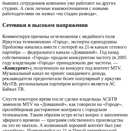
бывших сотрудников компании уже работают на других
студиях. А свои личные взаимоотношения с новыми
работодателями он назвал «на стадии развода».
Сетевики в высоком напряжении
Комментируя причины исчезновения с медийного поля
Иркутска телекомпании «Город», эксперты единодушны.
Проблемы начались вместе с потерей на 21-м канале сетевого
партнёра — федерального канала «Домашний». Год назад
собственники «Города» продали конкурентам частоту (в 2005
году владельцам «Города» принадлежали две частоты. —
«Конкурент»
), полученную на конкурсе под контент МТV.
Музыкальный канал не принёс ожидаемого дохода,
рекламодатели предпочитали более популярный у иркутян
МузТВ, региональным партнёром которого является АС
Байкал ТВ.
Спустя некоторое время после сделки владельцы АСБТВ
заменили МТV на «Домашний», как говорили на «Городе»,
пролоббировав расторжение контракта с городским
телеканалом. Таким образом остро встал вопрос о заполнении
эфирного времени — программ собственного производства
на это не хватало. А возможный хороший контент был уже
«разобран». Появившийся на 21-м Пятый петербургский