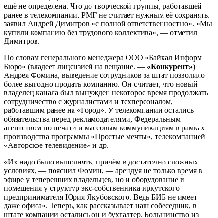
ещё не определена. Что до творческой группы, работавшей
ранее в телекомпании, РМГ не считает нужным её сохранять,
заявил Андрей Димитров «с полной ответственностью». «Мы
купили компанию без трудового коллектива», — отметил
Димитров.
По словам генерального менеджера ООО «Байкал Информ
Бюро» (владеет лицензией на вещание. —
«Конкурент»
)
Андрея Фомина, выведение сотрудников за штат позволило
более выгодно продать компанию. Он считает, что новый
владелец канала был вынужден некоторое время продолжать
сотрудничество с журналистами и техперсоналом,
работавшим ранее на «Город». У телекомпании остались
обязательства перед рекламодателями, Федеральным
агентством по печати и массовым коммуникациям в рамках
производства программы «Простые мечты», телекомпанией
«Авторское телевидение» и др.
«Их надо было выполнять, причём в достаточно сложных
условиях, — пояснил Фомин, — арендуя не только время в
эфире у теперешних владельцев, но и оборудование и
помещения у структур экс-собственника иркутского
предпринимателя Юрия Якубовского. Ведь БИБ не имеет
даже офиса». Теперь, как рассказывает наш собеседник, в
штате компании остались он и бухгалтер. Большинство из