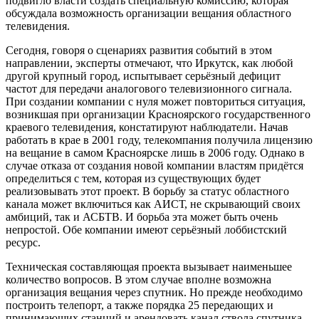
подвигло власти создать специальную комиссию, которая
обсуждала возможность организации вещания областного
телевидения.
Сегодня, говоря о сценариях развития событий в этом
направлении, эксперты отмечают, что Иркутск, как любой
другой крупный город, испытывает серьёзный дефицит
частот для передачи аналогового телевизионного сигнала.
При создании компании с нуля может повториться ситуация,
возникшая при организации Красноярского государственного
краевого телевидения, констатируют наблюдатели. Начав
работать в крае в 2001 году, телекомпания получила лицензию
на вещание в самом Красноярске лишь в 2006 году. Однако в
случае отказа от создания новой компании властям придётся
определиться с тем, которая из существующих будет
реализовывать этот проект. В борьбу за статус областного
канала может включиться как АИСТ, не скрывающий своих
амбиций, так и АСБТВ. И борьба эта может быть очень
непростой. Обе компании имеют серьёзный лоббистский
ресурс.
Техническая составляющая проекта вызывает наименьшее
количество вопросов. В этом случае вполне возможна
организация вещания через спутник. Но прежде необходимо
построить телепорт, а также порядка 25 передающих и
принимающих станций и арендовать канал ствола спутника.