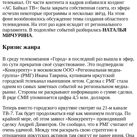
телеканал. От части контента и кадров избавился холдинг
«АС Байкал ТВ»: была закрыта собственная газета, из эфира
исчезли некоторые программы и несколько звёзд. На этом
фоне возобновилось обсуждение темы создания областного
телевидения. На этот раз идея исходит от регионального
парламента. В подоплёке событий разбиралась
НАТАЛЬЯ
МИЧУРИНА
.
Кризис жанра
В среду телекомпания «Город» в последний раз вышла в эфир,
по сути прекратив своё существование. Это подтвердили
«Конкуренту» в московском ООО «Региональная медиа-
группа» (РМГ) Ивана Таврина, купившем иркутский
городской телеканал нынешним летом. Сделка с РМГ стала
одним из самых заметных событий на региональном медиа-
рынке. Стороны не раскрывают информацию о сумме сделки.
В ряде СМИ упоминается цифра 4,5 млн. долларов.
Теперь вместо городского иркутяне смотрят на 21-м канале
ТВ-7. Так будет продолжаться ещё как минимум полгода. По
крайней мере, об этом заявил «Конкуренту» проводивший
сделку Андрей Димитров. Он сообщил, что в РМГ считают её
очень удачной. Между тем раскрыть свою стратегию в
отношении иркутских активов там смогут не ранее июня. Она