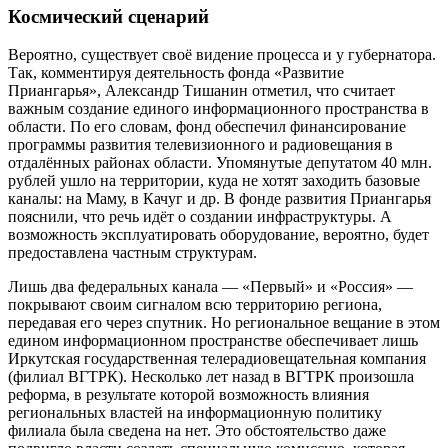
Космический сценарий
Вероятно, существует своё видение процесса и у губернатора.
Так, комментируя деятельность фонда «Развитие
Приангарья», Александр Тишанин отметил, что считает
важным создание единого информационного пространства в
области. По его словам, фонд обеспечил финансирование
программы развития телевизионного и радиовещания в
отдалённых районах области. Упомянутые депутатом 40 млн.
рублей ушло на территории, куда не хотят заходить базовые
каналы: на Маму, в Качуг и др. В фонде развития Приангарья
пояснили, что речь идёт о создании инфраструктуры. А
возможность эксплуатировать оборудование, вероятно, будет
предоставлена частным структурам.
Лишь два федеральных канала — «Первый» и «Россия» —
покрывают своим сигналом всю территорию региона,
передавая его через спутник. Но региональное вещание в этом
едином информационном пространстве обеспечивает лишь
Иркутская государственная телерадиовещательная компания
(филиал ВГТРК). Несколько лет назад в ВГТРК произошла
реформа, в результате которой возможность влияния
региональных властей на информационную политику
филиала была сведена на нет. Это обстоятельство даже