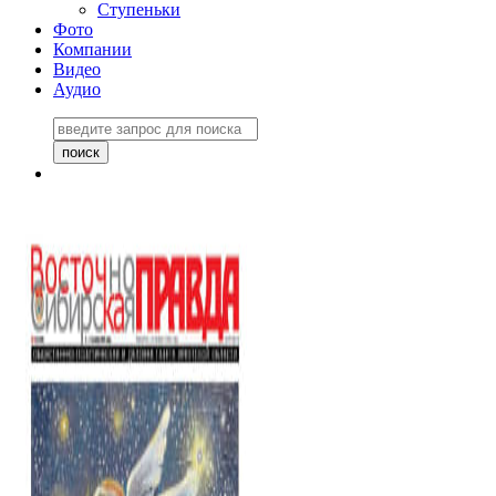
Ступеньки
Фото
Компании
Видео
Аудио
Восточно-Сибирская
правда №27243
06 ноября