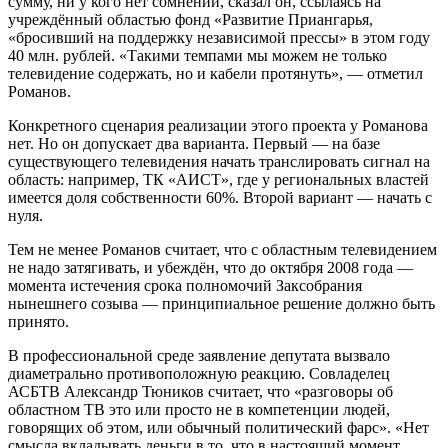
сумму, ни у кого нет сомнений, сказал он, ссылаясь на
учреждённый областью фонд «Развитие Приангарья,
«бросивший на поддержку независимой прессы» в этом году
40 млн. рублей. «Такими темпами мы можем не только
телевидение содержать, но и кабели протянуть», — отметил
Романов.
Конкретного сценария реализации этого проекта у Романова
нет. Но он допускает два варианта. Первый — на базе
существующего телевидения начать транслировать сигнал на
область: например, ТК «АИСТ», где у региональных властей
имеется доля собственности 60%. Второй вариант — начать с
нуля.
Тем не менее Романов считает, что с областным телевидением
не надо затягивать, и убеждён, что до октября 2008 года —
момента истечения срока полномочий Заксобрания
нынешнего созыва — принципиальное решение должно быть
принято.
В профессиональной среде заявление депутата вызвало
диаметрально противоположную реакцию. Совладелец
АСБТВ Александр Тюников считает, что «разговоры об
областном ТВ это или просто не в компетенции людей,
говорящих об этом, или обычный политический фарс». «Нет
смысла вкладывать деньги в то, что в настоящий момент