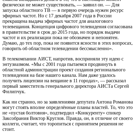
физически не может существовать, — заявил он. — Для
запуска областного ТВ — в первую очередь нужен ресурс
эфирных частот. Но с 17 декабря 2007 года в России
прекращена выдача эфирных частот для аналогового
телевещания. Концепция цифрового телевидения согласована
в правительстве в срок до 2015 года, но порядок выдачи
частот и их реализации пока не обозначен и непонятен.
Думаю, до тех пор, пока не появится ясности в этих вопросах,
говорить об областном телевидении бессмысленно».
В телекомпании АИСТ, напротив, восприняли эту идею с
энтузиазмом. «Мы с 2001 года пытаемся продвинуть в
областной администрации проект создания регионального
телевидения на базе нашего канала. Нам даже удалось
получить лицензии на вещание в 11 городах», — рассказал
первый заместитель генерального директора АИСТа Сергей
Филипчук.
Как ни странно, но за заявлениями депутата Антона Романова
могут стоять вполне определённые планы властей. То, что это
не «пустая болтовня», подтвердил «Конкуренту» спикер
Заксобрания Виктор Круглов. Правда, он, в отличие от своего
коллеги, считает, что торопиться с принятием решения не
стоит.