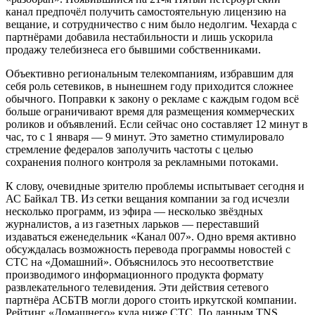
канал предпочёл получить самостоятельную лицензию на
вещание, и сотрудничество с ним было недолгим. Чехарда с
партнёрами добавила нестабильности и лишь ускорила
продажу телебизнеса его бывшими собственниками.
Объективно региональным телекомпаниям, избравшим для
себя роль сетевиков, в нынешнем году приходится сложнее
обычного. Поправки к закону о рекламе с каждым годом всё
больше ограничивают время для размещения коммерческих
роликов и объявлений. Если сейчас оно составляет 12 минут в
час, то с 1 января — 9 минут. Это заметно стимулировало
стремление федералов заполучить частоты с целью
сохранения полного контроля за рекламными потоками.
К слову, очевидные зрителю проблемы испытывает сегодня и
АС Байкал ТВ. Из сетки вещания компании за год исчезли
несколько программ, из эфира — несколько звёздных
журналистов, а из газетных ларьков — переставший
издаваться еженедельник «Канал 007». Одно время активно
обсуждалась возможность перевода программы новостей с
СТС на «Домашний». Объяснилось это несоответствие
производимого информационного продукта формату
развлекательного телевидения. Эти действия сетевого
партнёра АСБТВ могли дорого стоить иркутской компании.
Рейтинг «Домашнего» куда ниже СТС. По данным TNS