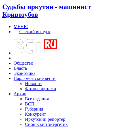
Судьбы иркутян - машинист
Кривозубов
МЕНЮ
Свежий выпуск
Общество
Власть
Экономика
Парламентские вести
Новости
Фоторепортажи
Архив
Все издания
ВСП
Губерния
Конкурент
Иркутский репортер
Сибирский энергетик