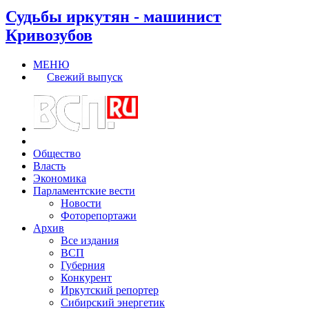
Судьбы иркутян - машинист
Кривозубов
МЕНЮ
Свежий выпуск
Общество
Власть
Экономика
Парламентские вести
Новости
Фоторепортажи
Архив
Все издания
ВСП
Губерния
Конкурент
Иркутский репортер
Сибирский энергетик