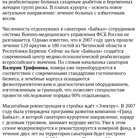
на реабилитацию больных сахарным диабетом и беременных
женщин групп риска. В планах курорта – освоить новое
актуальное направление: лечение больных с избыточным
весом.
Численность отдохнувших в санатории «Байкал» сотрудников
системы Военно-медицинского управления ФСБ России не
разглашается. Однако известно, что в 2007 году здесь прошли
лечение 120 иркутян и 180 гостей из Читинской области и
Республики Бурятия. Сейчас на базе «Байкала» создаётся
современный центр медико-психологической реабилитации
всероссийского значения. По словам начальника санатория
Валерия Трифонова
, номера уже переоборудуются в
соответствии с современными стандартами гостиничного
бизнеса, а лечебные корпуса оснащаются
физиотерапевтическим и диагностическим оборудованием,
изготовленным за границей, что позволяет специалистам
провести обследование порядка 90% отдыхающих.
Масштабная реконструкция и стройка ждёт «Электру». В 2007
году была утверждена программа развития компании «Гранд
Байкал», в которой санаторно-курортное направление, наряду
с деловым туризмом, занимает ведущее место. Уже в этом
сезоне модернизируется и реконструируется номерной фонд, в
течение двух лет на территории санатория будет построен