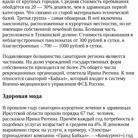
вдали от крупных городов. Средняя стоимость пребывания
обойдётся на 20 — 30% дешевле, чем в здравницах первой
категории. Что связано со старой материально-технической
базой. Третья группа – самая обширная. В неё включены
пансионаты, расположенные в курортных местностях, но не
имеющие собственной лечебной базы. Большая часть
расположена в Тункинской долине. Стоимость проживания в
неблагоустроенных пансионатах от 300 рублей в сутки, в
благоустроенных – 700 — 1000 рублей в сутки.
Подавляющее большинство санаториев региона являются
частными. На долю учреждений государственных форм
собственности приходится не более 2% общего числа
рекреационных организаций, отметила Ирина Рютина. К ним
относится санаторий «Байкал», который входит в систему
Военно-медицинского управления ФСБ России.
Здоровая мода
В прошлом году санаторно-курортное лечение в здравницах
Иркутской области прошли порядка 67 тыс. человек,
рассказала Ирина Рютина. Причём каждый год потребность в
подобных услугах возрастает в среднем на 4%. В денежном
выражении спрос на услуги, к примеру, «Электры»
(принадлежит компании «Гранд Байкал». – «Конкурент») год