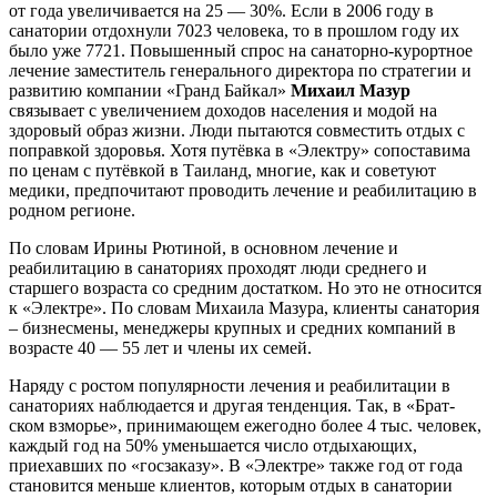
от года увеличивается на 25 — 30%. Если в 2006 году в
санатории отдохнули 7023 человека, то в прошлом году их
было уже 7721. Повышенный спрос на санаторно-курортное
лечение заместитель генерального директора по стратегии и
развитию компании «Гранд Байкал»
Михаил Мазур
связывает с увеличением доходов населения и модой на
здоровый образ жизни. Люди пытаются совместить отдых с
поправкой здоровья. Хотя путёвка в «Электру» сопоставима
по ценам с путёвкой в Таиланд, многие, как и советуют
медики, предпочитают проводить лечение и реабилитацию в
родном регионе.
По словам Ирины Рютиной, в основном лечение и
реабилитацию в санаториях проходят люди среднего и
старшего возраста со средним достатком. Но это не относится
к «Электре». По словам Михаила Мазура, клиенты санатория
– бизнесмены, менеджеры крупных и средних компаний в
возрасте 40 — 55 лет и члены их семей.
Наряду с ростом популярности лечения и реабилитации в
санаториях наблюдается и другая тенденция. Так, в «Брат-
ском взморье», принимающем ежегодно более 4 тыс. человек,
каждый год на 50% уменьшается число отдыхающих,
приехавших по «госзаказу». В «Электре» также год от года
становится меньше клиентов, которым отдых в санатории