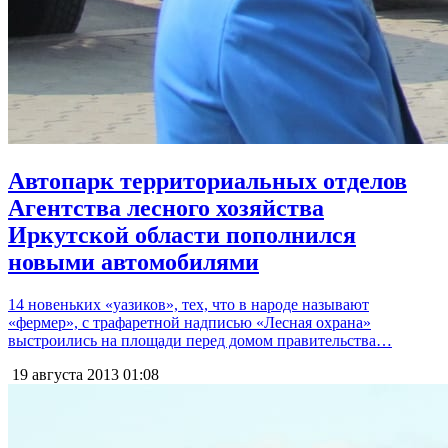
Автопарк территориальных отделов
Агентства лесного хозяйства
Иркутской области пополнился
новыми автомобилями
14 новеньких «уазиков», тех, что в народе называют
«фермер», с трафаретной надписью «Лесная охрана»
выстроились на площади перед домом правительства…
19 августа 2013
01:08