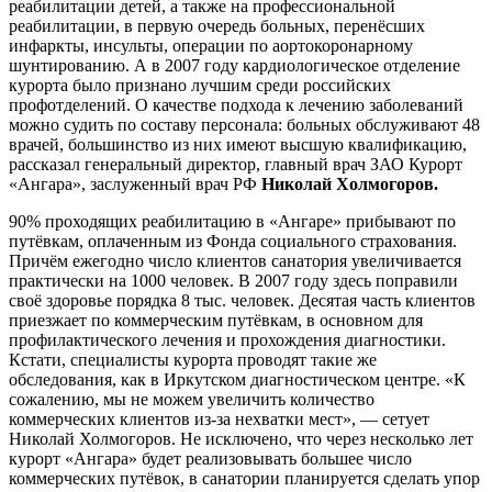
реабилитации детей, а также на профессиональной
реабилитации, в первую очередь больных, перенёсших
инфаркты, инсульты, операции по аортокоронарному
шунтированию. А в 2007 году кардиологическое отделение
курорта было признано лучшим среди российских
профотделений. О качестве подхода к лечению заболеваний
можно судить по составу персонала: больных обслуживают 48
врачей, большинство из них имеют высшую квалификацию,
рассказал генеральный директор, главный врач ЗАО Курорт
«Ангара», заслуженный врач РФ
Николай Холмогоров.
90% проходящих реабилитацию в «Ангаре» прибывают по
путёвкам, оплаченным из Фонда социального страхования.
Причём ежегодно число клиентов санатория увеличивается
практически на 1000 человек. В 2007 году здесь поправили
своё здоровье порядка 8 тыс. человек. Десятая часть клиентов
приезжает по коммерческим путёвкам, в основном для
профилактического лечения и прохождения диагностики.
Кстати, специалисты курорта проводят такие же
обследования, как в Иркутском диагностическом центре. «К
сожалению, мы не можем увеличить количество
коммерческих клиентов из-за нехватки мест», — сетует
Николай Холмогоров. Не исключено, что через несколько лет
курорт «Ангара» будет реализовывать большее число
коммерческих путёвок, в санатории планируется сделать упор