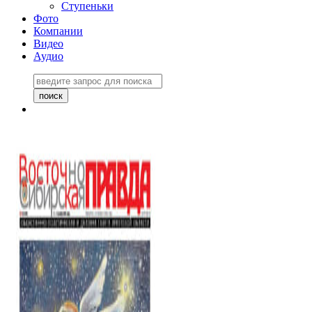
Ступеньки
Фото
Компании
Видео
Аудио
Восточно-Сибирская
правда №27243
06 ноября