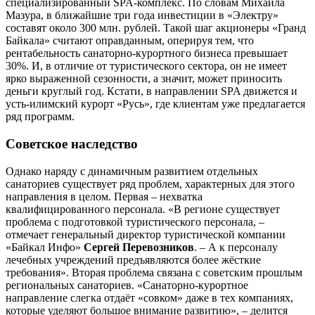
специализированный SPA-комплекс. По словам Михаила
Мазура, в ближайшие три года инвестиции в «Электру»
составят около 300 млн. рублей. Такой шаг акционеры «Гранд
Байкала» считают оправданным, оперируя тем, что
рентабельность санаторно-курортного бизнеса превышает
30%. И, в отличие от туристического сектора, он не имеет
ярко выраженной сезонности, а значит, может приносить
деньги круглый год. Кстати, в направлении SPA движется и
усть-илимский курорт «Русь», где клиентам уже предлагается
ряд программ.
Советское наследство
Однако наряду с динамичным развитием отдельных
санаториев существует ряд проблем, характерных для этого
направления в целом. Первая – нехватка
квалифицированного персонала. «В регионе существует
проблема с подготовкой туристического персонала, –
отмечает генеральный директор туристической компании
«Байкал Инфо»
Сергей Перевозников
. – А к персоналу
лечебных учреждений предъявляются более жёсткие
требования». Вторая проблема связана с советским прошлым
региональных санаториев. «Санаторно-курортное
направление слегка отдаёт «совком» даже в тех компаниях,
которые уделяют большое внимание развитию», – делится