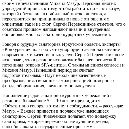
своими впечатлениями Михаил Мазур. Персонал многих
учреждений привык к тому, чтобы работать по «госзаказу»,
который обеспечивал стабильный поток клиентов, а
перестроиться на принципиально новые отношения с
клиентами так и не смог. Сергей Перевозников отметил, что о
советском прошлом напоминают дизайн и внутренняя
обстановка многих санаторно-курортных учреждений.
Говоря о будущем санаториев Иркутской области, эксперты
«Конкурента» полагают, что упор будет сделан на оказание
современных и качественных услуг. Сергей Перевозников не
исключает, что в регионе используют бальнеологический
потенциал, открыв SPA-центры. С таким мнением согласен и
Михаил Мазур. Нынешний период он считает
подготовительным: «Идут небольшие качественные
преобразования, связанные с модернизацией номерного
фонда, оборудования, введением новых услуг».
Пополнение рядов санаторно-курортных учреждений в
регионе в ближайшие 5 — 10 лет не предвидится.
«Объективно говоря, в этом нет необходимости, – рассуждает
Мазур. – Важнее привести в порядок уже имеющиеся
санатории». Сергей Фильченков полагает, что поддержку
санаториям, которые переживают не лучшие времена,
способны оказать государственные программы