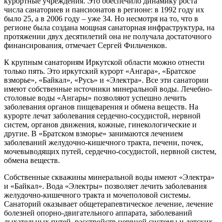
курортные учреждения. Это обеспечило динамику роста
числа санаториев и пансионатов в регионе: в 1992 году их
было 25, а в 2006 году – уже 34. Но несмотря на то, что в
регионе была создана мощная санаторная инфраструктура, на
протяжении двух десятилетий она не получала достаточного
финансирования, отмечает Сергей Фильченков.
К крупным санаториям Иркутской области можно отнести
только пять. Это иркутский курорт «Ангара», «Братское
взморье», «Байкал», «Русь» и «Электра». Все эти санатории
имеют собственные источники минеральной воды. Лечебно-
столовые воды «Ангары» позволяют успешно лечить
заболевания органов пищеварения и обмена веществ. На
курорте лечат заболевания сердечно-сосудистой, нервной
систем, органов движения, кожные, гинекологические и
другие. В «Братском взморье» занимаются лечением
заболеваний желудочно-кишечного тракта, печени, почек,
мочевыводящих путей, сердечно-сосудистой, нервной систем,
обмена веществ.
Собственные скважины минеральной воды имеют «Электра»
и «Байкал». Вода «Электры» позволяет лечить заболевания
желудочно-кишечного тракта и мочеполовой системы.
Санаторий оказывает общетерапевтическое лечение, лечение
болезней опорно-двигательного аппарата, заболеваний
дыхательных путей, расстройств нервной системы и детских