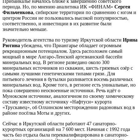
Прибайкалье началось ближе к завершению советского
периода. Но, по мнению аналитика ИК «ФИНАМ»
Сергея
Фильченкова
, сибирские территории по сравнению с югом и
центром России не пользовались высокой популярностью,
соответственно, и инвестиции в их развитие были
значительно меньше.
Руководитель агентства по туризму Иркутской области
Ирина
Рютина
убеждена, что Приангарье обладает огромным
рекреационным потенциалом. Здесь расположен самый
мощный в мире Ангаро-Ленский артезианский бассейн
минеральных вод. В регионе разведано около 300
минеральных источников из скважин, шесть грязевых озёр с
самыми лучшими генетическими типами грязи. Для
питьевого лечения в бутылки разливается восемь различных
минеральных вод. Кроме того, в регионе есть уникальные, но
пока совершенно неосвоенные источники. Речь идёт о
Мунокском источнике, аналогичном по своему химическому
составу известному источнику «Нафтуси» курорта
«Трускавец», об Олхинском месторождении радоновых вод в
районе посёлка Моты и других.
Сейчас в Иркутской области работают 47 санаторно-
курортных организаций на 7 600 мест. Начиная с 1992 года
часть баз отдыха была переквалифицирована в санаторно-