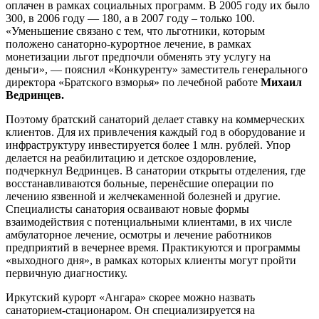
оплачен в рамках социальных программ. В 2005 году их было
300, в 2006 году — 180, а в 2007 году – только 100.
«Уменьшение связано с тем, что льготники, которым
положено санаторно-курортное лечение, в рамках
монетизации льгот предпочли обменять эту услугу на
деньги», — пояснил «Конкуренту» заместитель генерального
директора «Братского взморья» по лечебной работе
Михаил
Ведринцев.
Поэтому братский санаторий делает ставку на коммерческих
клиентов. Для их привлечения каждый год в оборудование и
инфраструктуру инвестируется более 1 млн. рублей. Упор
делается на реабилитацию и детское оздоровление,
подчеркнул Ведринцев. В санатории открыты отделения, где
восстанавливаются больные, перенёсшие операции по
лечению язвенной и желчекаменной болезней и другие.
Специалисты санатория осваивают новые формы
взаимодействия с потенциальными клиентами, в их числе
амбулаторное лечение, осмотры и лечение работников
предприятий в вечернее время. Практикуются и программы
«выходного дня», в рамках которых клиенты могут пройти
первичную диагностику.
Иркутский курорт «Ангара» скорее можно назвать
санаторием-стационаром. Он специализируется на