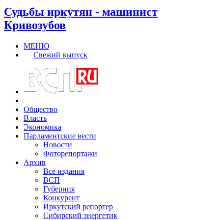
Судьбы иркутян - машинист
Кривозубов
МЕНЮ
Свежий выпуск
Общество
Власть
Экономика
Парламентские вести
Новости
Фоторепортажи
Архив
Все издания
ВСП
Губерния
Конкурент
Иркутский репортер
Сибирский энергетик