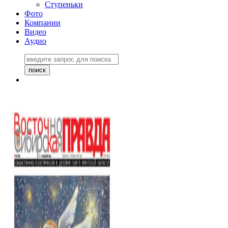
Ступеньки
Фото
Компании
Видео
Аудио
Восточно-Сибирская
правда №27243
06 ноября