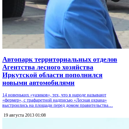
Автопарк территориальных отделов
Агентства лесного хозяйства
Иркутской области пополнился
новыми автомобилями
14 новеньких «уазиков», тех, что в народе называют
«фермер», с трафаретной надписью «Лесная охрана»
выстроились на площади перед домом правительства…
19 августа 2013
01:08