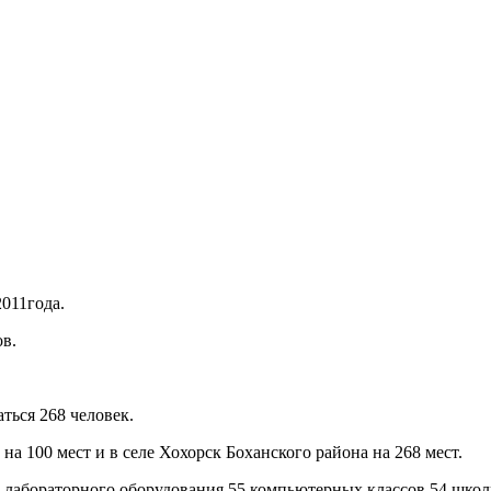
2011года.
ов.
аться 268 человек.
а 100 мест и в селе Хохорск Боханского района на 268 мест.
-лабораторного оборудования,55 компьютерных классов,54 школ