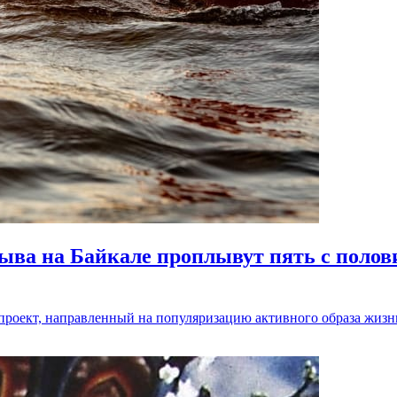
ыва на Байкале проплывут пять с полов
 и проект, направленный на популяризацию активного образа жиз