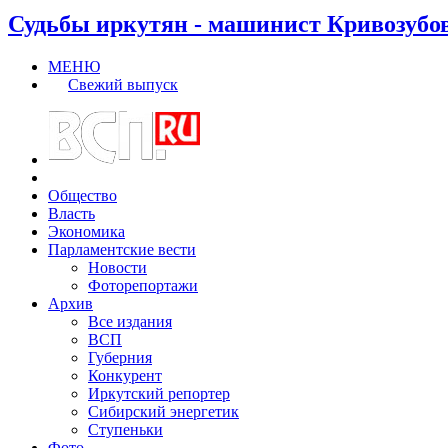
Судьбы иркутян - машинист Кривозубо
МЕНЮ
Свежий выпуск
Общество
Власть
Экономика
Парламентские вести
Новости
Фоторепортажи
Архив
Все издания
ВСП
Губерния
Конкурент
Иркутский репортер
Сибирский энергетик
Ступеньки
Фото