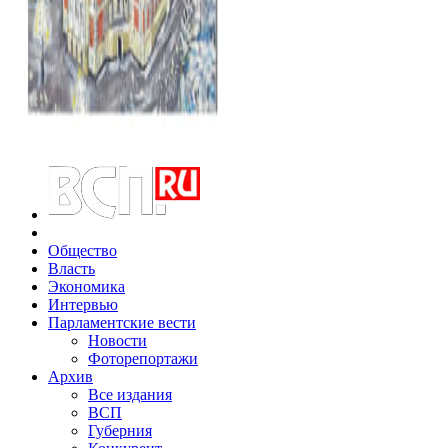
Общество
Власть
Экономика
Интервью
Парламентские вести
Новости
Фоторепортажи
Архив
Все издания
ВСП
Губерния