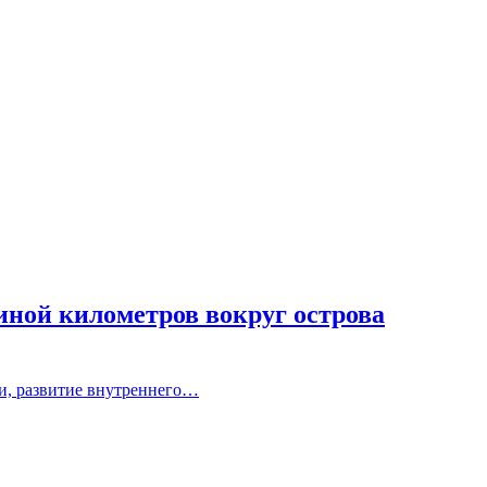
иной километров вокруг острова
ни, развитие внутреннего…