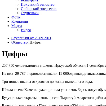
Конкурент
Иркутский репортер
Сибирский энергетик
Ступеньки
Фото
Компании
Медиа
Видео
Ступеньки от 29.09.2011
Общество
, Цифры
Цифры
257 750 человекпошли в школы Иркутской области 1 сентября 
Из них 29 787 первоклассникови 15 000одиннадцатиклассник
Три новые школы откроются до конца нынешнего года.
Школа в селе Каменка уже приняла учеников. Здесь могут обуч
Будут также открыты школы в селе Тыргетуй Аларского района н
В течение года школы Приангарья получат324 единицы учебно