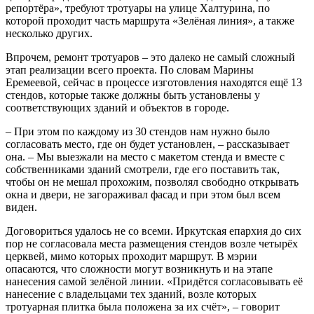
репортёра», требуют тротуары на улице Халтурина, по
которой проходит часть маршрута «Зелёная линия», а также
несколько других.
Впрочем, ремонт тротуаров – это далеко не самый сложный
этап реализации всего проекта. По словам Марины
Еремеевой, сейчас в процессе изготовления находятся ещё 13
стендов, которые также должны быть установлены у
соответствующих зданий и объектов в городе.
– При этом по каждому из 30 стендов нам нужно было
согласовать место, где он будет установлен, – рассказывает
она. – Мы выезжали на место с макетом стенда и вместе с
собственниками зданий смотрели, где его поставить так,
чтобы он не мешал прохожим, позволял свободно открывать
окна и двери, не загораживал фасад и при этом был всем
виден.
Договориться удалось не со всеми. Иркутская епархия до сих
пор не согласовала места размещения стендов возле четырёх
церквей, мимо которых проходит маршрут. В мэрии
опасаются, что сложности могут возникнуть и на этапе
нанесения самой зелёной линии. «Придётся согласовывать её
нанесение с владельцами тех зданий, возле которых
тротуарная плитка была положена за их счёт», – говорит