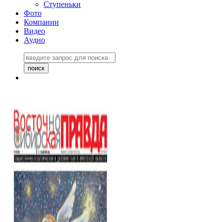
Ступеньки
Фото
Компании
Видео
Аудио
Восточно-Сибирская
правда №27243
06 ноября