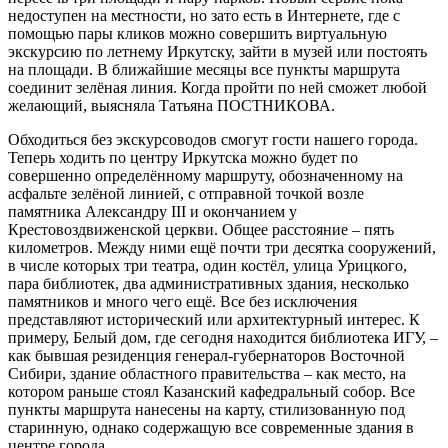
недоступен на местности, но зато есть в Интернете, где с
помощью пары кликов можно совершить виртуальную
экскурсию по летнему Иркутску, зайти в музей или постоять
на площади. В ближайшие месяцы все пункты маршрута
соединит зелёная линия. Когда пройти по ней сможет любой
желающий, выясняла Татьяна ПОСТНИКОВА.
Обходиться без экскурсоводов смогут гости нашего города.
Теперь ходить по центру Иркутска можно будет по
совершенно определённому маршруту, обозначенному на
асфальте зелёной линией, с отправной точкой возле
памятника Александру III и окончанием у
Крестовоздвиженской церкви. Общее расстояние – пять
километров. Между ними ещё почти три десятка сооружений,
в числе которых три театра, один костёл, улица Урицкого,
пара библиотек, два административных здания, несколько
памятников и много чего ещё. Все без исключения
представляют исторический или архитектурный интерес. К
примеру, Белый дом, где сегодня находится библиотека ИГУ, –
как бывшая резиденция генерал-губернаторов Восточной
Сибири, здание областного правительства – как место, на
котором раньше стоял Казанский кафедральный собор. Все
пункты маршрута нанесены на карту, стилизованную под
старинную, однако содержащую все современные здания в
центре города.