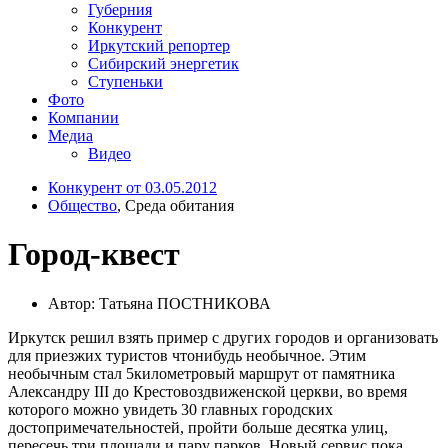
Губерния
Конкурент
Иркутский репортер
Сибирский энергетик
Ступеньки
Фото
Компании
Медиа
Видео
Конкурент от 03.05.2012
Общество
, Среда обитания
Город-квест
Автор: Татьяна ПОСТНИКОВА
Иркутск решил взять пример с других городов и организовать
для приезжих туристов что­нибудь необычное. Этим
необычным стал 5­километровый маршрут от памятника
Александру III до Крестовоздвиженской церкви, во время
которого можно увидеть 30 главных городских
достопримечательностей, пройти больше десятка улиц,
пересечь три площади и пару парков. Новый сервис пока