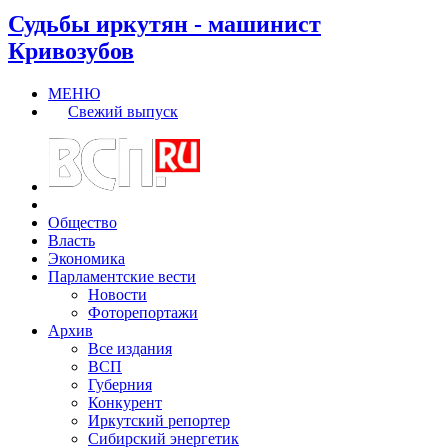
Судьбы иркутян - машинист
Кривозубов
МЕНЮ
Свежий выпуск
Общество
Власть
Экономика
Парламентские вести
Новости
Фоторепортажи
Архив
Все издания
ВСП
Губерния
Конкурент
Иркутский репортер
Сибирский энергетик