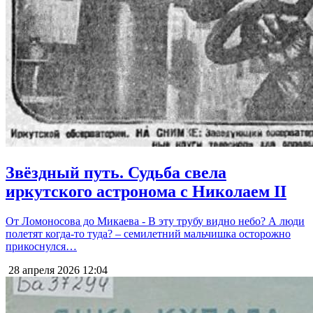
Звёздный путь. Судьба свела
иркутского астронома с Николаем II
От Ломоносова до Микаева - В эту трубу видно небо? А люди
полетят когда-то туда? – семилетний мальчишка осторожно
прикоснулся…
28 апреля 2026
12:04