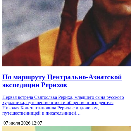
По маршруту Центрально-Азиатской
экспедиции Рерихов
Первая встреча Святослава Рериха, младшего сына русского
художника, путешественника и общественного деятеля
Николая Константиновича Рериха с индологом,
путешественницей и писательницей…
07 июля 2026
12:07