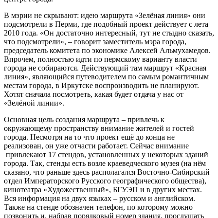
В мэрии не скрывают: идею маршрута «Зелёная линия» они
подсмотрели в Перми, где подобный проект действует с лета
2010 года. «Он достаточно интересный, тут не стыдно сказать,
что подсмотрели», – говорит заместитель мэра города,
председатель комитета по экономике Алексей Альмухамедов.
Впрочем, полностью идти по пермскому варианту власти
города не собираются. Действующий там маршрут «Красная
линия», являющийся путеводителем по самым романтичным
местам города, в Иркутске воспроизводить не планируют.
Хотят сначала посмотреть, какая будет отдача у нас от
«Зелёной линии».
Основная цель создания маршрута – привлечь к
окружающему пространству внимание жителей и гостей
города. Несмотря на то что проект ещё до конца не
реализован, он уже отчасти работает. Сейчас внимание
привлекают 17 стендов, установленных у некоторых зданий
города. Так, стенды есть возле краеведческого музея (на нём
сказано, что раньше здесь располагался Восточно-Сибирский
отдел Императорского Русского географического общества),
кинотеатра «Художественный», БГУЭП и в других местах.
Вся информация на двух языках – русском и английском.
Также на стенде обозначен телефон, по которому можно
позвонить и, набрав порядковый номер здания, прослушать