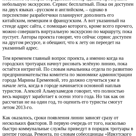
небольшую экскурсию. Сервис бесплатный. Пока он доступен
на двух языках –русском и английском, – однако в
перспективе разработчики планируют дополнить его
китайским, немецким и французским. А вот указанный на
стенде адрес сайта, с помощью которого, кроме всего прочего,
можно совершить виртуальную экскурсию по маршруту, пока
пустует. Авторы проекта говорят, что сейчас сервис доступен
на другом ресурсе, и обещают, что к лету он переедет на
указанный адрес.
Тем временем главный вопрос проекта, а именно когда на
городских тротуарах начнут рисовать зелёную линию, пока
остаётся интригой. По словам начальника отдела по развитию
предпринимательства комитета по экономике администрации
города Марины Еремеевой, это должно случиться уже в
начале лета, когда в городе начинается основной наплыв
туристов. Алексей Альмухамедов говорит, что полностью
весь маршрут заработает к осени этого года. Но так как он
рассчитан не на один год, то оценить его туристы смогут
летом 2013-го.
Как оказалось, сроки появления линии зависят сразу от
нескольких факторов. В первую очередь от того, насколько
быстро коммунальные службы приведут в порядок тротуары в
центре города. Ремонта, по словам собеседницы «Иркутского