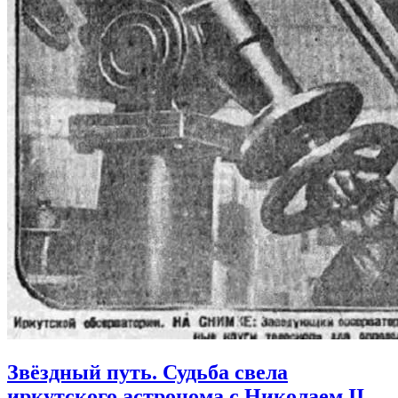
Звёздный путь. Судьба свела
иркутского астронома с Николаем II