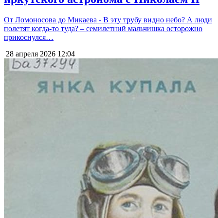
От Ломоносова до Микаева - В эту трубу видно небо? А люди
полетят когда-то туда? – семилетний мальчишка осторожно
прикоснулся…
28 апреля 2026
12:04