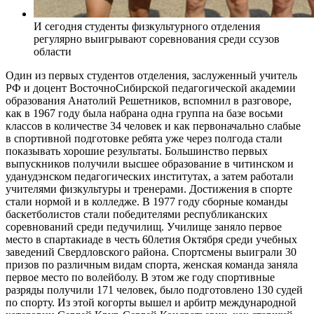
И сегодня студенты физкультурного отделения
регулярно выигрывают соревнования среди ссузов
области
Один из первых студентов отделения, заслуженный учитель
РФ и доцент ВосточноСибирской педагогической академии
образования Анатолий Решетников, вспомнил в разговоре,
как в 1967 году была набрана одна группа на базе восьми
классов в количестве 34 человек и как первоначально слабые
в спортивной подготовке ребята уже через полгода стали
показывать хорошие результаты. Большинство первых
выпускников получили высшее образование в читинском и
уданудэнском педагогических институтах, а затем работали
учителями физкультуры и тренерами. Достижения в спорте
стали нормой и в колледже. В 1977 году сборные команды
баскетболистов стали победителями республиканских
соревнований среди педучилищ. Училище заняло первое
место в спартакиаде в честь 60летия Октября среди учебных
заведений Свердловского района. Спортсмены выиграли 30
призов по различным видам спорта, женская команда заняла
первое место по волейболу. В этом же году спортивные
разряды получили 171 человек, было подготовлено 130 судей
по спорту. Из этой когорты вышел и арбитр международной