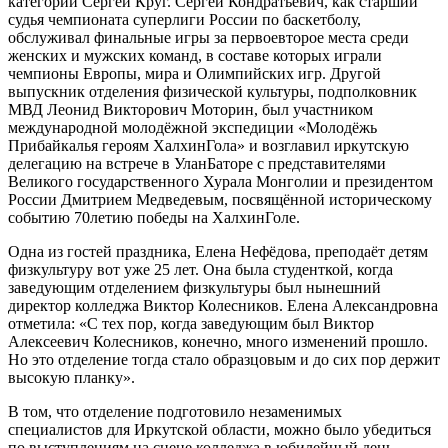
категории Сергей Круг. Сергей Кондратьевич, как старший
судья чемпионата суперлиги России по баскетболу,
обслуживал финальные игры за первоевторое места среди
женских и мужских команд, в составе которых играли
чемпионы Европы, мира и Олимпийских игр. Другой
выпускник отделения физической культуры, подполковник
МВД Леонид Викторович Моторин, был участником
международной молодёжной экспедиции «Молодёжь
Прибайкалья героям ХалхинГола» и возглавил иркутскую
делегацию на встрече в УланБаторе с представителями
Великого государственного Хурала Монголии и президентом
России Дмитрием Медведевым, посвящённой историческому
событию 70летию победы на ХалхинГоле.
Одна из гостей праздника, Елена Нефёдова, преподаёт детям
физкультуру вот уже 25 лет. Она была студенткой, когда
заведующим отделением физкультуры был нынешний
директор колледжа Виктор Колесников. Елена Александровна
отметила: «С тех пор, когда заведующим был Виктор
Алексеевич Колесников, конечно, много изменений прошло.
Но это отделение тогда стало образцовым и до сих пор держит
высокую планку».
В том, что отделение подготовило незаменимых
специалистов для Иркутской области, можно было убедиться
по выступлениям на сцене колледжа в юбилейный день.