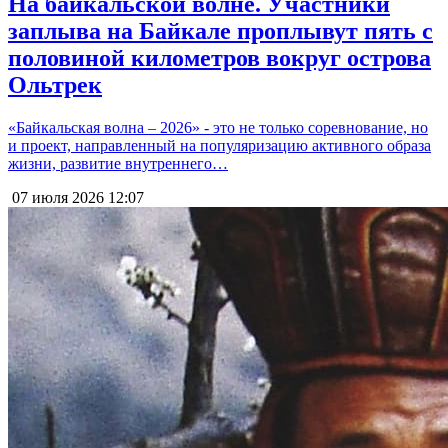
На байкальской волне. Участники
заплыва на Байкале проплывут пять с
половиной километров вокруг острова
Ольтрек
«Байкальская волна – 2026» - это не только соревнование, но
и проект, направленный на популяризацию активного образа
жизни, развитие внутреннего…
07 июля 2026
12:07