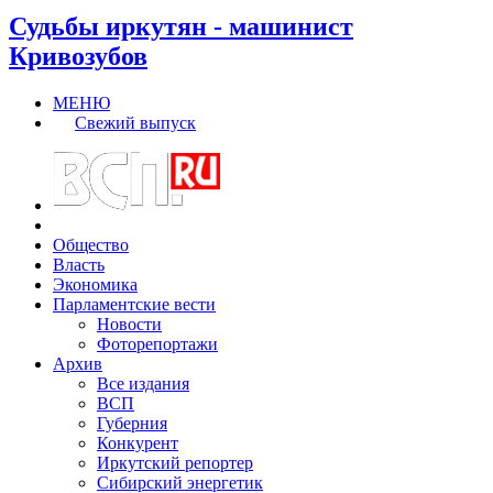
Судьбы иркутян - машинист
Кривозубов
МЕНЮ
Свежий выпуск
Общество
Власть
Экономика
Парламентские вести
Новости
Фоторепортажи
Архив
Все издания
ВСП
Губерния
Конкурент
Иркутский репортер
Сибирский энергетик