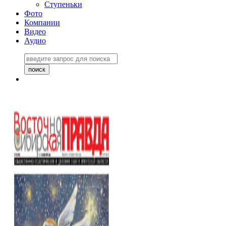
Ступеньки
Фото
Компании
Видео
Аудио
Восточно-Сибирская
правда №27243
06 ноября