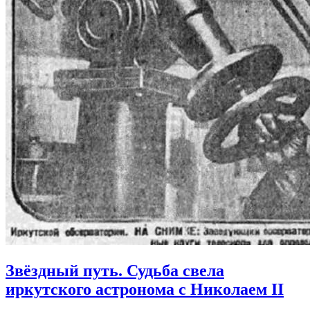
Звёздный путь. Судьба свела
иркутского астронома с Николаем II