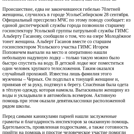
Происшествие, едва не закончившееся гибелью 70летней
женщины, случилось в городе УсольеСибирском 28 сентября.
Официальный прессрелиз МЧС по этому поводу сообщает: из
единой диспетчерской службы города позвонили старшему
госинспектору Усольской группы патрульной службы ГИМС
Альберту Гасанову, сообщили о том, что на озере Молодёжное
тонет женщина. Альберт Гасанов вместе со старшим
госинспектором Усольского участка ГИМС Игорем
Поповичем выехали на место и оперативно нашли
небольшую надувную лодку – только такую можно было
быстро спустить на воду. В детской лодке мог поместиться
один человек хрупкого телосложения. Таким оказался
случайный прохожий. Известна лишь фамилия этого
мужчины – Черных. Он подплыл к тонущей женщине и,
привязав её за руку, подтянул к берегу. Спасённая была одета
в тёплую одежду, которая намокла. Вытаскивали женщину из
воды и укладывали в автомобиль всемером. Активную
помощь при этом оказали девятиклассники расположенной
рядом школы.
Перед самыми каникулами парней нашли заслуженные
грамоты и благодарность инспекторов за оказанную помощь.
Бдительность, проявленная подростками, а также готовность
прийти на помощь и простое человеческое участие помогли