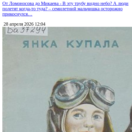
От Ломоносова до Микаева - В эту трубу видно небо? А люди
полетят когда-то туда? – семилетний мальчишка осторожно
прикоснулся…
28 апреля 2026
12:04