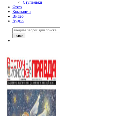
Ступеньки
Фото
Компании
Видео
Аудио
Восточно-Сибирская
правда №27243
06 ноября