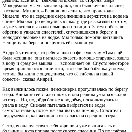
девятиклассники. «Выходя из школы, со стороны озера
Молодёжное мы услышали крики, они было очень сильные, –
рассказал Михаил. – Решили выяснить, что происходит.
Увидели, что на середине озера женщина держится на воде на
спине. Мы быстро вернулись в школу, где рассказали об этом,
и уже учителя вызвали помощь и полицию. Затем побежали
обратно и увидели спасателей, спустившихся к берегу, и
молодого человека на лодке. Мы только помогли вытащить
женщину на берег и погрузить её в машину».
Андрей уточнил, что ребята шли на физкультуру. «Там ещё
была женщина, она пыталась оказать помощь старушке, зашла
в воду и сразу же вышла», – вспоминает он. Спустя некоторое
время пришло осознание того, что если бы бабушка утонула,
«то мы бы жили с ощущением, что её гибель на нашей
совести», сказал Андрей.
Как выяснилось позже, пенсионерка прогуливалась по берегу
озера. Внезапно ей стало плохо, и она решила умыться водой
из озера. Но, подойдя ближе к водоёму, поскользнулась и
упала в воду. Сначала пыталась выбраться из воды
самостоятельно, потом начала звать на помощь. Спасатели
недоумевают, как женщина оказалась на середине озера.
Сегодня она чувствует себя хорошо и уже выписалась из
больницы, куда попала после своего спасения. По подсчётам