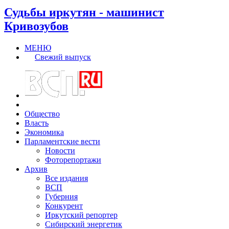
Судьбы иркутян - машинист
Кривозубов
МЕНЮ
Свежий выпуск
Общество
Власть
Экономика
Парламентские вести
Новости
Фоторепортажи
Архив
Все издания
ВСП
Губерния
Конкурент
Иркутский репортер
Сибирский энергетик