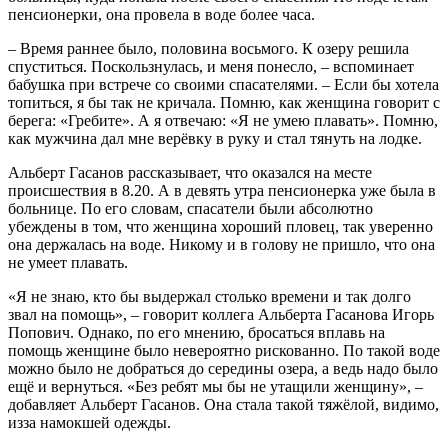
пенсионерки, она провела в воде более часа.
– Время раннее было, половина восьмого. К озеру решила
спуститься. Поскользнулась, и меня понесло, – вспоминает
бабушка при встрече со своими спасателями. – Если бы хотела
топиться, я бы так не кричала. Помню, как женщина говорит с
берега: «Гребите». А я отвечаю: «Я не умею плавать». Помню,
как мужчина дал мне верёвку в руку и стал тянуть на лодке.
Альберт Гасанов рассказывает, что оказался на месте
происшествия в 8.20. А в девять утра пенсионерка уже была в
больнице. По его словам, спасатели были абсолютно
убеждены в том, что женщина хороший пловец, так уверенно
она держалась на воде. Никому и в голову не пришло, что она
не умеет плавать.
«Я не знаю, кто бы выдержал столько времени и так долго
звал на помощь», – говорит коллега Альберта Гасанова Игорь
Попович. Однако, по его мнению, бросаться вплавь на
помощь женщине было невероятно рискованно. По такой воде
можно было не добраться до середины озера, а ведь надо было
ещё и вернуться. «Без ребят мы бы не утащили женщину», –
добавляет Альберт Гасанов. Она стала такой тяжёлой, видимо,
изза намокшей одежды.