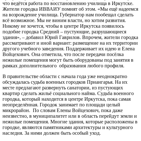
что ведётся работа по восстановлению училища в Иркутске.
Жители городка ИВВАИУ помнят об этом. «Мы ещё надеемся
на возрождение училища. Губернатор нам пообещал сделать
всё возможное. Мы не виним власти, но хотим развития.
Никому не хочется, чтобы в центре Иркутска появилось
подобие городка Средний – пустующие, разрушающиеся
здания», – добавил Юрий Гаврилов. Впрочем, жители городка
рассматривают и иной вариант: размещение на их территории
другого учебного заведения. Поддерживает их идею и Елена
Войцехович. Она отметила, что после передачи посёлка
нежилые помещения могут быть оборудованы под занятия в
рамках дополнительного образования любого профиля.
В правительстве области с начала года уже неоднократно
обсуждалась судьба военных городков Приангарья. На их
месте предлагают развернуть санатории, из пустующих
квартир сделать жильё социального найма. Судьба военного
городка, который находится в центре Иркутска, пока самая
неопределённая. Городок занимает по площади целый
микрорайон. По словам Елены Войцехович, пока даже
неизвестно, в муниципалитет или в область перейдут земли и
нежилые помещения. Многие здания, которые расположены в
городке, являются памятниками архитектуры и культурного
наследия. За ними должен быть особый уход.