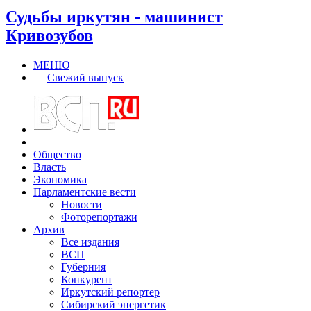
Судьбы иркутян - машинист
Кривозубов
МЕНЮ
Свежий выпуск
Общество
Власть
Экономика
Парламентские вести
Новости
Фоторепортажи
Архив
Все издания
ВСП
Губерния
Конкурент
Иркутский репортер
Сибирский энергетик