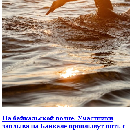
На байкальской волне. Участники
заплыва на Байкале проплывут пять с