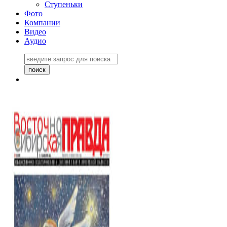
Ступеньки
Фото
Компании
Видео
Аудио
Восточно-Сибирская
правда №27243
06 ноября