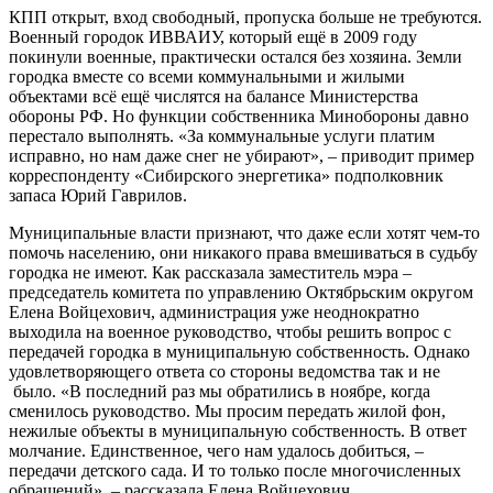
КПП открыт, вход свободный, пропуска больше не требуются.
Военный городок ИВВАИУ, который ещё в 2009 году
покинули военные, практически остался без хозяина. Земли
городка вместе со всеми коммунальными и жилыми
объектами всё ещё числятся на балансе Министерства
обороны РФ. Но функции собственника Минобороны давно
перестало выполнять. «За коммунальные услуги платим
исправно, но нам даже снег не убирают», – приводит пример
корреспонденту «Сибирского энергетика» подполковник
запаса Юрий Гаврилов.
Муниципальные власти признают, что даже если хотят чем-то
помочь населению, они никакого права вмешиваться в судьбу
городка не имеют. Как рассказала заместитель мэра –
председатель комитета по управлению Октябрьским округом
Елена Войцехович, администрация уже неоднократно
выходила на военное руководство, чтобы решить вопрос с
передачей городка в муниципальную собственность. Однако
удовлетворяющего ответа со стороны ведомства так и не
было. «В последний раз мы обратились в ноябре, когда
сменилось руководство. Мы просим передать жилой фон,
нежилые объекты в муниципальную собственность. В ответ
молчание. Единственное, чего нам удалось добиться, –
передачи детского сада. И то только после многочисленных
обращений», – рассказала Елена Войцехович.