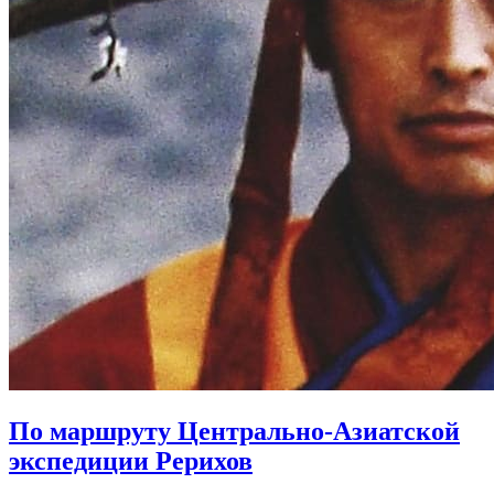
По маршруту Центрально-Азиатской
экспедиции Рерихов