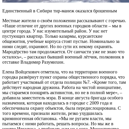
Единственный в Сибири тир-манеж оказался брошенным
Местные жители о своём положении рассказывают с горечью.
«Наше отличие от других военных городков области – мы в
центре города. У нас изумительный район. У нас нет
пустующих квартир. Только казармы, курсантские
общежития, учебные корпуса стоят пустые. Номинально за
ними следят, охраняют. Но по сути их некому охранять.
Мародёрство там продолжается. От санчасти уже не знаю что
осталось», – рассказал бывший военный лётчик, полковник в
отставке Владимир Разумихин.
Елена Войцехович отметила, что на территории военного
городка развёрнут пункт охраны общественного порядка, что
работает участковый от отдела полиции №7. «Кроме того, там
действует народная дружина. Работа на чистой инициативе,
мы стараемся поощрять активистов, но не в полной мере», –
добавила заместитель мэра. В конце августа бригада особого
назначения, которая находилась в городке с 2009 года и
обеспечивала охрану объектов, была передислоцирована. С
того времени, признали жители, резко ухудшилась
криминогенная обстановка. «Мы не ругаем власти, мы
пытаемся с ними работать, решать вопросы. Но мы же в
центре Иркутска, а требовать нам не с кого. Министерство