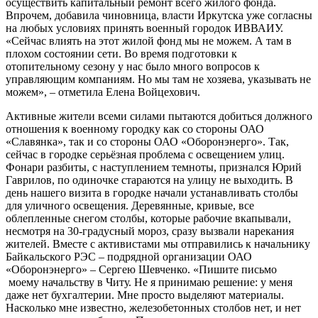
осуществить капитальный ремонт всего жилого фонда.
Впрочем, добавила чиновница, власти Иркутска уже согласны
на любых условиях принять военный городок ИВВАИУ.
«Сейчас влиять на этот жилой фонд мы не можем. А там в
плохом состоянии сети. Во время подготовки к
отопительному сезону у нас было много вопросов к
управляющим компаниям. Но мы там не хозяева, указывать не
можем», – отметила Елена Войцехович.
Активные жители всеми силами пытаются добиться должного
отношения к военному городку как со стороны ОАО
«Славянка», так и со стороны ОАО «Оборонэнерго». Так,
сейчас в городке серьёзная проблема с освещением улиц.
Фонари разбиты, с наступлением темноты, признался Юрий
Гаврилов, по одиночке стараются на улицу не выходить. В
день нашего визита в городке начали устанавливать столбы
для уличного освещения. Деревянные, кривые, все
облепленные снегом столбы, которые рабочие вкапывали,
несмотря на 30-градусный мороз, сразу вызвали нарекания
жителей. Вместе с активистами мы отправились к начальнику
Байкальского РЭС – подрядной организации ОАО
«Оборонэнерго» – Сергею Шевченко. «Пишите письмо
моему начальству в Читу. Не я принимаю решение: у меня
даже нет бухгалтерии. Мне просто выделяют материалы.
Насколько мне известно, железобетонных столбов нет, и нет