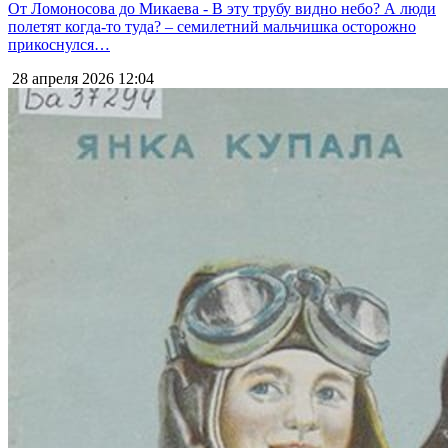
От Ломоносова до Микаева - В эту трубу видно небо? А люди
полетят когда-то туда? – семилетний мальчишка осторожно
прикоснулся…
28 апреля 2026
12:04