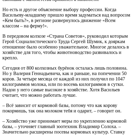
Но есть и другое объяснение выбору профессии. Когда
Васильеву-младшему пришло время задуматься над вопросом
«Кем быть?», в регионе развернулось движение «Всем
классом – на ферму!».
В передовом колхозе «Страна Советов», руководил которым
Герой Социалистического Труда Сергей Шумик, к дояркам
отношение было особенно уважительное. Многое делалось в
хозяйстве для того, чтобы животноводство развивалось и
крепло.
Сегодня от 800 колхозных бурёнок осталась лишь половина.
Но у Валерия Геннадьевича, как и раньше, на попечении 50
коров. За четыре месяца от каждой из них получил по 1047
килограммов молока, или по восемь килограммов в сутки.
Надои у него самые высокие в хозяйстве. Хотя Васильев
считает, что можно работать лучше.
– Всё зависит от кормовой базы, потому что как корову
покормишь, так она молоком тебя и одарит, – говорит он.
– Хозяйство уже принимает меры по укреплению кормовой
базы, – уточняет главный зоотехник Владимир Солоха. –
Значительно расширены посевы кормовых культур. Ставку