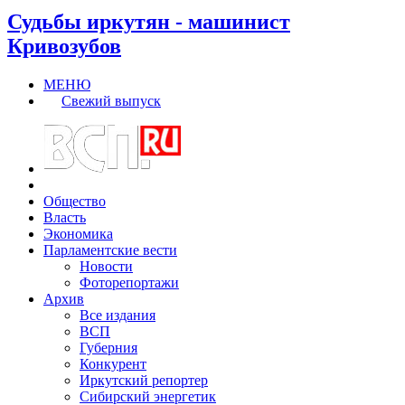
Судьбы иркутян - машинист
Кривозубов
МЕНЮ
Свежий выпуск
Общество
Власть
Экономика
Парламентские вести
Новости
Фоторепортажи
Архив
Все издания
ВСП
Губерния
Конкурент
Иркутский репортер
Сибирский энергетик