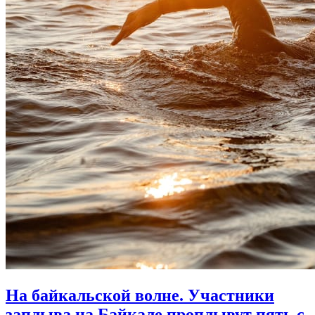
На байкальской волне. Участники
заплыва на Байкале проплывут пять с