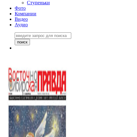
Ступеньки
Фото
Компании
Видео
Аудио
Восточно-Сибирская
правда №27243
06 ноября