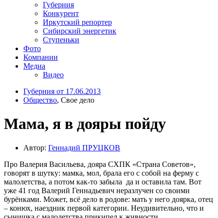
Губерния
Конкурент
Иркутский репортер
Сибирский энергетик
Ступеньки
Фото
Компании
Медиа
Видео
Губерния от 17.06.2013
Общество
, Свое дело
Мама, я в дояры пойду
Автор:
Геннадий ПРУЦКОВ
Про Валерия Васильева, дояра СХПК «Страна Советов»,
говорят в шутку: мамка, мол, брала его с собой на ферму с
малолетства, а потом как-то забыла да и оставила там. Вот
уже 41 год Валерий Геннадьевич неразлучен со своими
бурёнками. Может, всё дело в родове: мать у него доярка, отец
– конюх, наездник первой категории. Неудивительно, что и
сынишка с малолетства прикипел к живности.