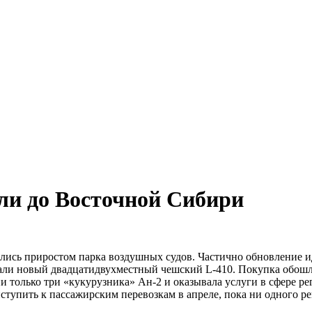
ли до Восточной Сибири
ись приростом парка воздушных судов. Частично обновление ид
чали новый двадцатидвухместный чешский L-410. Покупка обошл
 только три «кукурузника» Ан-2 и оказывала услуги в сфере ре
ступить к пассажирским перевозкам в апреле, пока ни одного р