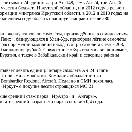
читывает 24 единицы: три Ан-148, семь Ан-24, три Ан-26-
частии бюджета Иркутской области, и в 2012 году в регион
рмации минтранса Иркутской области, в 2012 и 2013 годах на
 нынешнем году область планирует направить ещё 280
ании эксплуатировали самолёты, произведённые в семидесятых-
«Панх», базирующаяся в Улан-Удэ, приобрела лёгкие самолёты
 в распоряжении компании находятся три самолёта Cessna 208,
190 миллионов рублей. Совместно с «Бурятскими авиалиниями»,
Бурятия, а также в Забайкальский край и северные районы
тывает девять единиц: четыре самолёта Ан-24 и пять
х с новыми самолётами. Компания обладает пятью
ombardier Regional Aircraft. Недавно в СМИ появилась
 «Иркут» о покупке десяти строящихся МС-21.
еньше средний стаж парка «ИрАэро» и «Ангары»,
тате средний возраст его парка составил 0,4 года.