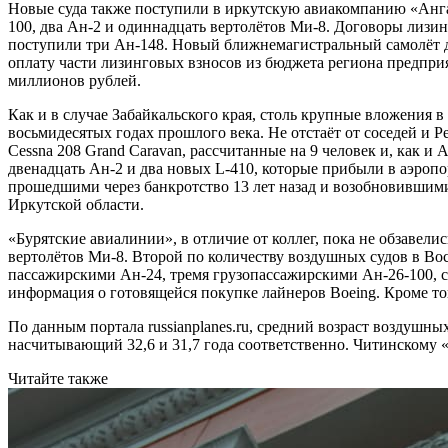
Новые суда также поступили в иркутскую авиакомпанию «Анга
100, два Ан-2 и одиннадцать вертолётов Ми-8. Договоры лизи
поступили три Ан-148. Новый ближнемагистральный самолёт д
оплату части лизинговых взносов из бюджета региона предприя
миллионов рублей.
Как и в случае Забайкальского края, столь крупные вложения 
восьмидесятых годах прошлого века. Не отстаёт от соседей и 
Cessna 208 Grand Caravan, рассчитанные на 9 человек и, как и
двенадцать Ан-2 и два новых L-410, которые прибыли в аэроп
прошедшими через банкротство 13 лет назад и возобновившими
Иркутской области.
«Бурятские авиалинии», в отличие от коллег, пока не обзавел
вертолётов Ми-8. Второй по количеству воздушных судов в Во
пассажирскими Ан-24, тремя грузопассажирскими Ан-26-100, с
информация о готовящейся покупке лайнеров Boeing. Кроме то
По данным портала russianplanes.ru, средний возраст воздушн
насчитывающий 32,6 и 31,7 года соответственно. Читинскому «А
Читайте также