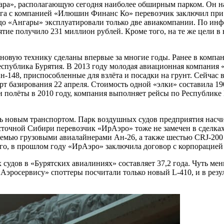
ра», располагающую сегодня наиболее обширным парком. Он нас
нга с компанией «Илюшин Финанс Ко» перевозчик заключил при у
о «Ангары» эксплуатировали только две авиакомпании. По инфо
тие получило 231 миллион рублей. Кроме того, на те же цели в
в новую технику сделаны впервые за многие годы. Ранее в комп
Республика Бурятия. В 2013 году молодая авиационная компания 
 Ан-148, приспособленные для взлёта и посадки на грунт. Сейчас
орт базирования 22 апреля. Стоимость одной «элки» составила 
 полёты в 2010 году, компания выполняет рейсы по Республике 
ись новым транспортом. Парк воздушных судов предприятия насчи
сточной Сибири перевозчик «ИрАэро» тоже не замечен в сделка
емью грузовыми авиалайнерами Ан-26, а также шестью CRJ-200 B
го, в прошлом году «ИрАэро» заключила договор с корпорацией
ых судов в «Бурятских авиалиниях» составляет 37,2 года. Чуть м
эросервису» споттеры посчитали только новый L-410, и в резуль