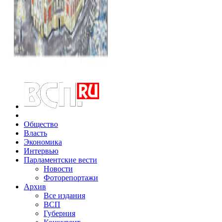
Общество
Власть
Экономика
Интервью
Парламентские вести
Новости
Фоторепортажи
Архив
Все издания
ВСП
Губерния