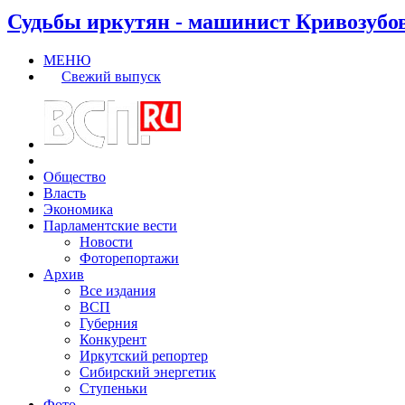
Судьбы иркутян - машинист Кривозубо
МЕНЮ
Свежий выпуск
Общество
Власть
Экономика
Парламентские вести
Новости
Фоторепортажи
Архив
Все издания
ВСП
Губерния
Конкурент
Иркутский репортер
Сибирский энергетик
Ступеньки
Фото