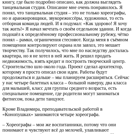
книгу, где было подробно описано, как должна выглядеть
танцевальная студия. Описание мне очень понравилось. Я
понял, что танцевальная студия – это не только хореографы,
но и аранжировщики, звукорежиссёры, художники, то есть
отборная команда людей. И я подумал: «Как здорово! Я хочу
так жить!» Я начал мечтать о своём отдельном здании. И когда
подошёл к определённому профессиональному рубежу, чётко
понял – рамки, ограничения стесняют. Когда меня в съёмном
помещении контролируют охрана или завхоз, это мешает
творчеству. Так получилось, что мне по наследству досталась
квартира, но я не хотел в ней жить. Я решил продать
недвижимость, взять кредит и построить творческий центр.
Строительство шло около года. Проект сделал архитектор,
которому я просто описал свои идеи. Работы будут
продолжаться и дальше – мы планируем расширяться. Сейчас
у нас четыре балетных класса – большой наверху, два класса
для малышей, класс для группы среднего возраста, есть
специальное помещение, где родители могут заниматься
фитнесом, пока дети танцуют.
Кроме Владимира, преподавательской работой в
«Конопушках» занимаются четыре хореографа.
– Хореографы – мои же воспитанники, потому что они
понимают и чувствуют всё до мелочей, улавливают