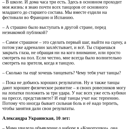
– В школе. И дома часа три есть. Здесь в основном проходит
моя жизнь: я знаю почти всех танцоров от основного
младшего до старшего состава. Мы вместе ездили на
фестивали во Францию и Испанию.
– А страшно было выступать в другой стране, перед
незнакомой публикой?
– Самое страшное – это сделать первый шаг, выйти на сцену, а
потом уже адреналин захлёстывает, и всё. Ты стараешься
закрыть глаза, не обращая ни на кого внимание, или просто
смотреть на пол. Если честно, мне всегда было волнительно
смотреть на зрителя, когда я танцую.
– Сколько ты ещё хочешь танцевать? Чему тебя учат танцы?
– Пока не добьюсь хороших результатов. Ну и также танцы
дают хорошее физическое развитие – я своих ровесников могу
на лопатки положить за три удара. У нас всех уже есть кубики
на прессе, представляете? И ещё танцы учат нас терпению.
Потому что иногда бывает сильная боль и её надо терпеть,
чтобы занятия дали свои результаты.
Александра Украинская, 10 лет:
– Мама увидела объявление о наборе в «Конопушки», она