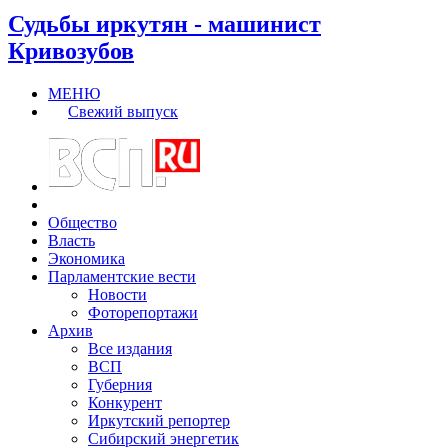
Судьбы иркутян - машинист
Кривозубов
МЕНЮ
Свежий выпуск
Общество
Власть
Экономика
Парламентские вести
Новости
Фоторепортажи
Архив
Все издания
ВСП
Губерния
Конкурент
Иркутский репортер
Сибирский энергетик