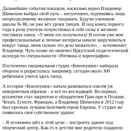
Дальнейшие события показали, насколько верно Владимир
Шимохин выбрал свой путь – интуитивно, подчиняясь лишь
непреодолимому желанию танцевать. Будучи учеником
школы № 80, он уже вёл уроки танцев. И под конец первого
года в роли учителя почувствовал в себе силы и желание
поставить танец. «У меня это получилось! И потом уже мои
профессиональные и личные интересы начали закручиваться
вокруг танца, меня сильно это дело захватило», – вспоминает
Владимир. Чуть позже он окончил Иркутский педагогический
колледж по специальности «Ритмика и хореография».
Постепенно танцевальная студия «Конопушки» набирала
обороты и разрасталась: например, сегодня около 300
ребятишек учатся здесь танцу.
А история «Конопушек» начала развиваться совсем уж
невероятным образом – и всё по восходящей. Во-первых,
коллектив стал лауреатом и обладателем Гран-при в Польше,
Чехии, Египте, Франции, а Владимир Шимохин в 2012 году
был признан лучшим балетмейстером Европы. У студии же
появилось своё собственное здание:
– Я осознанно шёл к этой цели – построить здание под
творческий центр. Как-то в детстве мне родители подарили