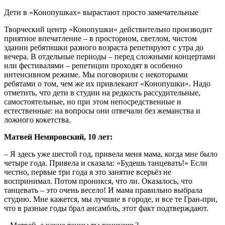
Дети в «Конопушках» вырастают просто замечательные
Творческий центр «Конопушки» действительно производит
приятное впечатление – в просторном, светлом, чистом
здании ребятишки разного возраста репетируют с утра до
вечера. В отдельные периоды – перед сложными концертами
или фестивалями – репетиции проходят в особенно
интенсивном режиме. Мы поговорили с некоторыми
ребятами о том, чем же их привлекают «Конопушки». Надо
отметить, что дети в студии на редкость рассудительные,
самостоятельные, но при этом непосредственные и
естественные: на вопросы они отвечали без жеманства и
ложного кокетства.
Матвей Немировский, 10 лет:
– Я здесь уже шестой год, привела меня мама, когда мне было
четыре года. Привела и сказала: «Будешь танцевать!» Если
честно, первые три года я это занятие всерьёз не
воспринимал. Потом проникся, что ли. Оказалось, что
танцевать – это очень весело! И мама правильно выбрала
студию. Мне кажется, мы лучшие в городе, и все те Гран-при,
что в разные годы брал ансамбль, этот факт подтверждают.