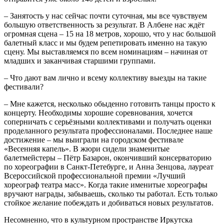
– Занятость у нас сейчас почти суточная, мы все чувствуем
большую ответственность за результат. В Албене нас ждёт
огромная сцена – 15 на 18 метров, хорошо, что у нас большой
балетный класс и мы будем репетировать именно на такую
сцену. Мы выставляемся по всем номинациям – начиная от
младших и заканчивая старшими группами.
– Что дают вам лично и всему коллективу выезды на такие
фестивали?
– Мне кажется, несколько обыденно готовить танцы просто к
концерту. Необходимы хорошие соревнования, хочется
соперничать с серьёзными коллективами и получать оценки
проделанного результата профессионалами. Последнее наше
достижение – мы выиграли на городском фестивале
«Весенняя капель». В жюри сидели знаменитые
балетмейстеры – Пётр Базарон, окончивший консерваторию
по хореографии в Санкт-Петебурге, и Анна Зенцова, лауреат
Всероссийской профессиональной премии «Лучший
хореограф театра масс». Когда такие именитые хореографы
вручают награды, забываешь, сколько ты работал. Есть только
стойкое желание побеждать и добиваться новых результатов.
Несомненно, что в культурном пространстве Иркутска