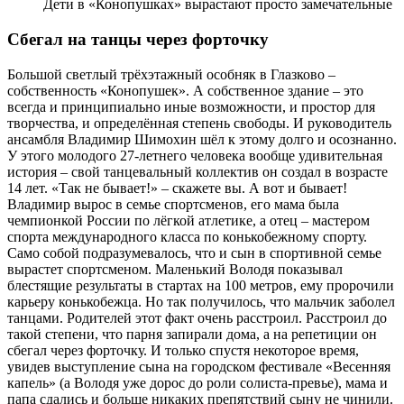
Дети в «Конопушках» вырастают просто замечательные
Сбегал на танцы через форточку
Большой светлый трёхэтажный особняк в Глазково –
собственность «Конопушек». А собственное здание – это
всегда и принципиально иные возможности, и простор для
творчества, и определённая степень свободы. И руководитель
ансамбля Владимир Шимохин шёл к этому долго и осознанно.
У этого молодого 27-летнего человека вообще удивительная
история – свой танцевальный коллектив он создал в возрасте
14 лет. «Так не бывает!» – скажете вы. А вот и бывает!
Владимир вырос в семье спортсменов, его мама была
чемпионкой России по лёгкой атлетике, а отец – мастером
спорта международного класса по конькобежному спорту.
Само собой подразумевалось, что и сын в спортивной семье
вырастет спортсменом. Маленький Володя показывал
блестящие результаты в стартах на 100 метров, ему пророчили
карьеру конькобежца. Но так получилось, что мальчик заболел
танцами. Родителей этот факт очень расстроил. Расстроил до
такой степени, что парня запирали дома, а на репетиции он
сбегал через форточку. И только спустя некоторое время,
увидев выступление сына на городском фестивале «Весенняя
капель» (а Володя уже дорос до роли солиста-превье), мама и
папа сдались и больше никаких препятствий сыну не чинили.