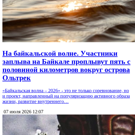
На байкальской волне. Участники
заплыва на Байкале проплывут пять с
половиной километров вокруг острова
Ольтрек
«Байкальская волна – 2026» - это не только соревнование, но
и проект, направленный на популяризацию активного образа
жизни, развитие внутреннего…
07 июля 2026
12:07