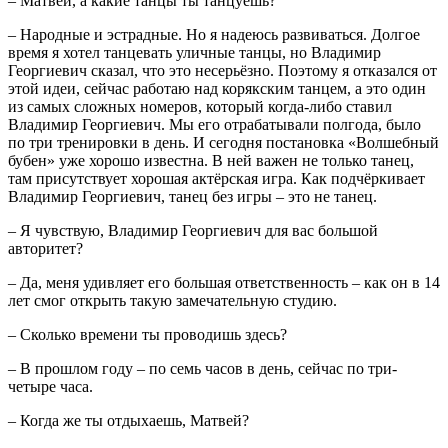
– Матвей, а какие танцы ты танцуешь?
– Народные и эстрадные. Но я надеюсь развиваться. Долгое
время я хотел танцевать уличные танцы, но Владимир
Георгиевич сказал, что это несерьёзно. Поэтому я отказался от
этой идеи, сейчас работаю над корякским танцем, а это один
из самых сложных номеров, который когда-либо ставил
Владимир Георгиевич. Мы его отрабатывали полгода, было
по три тренировки в день. И сегодня постановка «Волшебный
бубен» уже хорошо известна. В ней важен не только танец,
там присутствует хорошая актёрская игра. Как подчёркивает
Владимир Георгиевич, танец без игры – это не танец.
– Я чувствую, Владимир Георгиевич для вас большой
авторитет?
– Да, меня удивляет его большая ответственность – как он в 14
лет смог открыть такую замечательную студию.
– Сколько времени ты проводишь здесь?
– В прошлом году – по семь часов в день, сейчас по три-
четыре часа.
– Когда же ты отдыхаешь, Матвей?