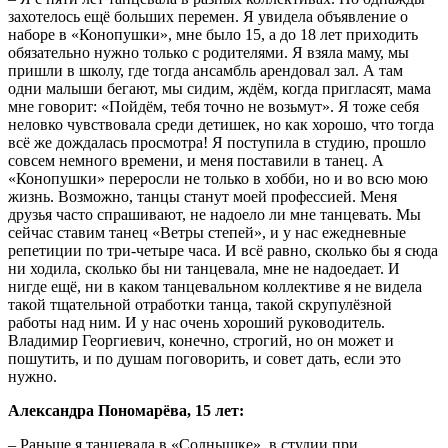
захотелось ещё больших перемен. Я увидела объявление о
наборе в «Конопушки», мне было 15, а до 18 лет приходить
обязательно нужно только с родителями. Я взяла маму, мы
пришли в школу, где тогда ансамбль арендовал зал. А там
одни малыши бегают, мы сидим, ждём, когда пригласят, мама
мне говорит: «Пойдём, тебя точно не возьмут». Я тоже себя
неловко чувствовала среди детишек, но как хорошо, что тогда
всё же дождалась просмотра! Я поступила в студию, прошло
совсем немного времени, и меня поставили в танец. А
«Конопушки» переросли не только в хобби, но и во всю мою
жизнь. Возможно, танцы станут моей профессией. Меня
друзья часто спрашивают, не надоело ли мне танцевать. Мы
сейчас ставим танец «Ветры степей», и у нас ежедневные
репетиции по три-четыре часа. И всё равно, сколько бы я сюда
ни ходила, сколько бы ни танцевала, мне не надоедает. И
нигде ещё, ни в каком танцевальном коллективе я не видела
такой тщательной отработки танца, такой скрупулёзной
работы над ним. И у нас очень хороший руководитель.
Владимир Георгиевич, конечно, строгий, но он может и
пошутить, и по душам поговорить, и совет дать, если это
нужно.
Александра Пономарёва, 15 лет:
– Раньше я танцевала в «Солнышке», в студии при