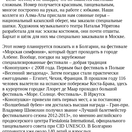
сложным. Номер получается красивым, танцевальным,
многое построено на руках, на работе с юбками. Наши
коллеги из Алма-Аты прислали нам совиные перья –
национальный казахский оберег, мы заказали специальные
шапки. Художник музыкального театра Наталья Убрятова
разработала для нас эскизы костюмов, они почти отшиты.
Бархат и шёлк для них мы специально заказывали в Москве.
Этот номер планируется показать и в Болгарии, на фестивале
«Морская симфония», который будет проходить в городе
Албене. Вообще, поездки на зарубежные
специализированные фестивали – добрая традиция
«Конопушек» с 2008 года. Первым был фестиваль в Польше
«Весенний звездопад». Затем поездки стали практически
ежегодными – Египет, Чехия, Франция. В прошлом году 116
человек вылетели на испанское побережье Коста-Брава, здесь
в курортном городке Ллорет де Маар проходил большой
фестиваль «Море. Солнце. Фестиваль». В Иркутск
«Конопушки» привезли пять первых мест, а за постановку
«Волшебный бубен» им досталась высшая награда – Гран-при.
Владимир Шимохин получил звание «Лучший балетмейстер
фестивального сезона 2012-2013», по мнению английского
продюсерского центра Fiestalonia International, официального
танцевального совета при CID UNESCO. В Болгарию
отправится уже около 140 детей и взрослых.