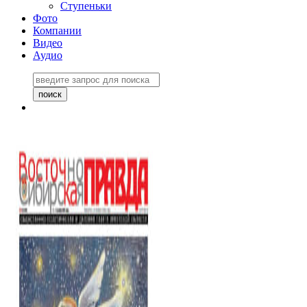
Ступеньки
Фото
Компании
Видео
Аудио
Восточно-Сибирская
правда №27243
06 ноября