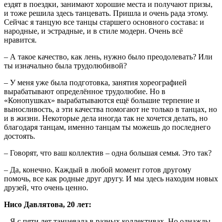
ездят в поездки, занимают хорошие места и получают призы,
и тоже решила здесь танцевать. Пришла и очень рада этому.
Сейчас я танцую все танцы старшего основного состава: и
народные, и эстрадные, и в стиле модерн. Очень всё
нравится.
– А такое качество, как лень, нужно было преодолевать? Или
ты изначально была трудолюбивой?
– У меня уже была подготовка, занятия хореографией
вырабатывают определённое трудолюбие. Но в
«Конопушках» вырабатываются ещё большие терпение и
выносливость, а эти качества помогают не только в танцах, но
и в жизни. Некоторые дела иногда так не хочется делать, но
благодаря танцам, именно танцам ты можешь до последнего
достоять.
– Говорят, что ваш коллектив – одна большая семья. Это так?
– Да, конечно. Каждый в любой момент готов другому
помочь, все как родные друг другу. И мы здесь находим новых
друзей, что очень ценно.
Нисо Давлятова, 20 лет:
– Я с пяти лет танцевала в разных коллективах. Но однажды