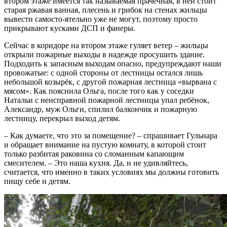
втором этаже имеется так называемая прачечная, в ней стоит
старая ржавая ванная, плесень и грибок на стенах жильцы
вывести самосто-ятельно уже не могут, поэтому просто
прикрывают кусками ДСП и фанеры.
Сейчас в коридоре на втором этаже гуляет ветер – жильцы
открыли пожарные выходы в надежде просушить здание.
Подходить к запасным выходам опасно, предупреждают наши
провожатые: с одной стороны от лестницы остался лишь
небольшой козырёк, с другой пожарная лестница «вырвана с
мясом». Как пояснила Ольга, после того как у соседки
Натальи с неисправной пожарной лестницы упал ребёнок,
Александр, муж Ольги, спилил балкончик и пожарную
лестницу, перекрыл выход детям.
– Как думаете, что это за помещение? – спрашивает Гульнара
и обращает внимание на пустую комнату, в которой стоит
только разбитая раковина со сломанным капающим
смесителем. – Это наша кухня. Да, и не удивляйтесь,
считается, что именно в таких условиях мы должны готовить
пищу себе и детям.