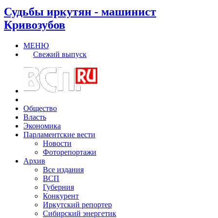
Судьбы иркутян - машинист
Кривозубов
МЕНЮ
Свежий выпуск
Общество
Власть
Экономика
Парламентские вести
Новости
Фоторепортажи
Архив
Все издания
ВСП
Губерния
Конкурент
Иркутский репортер
Сибирский энергетик