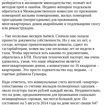
разбирается в жилищном законодательстве, познаёт всё
методом проб и ошибок. Недавно женщине подсказали
обратиться в Межведомственную комиссию по признанию
помещений жилыми помещениями, жилых помещений
пригодными (непригодными) для проживания,
многоквартирных домов аварийными и подлежащими сносу
или реконструкции.
– Уже несколько месяцев бьёмся. Сначала нам сказали
принести документы собственности. Но у нас их нет, а
соседи, которые приватизировали комнаты, сдают их
гастарбайтерам, хозяев мы уже несколько лет не видели в
глаза. Чтобы заручиться хоть какими-то документами,
обратились в БТИ. Получив технический паспорт, мы очень
удивились, узнав, что наше общежитие является
многоквартирными домом, а комнатушки по 16 квадратов –
квартирами. Это просто издевательство над людьми, – с
горечью добавила Гульнара.
Надо отметить, что коммунальные счета жителей «квартир»
сопоставимы со счетами жильцов полноценных однушек –
около полутора тысяч рублей каждый месяц. Неудивительно,
что на доме, предназначенном для проживания социально
незащищённых горожан, числится большой долг. По
состоянию на 5 августа 2014 года на доме висит свыше 647