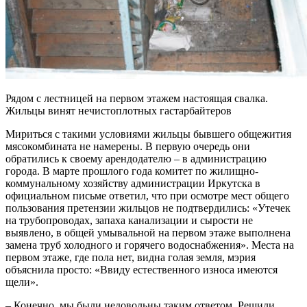
Рядом с лестницей на первом этажем настоящая свалка.
Жильцы винят нечистоплотных гастарбайтеров
Мириться с такими условиями жильцы бывшего общежития
мясокомбината не намерены. В первую очередь они
обратились к своему арендодателю – в администрацию
города. В марте прошлого года комитет по жилищно-
коммунальному хозяйству администрации Иркутска в
официальном письме ответил, что при осмотре мест общего
пользования претензии жильцов не подтвердились: «Утечек
на трубопроводах, запаха канализации и сырости не
выявлено, в общей умывальной на первом этаже выполнена
замена труб холодного и горячего водоснабжения». Места на
первом этаже, где пола нет, видна голая земля, мэрия
объяснила просто: «Ввиду естественного износа имеются
щели».
– Конечно, мы были недовольны таким ответом. Решили