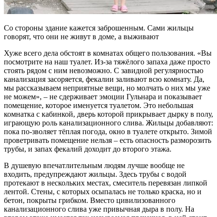
Со стороны здание кажется заброшенным. Сами жильцы
говорят, что они не живут в доме, а выживают
Хуже всего дела обстоят в комнатах общего пользования. «Вы
посмотрите на наш туалет. Из-за тяжёлого запаха даже просто
стоять рядом с ним невозможно. С завидной регулярностью
канализация засоряется, фекалии заливают всю комнату. Да,
мы рассказываем неприятные вещи, но молчать о них мы уже
не можем», – не сдерживает эмоции Гульнара и показывает
помещение, которое именуется туалетом. Это небольшая
комнатка с кабинкой, дверь которой прикрывает дырку в полу,
играющую роль канализационного слива. Жильцы добавляют:
пока по-зволяет тёплая погода, окно в туалете открыто. Зимой
проветривать помещение нельзя – есть опасность разморозить
трубы, и запах фекалий доходит до второго этажа.
В душевую впечатлительным людям лучше вообще не
входить, предупреждают жильцы. Здесь трубы с водой
протекают в нескольких местах, смеситель перевязан липкой
лентой. Стены, с которых осыпалась не только краска, но и
бетон, покрыты грибком. Вместо цивилизованного
канализационного слива уже привычная дыра в полу. На