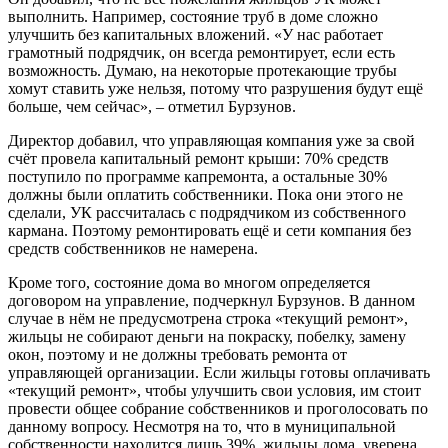
выполнить. Например, состояние труб в доме сложно
улучшить без капитальных вложений. «У нас работает
грамотный подрядчик, он всегда ремонтирует, если есть
возможность. Думаю, на некоторые протекающие трубы
хомут ставить уже нельзя, потому что разрушения будут ещё
больше, чем сейчас», – отметил Бурзунов.
Директор добавил, что управляющая компания уже за свой
счёт провела капитальный ремонт крыши: 70% средств
поступило по программе капремонта, а остальные 30%
должны были оплатить собственники. Пока они этого не
сделали, УК рассчиталась с подрядчиком из собственного
кармана. Поэтому ремонтировать ещё и сети компания без
средств собственников не намерена.
Кроме того, состояние дома во многом определяется
договором на управление, подчеркнул Бурзунов. В данном
случае в нём не предусмотрена строка «текущий ремонт»,
жильцы не собирают деньги на покраску, побелку, замену
окон, поэтому и не должны требовать ремонта от
управляющей организации. Если жильцы готовы оплачивать
«текущий ремонт», чтобы улучшить свои условия, им стоит
провести общее собрание собственников и проголосовать по
данному вопросу. Несмотря на то, что в муниципальной
собственности находится лишь 39%, жильцы дома, уверена