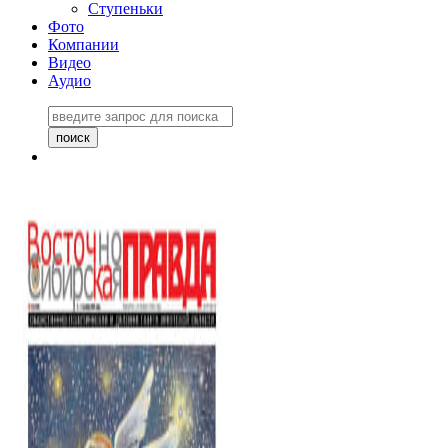
Ступеньки
Фото
Компании
Видео
Аудио
Восточно-Сибирская
правда №27243
06 ноября