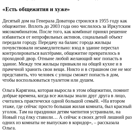
«Есть общежития и хуже»
Десятый дом на Генерала Доватора строился в 1955 году как
общежитие. Вплоть до 2003 года оно числилось за Иркутским
мясокомбинатом. После того, как комбинат принял решение
избавиться от непрофильных активов, социальный объект
передали городу. Передачу на баланс города жильцы
почувствовали незамедлительно: вход в здание перестал
контролироваться вахтёрами, общежитие превратилось в
проходной двор. Отныне любой желающий мог попасть в
здание. Между тем жильцы привыкли на общей кухне и в
прачечной хранить свои вещи. Никто и в страшном сне не мог
представить, что человек с улицы сможет попасть в дом,
чтобы воспользоваться туалетом или душем.
Ольга Карягина, которая выросла в этом общежитии, помнит
добрые времена, когда все жильцы знали друг друга в лицо,
считались практически одной большой семьёй. «На втором
этаже, где сейчас просто большая жилая комната, был красный
уголок. Там на праздники детям чаепития устраивали, на
Новый год ёлку ставили… А сейчас я своих детей лишний раз
одних из комнаты не выпускаю в коридор», – рассказала
Ольга.