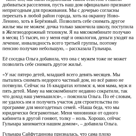
добиваться расселения, пусть наш дом официально признают
непригодным для проживания. Мы с дочерью согласны
переехать в любой район города, хоть на окраину Ново-
Ленино, хоть в Берёзовый. Позволить себе снимать другое
жилье мы не можем: дочка только закончила школу, поступила
в Железнодорожный техникум. Я на мясокомбинате получаю
в месяц 15 тысяч, но у меня ещё и онкология, деньги уходят на
лечение, инвалидность всего третьей группы, поэтому
пенсию получаю небольшую, – рассказала Гульнара.
Её соседка Ольга добавила, что она с мужем тоже не может
позволить себе снимать другое жильё.
«У нас пятеро детей, младшей всего девять месяцев. Мы
пытались снимать недорого частный дом, но всё равно не
потянули. Сейчас на 16 квадратах ютимся: я, моя мама, муж и
пять детей. Маму на мясокомбинате недавно сократили, так
что доход наш уменьшился», – пояснила Ольга. По её словам,
не удалось им и получить участок для строительства по
программе для многодетных семей. «Наша беда, что мы
юридически безграмотные. Меня чиновники от одного
кабинета в другой гоняют, толку – ноль. Хорошо, сейчас
Гульнара занимается нашим домом», – добавила Ольга.
Гульнара Сайфутдинова призналась, что сама плохо