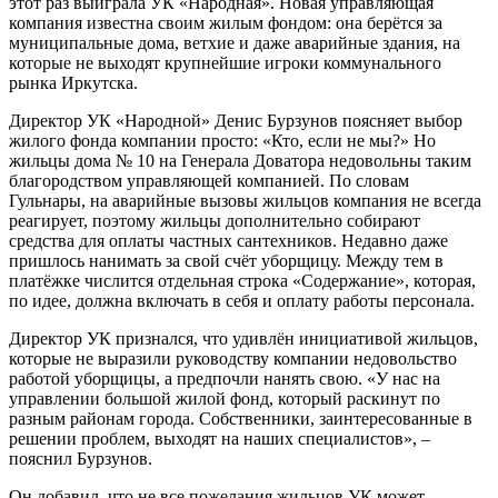
этот раз выиграла УК «Народная». Новая управляющая
компания известна своим жилым фондом: она берётся за
муниципальные дома, ветхие и даже аварийные здания, на
которые не выходят крупнейшие игроки коммунального
рынка Иркутска.
Директор УК «Народной» Денис Бурзунов поясняет выбор
жилого фонда компании просто: «Кто, если не мы?» Но
жильцы дома № 10 на Генерала Доватора недовольны таким
благородством управляющей компанией. По словам
Гульнары, на аварийные вызовы жильцов компания не всегда
реагирует, поэтому жильцы дополнительно собирают
средства для оплаты частных сантехников. Недавно даже
пришлось нанимать за свой счёт уборщицу. Между тем в
платёжке числится отдельная строка «Содержание», которая,
по идее, должна включать в себя и оплату работы персонала.
Директор УК признался, что удивлён инициативой жильцов,
которые не выразили руководству компании недовольство
работой уборщицы, а предпочли нанять свою. «У нас на
управлении большой жилой фонд, который раскинут по
разным районам города. Собственники, заинтересованные в
решении проблем, выходят на наших специалистов», –
пояснил Бурзунов.
Он добавил, что не все пожелания жильцов УК может