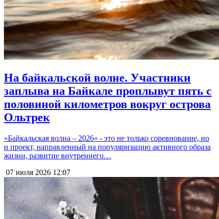
На байкальской волне. Участники
заплыва на Байкале проплывут пять с
половиной километров вокруг острова
Ольтрек
«Байкальская волна – 2026» - это не только соревнование, но
и проект, направленный на популяризацию активного образа
жизни, развитие внутреннего…
07 июля 2026
12:07