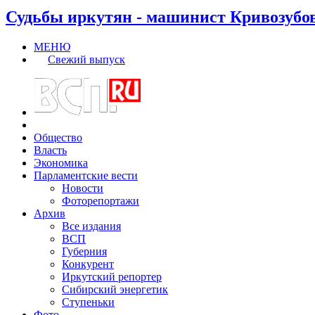
Судьбы иркутян - машинист Кривозубо
МЕНЮ
Свежий выпуск
Общество
Власть
Экономика
Парламентские вести
Новости
Фоторепортажи
Архив
Все издания
ВСП
Губерния
Конкурент
Иркутский репортер
Сибирский энергетик
Ступеньки
Фото