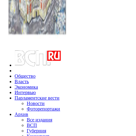
Общество
Власть
Экономика
Интервью
Парламентские вести
Новости
Фоторепортажи
Архив
Все издания
ВСП
Губерния