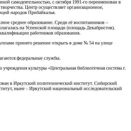
ной самодеятельностью, с октября 1991-го переименован в
 творчества. Центр осуществляет организационное,
диций народов Прибайкалья.
олное среднее образование. Среди её воспитанников –
лагалась на Успенской площади (площадь Декабристов).
квалификации работников образования.
руппами принято решение открыть в доме № 54 на улице
лагаются федеральные службы.
о учреждения культуры «Центральная библиотечная система г.
зован в Иркутский политехнический институт. Сибирский
институт, ныне – Иркутский национальный исследовательский