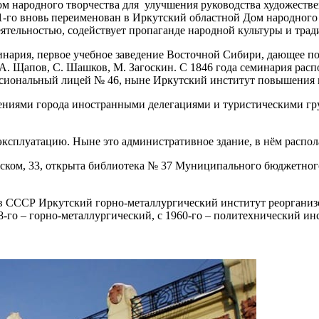
м народного творчества для улучшения руководства художествен
11-го вновь переименован в Иркутский областной Дом народного
еятельностью, содействует пропаганде народной культуры и тра
еминария, первое учебное заведение Восточной Сибири, дающее п
 Щапов, С. Шашков, М. Загоскин. С 1846 года семинария распо
ессиональный лицей № 46, ныне Иркутский институт повышения 
ещениями города иностранными делегациями и туристическими г
 эксплуатацию. Ныне это административное здание, в нём распо
инском, 33, открыта библиотека № 37 Муниципального бюджетног
ров СССР Иркутский горно-металлургический институт реоргани
38-го – горно-металлургический, с 1960-го – политехнический 