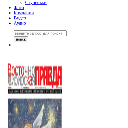
Ступеньки
Фото
Компании
Видео
Аудио
Восточно-Сибирская
правда №27243
06 ноября