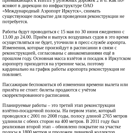
примыкающих к ИВПП у рулёжных дорожек 2 и 6. Как по­
ясняют в дирекции по инфраструктуре ОАО
«Международный Аэропорт Иркутск», снимать
существующее покрытие для проведения реконструкции не
потребуется.
Работы будут проводиться с 15 мая по 30 июня ежедневно с
13.00 до 24.00. Приём и выпуск воздушных судов в это время
осуществляться не будет, уточнили в пресс-службе аэропрта.
Изменения, которые произойдут в расписании в связи с
реконструкцией, согласованы с авиа­компаниями ещё в
прошлом году. Основная масса взлётов и посадок в Иркутском
аэропорту приходится на утренние часы, поэтому
кардинально на график работы аэропорта реконструкция не
повлияет.
Пассажирам беспокоиться об изменении времени вылета или
прилёта не стоит: билеты продаются с учётом
скорректированного расписания.
Планируемые работы – это третий этап реконструкции
взлётно-посадочной полосы. На первом этапе, который
проводился с 2001 по 2008 годы, полосу длиной 2765 метров
удлинили с обеих сторон на 400 метров. В 2011 году был
реализован второй этап – обновлено покрытие на участке
полосы в 1800 метров и проложен ливневой коллектор.