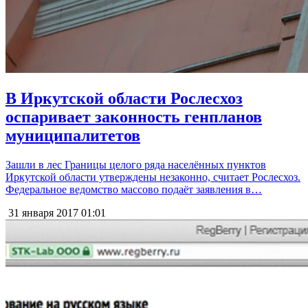
В Иркутской области Рослесхоз
оспаривает законность генпланов
муниципалитетов
Зашли в лес Границы целого ряда населённых пунктов
Иркутской области утверждены незаконно, считает Рослесхоз.
Федеральное ведомство массово подаёт заявления в…
31 января 2017
01:01