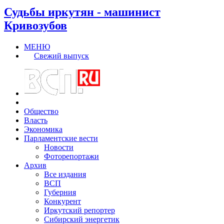
Судьбы иркутян - машинист
Кривозубов
МЕНЮ
Свежий выпуск
Общество
Власть
Экономика
Парламентские вести
Новости
Фоторепортажи
Архив
Все издания
ВСП
Губерния
Конкурент
Иркутский репортер
Сибирский энергетик