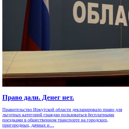
Право дали. Денег нет.
Правительство Иркутской области декларировало право для
льготных категорий граждан пользоваться бесплатными
поездками в общественном транспорте на городских,
пригородных, дачных и…