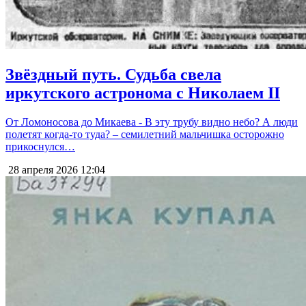
Звёздный путь. Судьба свела
иркутского астронома с Николаем II
От Ломоносова до Микаева - В эту трубу видно небо? А люди
полетят когда-то туда? – семилетний мальчишка осторожно
прикоснулся…
28 апреля 2026
12:04