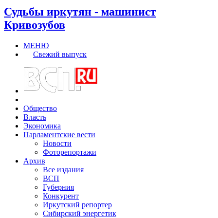
Судьбы иркутян - машинист
Кривозубов
МЕНЮ
Свежий выпуск
Общество
Власть
Экономика
Парламентские вести
Новости
Фоторепортажи
Архив
Все издания
ВСП
Губерния
Конкурент
Иркутский репортер
Сибирский энергетик