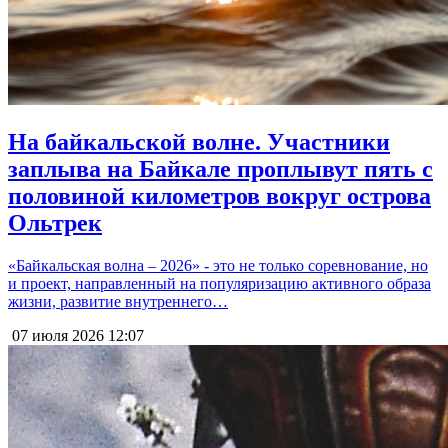
На байкальской волне. Участники
заплыва на Байкале проплывут пять с
половиной километров вокруг острова
Ольтрек
«Байкальская волна – 2026» - это не только соревнование, но
и проект, направленный на популяризацию активного образа
жизни, развитие внутреннего…
07 июля 2026
12:07