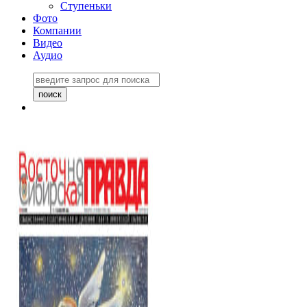
Ступеньки
Фото
Компании
Видео
Аудио
Восточно-Сибирская
правда №27243
06 ноября