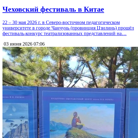
Чеховский фестиваль в Китае
22 – 30 мая 2026 г. в Северо-восточном педагогическом
университете в городе Чанчунь (провинция Цзилинь) прошёл
фестиваль-конкурс театрализованных представлений на…
03 июня 2026
07:06